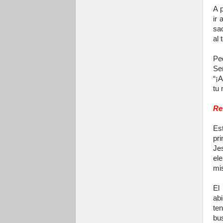
A 
ir
sa
al 
Ped
Se
“¡
tu 
Re
Es
pr
Je
el
mis
El
ab
te
bus