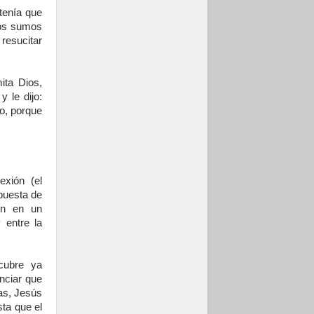
tenía que
los sumos
resucitar
mita Dios,
 le dijo:
o, porque
exión (el
puesta de
ón en un
 entre la
cubre ya
nciar que
as, Jesús
sta que el