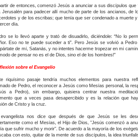
partir de entonces, comenzó Jesús a anunciar a sus discípulos que 
 a Jerusalén para padecer allí mucho de parte de los ancianos, de 
cerdotes y de los escribas; que tenía que ser condenado a muerte y 
tercer día.
ro se lo llevó aparte y trató de disuadirlo, diciéndole: “No lo per
ñor. Eso no te puede suceder a ti”. Pero Jesús se volvió a Pedro y
Apártate de mí, Satanás, y no intentes hacerme tropezar en mi camin
modo de pensar no es el de Dios, sino el de los hombres!”
flexión sobre el Evangelio
te riquísimo pasaje tendría muchos elementos para nuestra refl
imado de Pedro, el reconocer a Jesús como Mesías personal, la res
sús a Pedro), sin embargo, quisiera centrar nuestra meditaci
emento que a veces pasa desapercibido y es la relación que hay
ión de Cristo y la cruz.
 evangelista nos dice que después de que Jesús se les des
iertamente como el Mesías, el Hijo de Dios, "Jesús comenzó a anu
nía que sufrir mucho y morir". De acuerdo a la mayoría de los exéget
caba con esto, quitar de la mente de sus discípulos, la idea triunfali