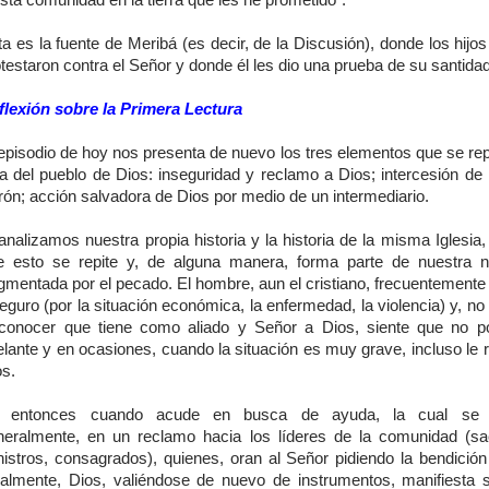
sta comunidad en la tierra que les he prometido”.
a es la fuente de Meribá (es decir, de la Discusión), donde los hijos
testaron contra el Señor y donde él les dio una prueba de su santidad
flexión sobre la Primera Lectura
episodio de hoy nos presenta de nuevo los tres elementos que se rep
da del pueblo de Dios: inseguridad y reclamo a Dios; intercesión de
ón; acción salvadora de Dios por medio de un intermediario.
analizamos nuestra propia historia y la historia de la misma Iglesi
e esto se repite y, de alguna manera, forma parte de nuestra n
gmentada por el pecado. El hombre, aun el cristiano, frecuentemente
eguro (por la situación económica, la enfermedad, la violencia) y, no
 conocer que tiene como aliado y Señor a Dios, siente que no po
elante y en ocasiones, cuando la situación es muy grave, incluso le 
os.
 entonces cuando acude en busca de ayuda, la cual se 
neralmente, en un reclamo hacia los líderes de la comunidad (sa
nistros, consagrados), quienes, oran al Señor pidiendo la bendición
nalmente, Dios, valiéndose de nuevo de instrumentos, manifiesta 