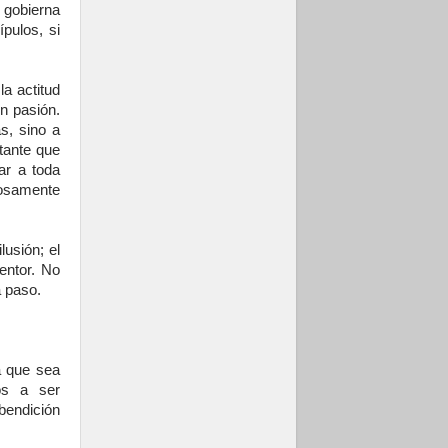
 gobierna
pulos, si
la actitud
n pasión.
s, sino a
tante que
ar a toda
zosamente
usión; el
entor. No
 paso.
a que sea
os a ser
bendición