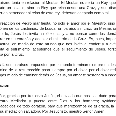
daísmo tenía en relación al Mesías. El Mesías no sería un Rey que
sde un palacio, sino un Rey que reina desde una Cruz, y sus discí
rían pertenecer al reino de este rey, deberían aceptarlo como tal.
reacción de Pedro manifiesta, no sólo el amor por el Maestro, sino 
rónea de los cristianos, de buscar un paraíso sin cruz, un Mesías si
r ello, Jesús los invita a reflexionar y a no pensar como los demá
trar en su corazón y aceptar el misterio de la Cruz. Es, pues, impor
sotros, en medio de este mundo que nos invita al confort y a evit
sta el sufrimiento, aceptemos que el seguimiento de Jesús, for
sa por la Cruz.
s falsos paraísos propuestos por el mundo terminan siempre en desil
mino de la resurrección pasa siempre por el dolor, por el dolor red
ngas miedo de caminar detrás de Jesús, su amor te sostendrá a cada
ación
ñor, gracias por tu siervo Jesús, el enviado que nos has dado par
estro Mediador y puente entre Dios y los hombres; ayúdan
radecidos de todo corazón, para que merezcamos de tu gracia, la 
 su mediación salvadora. Por Jesucristo, nuestro Señor. Amén