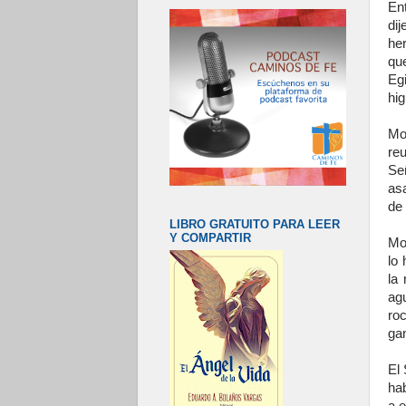
En
di
he
qu
Egi
hig
Mo
reu
Se
as
de 
LIBRO GRATUITO PARA LEER
Y COMPARTIR
Mo
lo
la
ag
ro
ga
El 
hab