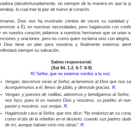
lvadora (desafortunadamente, no siempre de la manera en que la p
eraba), lo cual trae la paz de nuevo al corazón.
rmanos, Dios nos ha mostrado cientos de veces su santidad y 
amemos a ÉL en nuestras necesidades, pero hagámoslo con confi
z en nuestro corazón; pidamos a nuestros hermanos que se unan a
tenciones y oraciones, pero no como quien reclama sino con alegría,
e Dios tiene un plan para nosotros y finalmente estemos aten
nifestará siempre su salvación.
Salmo responsorial:
(Sal 94, 1-2. 6-7. 8-9)
R/ Señor, que no seamos
sordos a tu voz.
Vengan, lancemos vivas al Señor, aclamemos al Dios que nos sa
Acerquémonos a él, llenos de júbilo, y démosle gracias.
R.
Vengan, y puestos de rodillas, adoremos y bendigamos al Señor,
nos hizo, pues él es nuestro Dios y nosotros, su pueblo; él nue
pastor y nosotros, sus ovejas.
R.
Hagámosle caso al Señor, que nos dice: “No endurezcan su cora
como el día de la rebelión en el desierto, cuando sus padres dud
de mí, aunque habían visto mis obras”.
R.