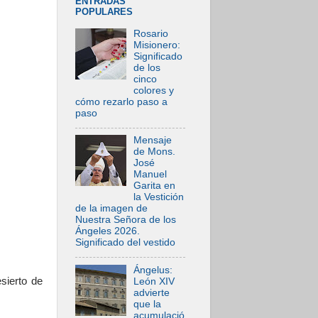
ENTRADAS
POPULARES
Rosario
Misionero:
Significado
de los
cinco
colores y
cómo rezarlo paso a
paso
Mensaje
de Mons.
José
Manuel
Garita en
la Vestición
de la imagen de
Nuestra Señora de los
Ángeles 2026.
Significado del vestido
Ángelus:
sierto de
León XIV
advierte
que la
acumulació