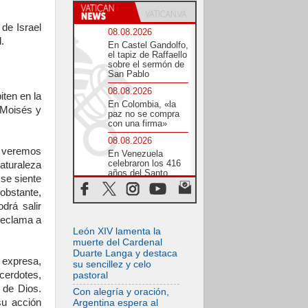
 de Israel
08.08.2026
.
En Castel Gandolfo,
el tapiz de Raffaello
sobre el sermón de
San Pablo
08.08.2026
iten en la
En Colombia, «la
 Moisés y
paz no se compra
con una firma»
08.08.2026
a, veremos
En Venezuela
celebraron los 416
aturaleza
años del Santo
 se siente
Cristo de La Grita
 obstante,
08.08.2026
drá salir
El Papa: en Santa
reclama a
Ágata
León XIV lamenta la
contemplamos la
victoria del amor
muerte del Cardenal
sobre la muerte
Duarte Langa y destaca
expresa,
su sencillez y celo
08.08.2026
cerdotes,
pastoral
León XIV visitará el
 de Dios.
Santuario de la
Con alegría y oración,
Madre del Buen
su acción
Argentina espera al