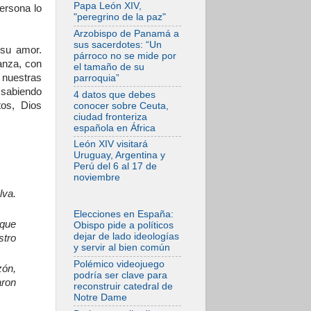
Consejo de
Papa León XIV,
ersona lo
Genazzano
"peregrino de la paz"
07.08.2026
Arzobispo de Panamá a
Filipinas: el
sus sacerdotes: “Un
su amor.
Vicariato Apostólico
párroco no se mide por
de Calapán se
anza, con
el tamaño de su
convierte en
 nuestras
parroquia”
diócesis
 sabiendo
4 datos que debes
07.08.2026
tos, Dios
conocer sobre Ceuta,
Honduras: Los
ciudad fronteriza
desplazados
española en África
invisibles de una
crisis olvidada
León XIV visitará
Uruguay, Argentina y
07.08.2026
Perú del 6 al 17 de
Bokalic: "En
noviembre
Argentina el Papa
León señalará el
lva.
compromiso del
cristiano"
Elecciones en España:
 que
Obispo pide a políticos
07.08.2026
dejar de lado ideologías
stro
La matanza de
y servir al bien común
niños en Gaza no
cesa: 300 muertos
Polémico videojuego
zón,
en 300 días
podría ser clave para
aron
reconstruir catedral de
07.08.2026
Notre Dame
Tagle: La guerra
desfigura el mundo,