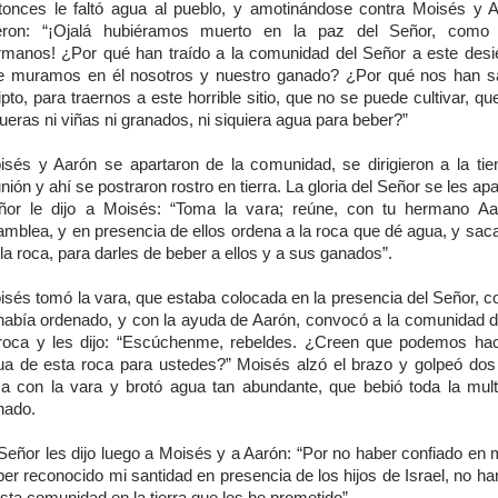
tonces le faltó agua al pueblo, y amotinándose contra Moisés y A
jeron: “¡Ojalá hubiéramos muerto en la paz del Señor, como 
rmanos! ¿Por qué han traído a la comunidad del Señor a este desie
e muramos en él nosotros y nuestro ganado? ¿Por qué nos han 
pto, para traernos a este horrible sitio, que no se puede cultivar, qu
ueras ni viñas ni granados, ni siquiera agua para beber?”
isés y Aarón se apartaron de la comunidad, se dirigieron a la tie
nión y ahí se postraron rostro en tierra. La gloria del Señor se les apa
ñor le dijo a Moisés: “Toma la vara; reúne, con tu hermano Aa
amblea, y en presencia de ellos ordena a la roca que dé agua, y sac
la roca, para darles de beber a ellos y a sus ganados”.
isés tomó la vara, que estaba colocada en la presencia del Señor, c
 había ordenado, y con la ayuda de Aarón, convocó a la comunidad d
 roca y les dijo: “Escúchenme, rebeldes. ¿Creen que podemos hac
ua de esta roca para ustedes?” Moisés alzó el brazo y golpeó dos
ca con la vara y brotó agua tan abundante, que bebió toda la mult
nado.
Señor les dijo luego a Moisés y a Aarón: “Por no haber confiado en 
er reconocido mi santidad en presencia de los hijos de Israel, no ha