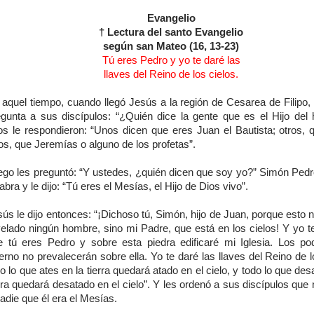
Evangelio
† Lectura del santo Evangelio
según san Mateo (16, 13-23)
Tú eres Pedro y yo te daré las
llaves del Reino de los cielos.
 aquel tiempo, cuando llegó Jesús a la región de Cesarea de Filipo, 
egunta a sus discípulos: “¿Quién dice la gente que es el Hijo del
los le respondieron: “Unos dicen que eres Juan el Bautista; otros, q
os, que Jeremías o alguno de los profetas”.
ego les preguntó: “Y ustedes, ¿quién dicen que soy yo?” Simón Pedr
abra y le dijo: “Tú eres el Mesías, el Hijo de Dios vivo”.
ús le dijo entonces: “¡Dichoso tú, Simón, hijo de Juan, porque esto n
elado ningún hombre, sino mi Padre, que está en los cielos! Y yo te
e tú eres Pedro y sobre esta piedra edificaré mi Iglesia. Los po
ierno no prevalecerán sobre ella. Yo te daré las llaves del Reino de l
o lo que ates en la tierra quedará atado en el cielo, y todo lo que des
rra quedará desatado en el cielo”. Y les ordenó a sus discípulos que 
adie que él era el Mesías.