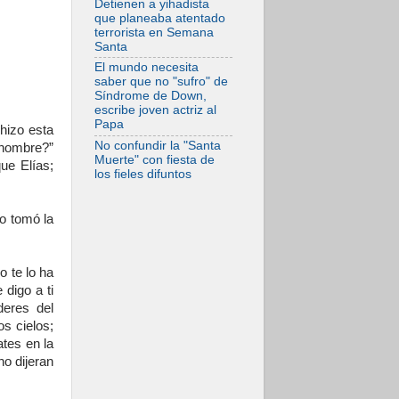
Detienen a yihadista
solo la revelación
que planeaba atentado
de Dios lo
terrorista en Semana
transfigura
Santa
El mundo necesita
saber que no "sufro" de
Síndrome de Down,
escribe joven actriz al
Papa
hizo esta
No confundir la "Santa
 hombre?”
Muerte" con fiesta de
ue Elías;
los fieles difuntos
o tomó la
o te lo ha
 digo a ti
deres del
os cielos;
ates en la
no dijeran