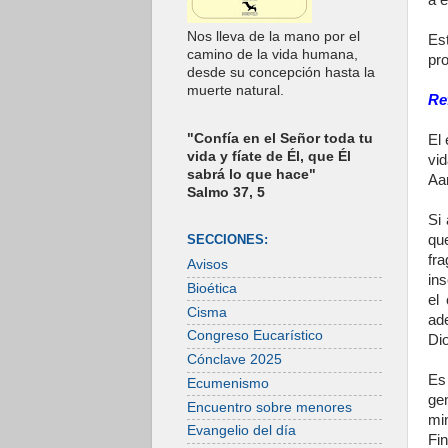
a e
Nos lleva de la mano por el
Est
camino de la vida humana,
pro
desde su concepción hasta la
muerte natural.
Re
"Confía en el Señor toda tu
El 
vida y fíate de Él, que Él
vi
sabrá lo que hace"
Aar
Salmo 37, 5
Si 
qu
SECCIONES:
fra
Avisos
ins
Bioética
el
Cisma
ad
Congreso Eucarístico
Di
Cónclave 2025
Es
Ecumenismo
ge
Encuentro sobre menores
mi
Evangelio del día
Fi