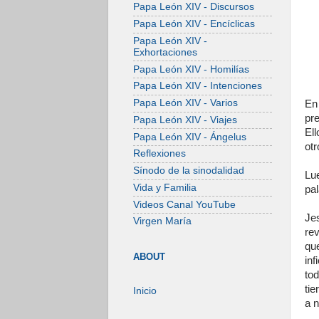
Papa León XIV - Discursos
Papa León XIV - Encíclicas
Papa León XIV -
Exhortaciones
Papa León XIV - Homilías
Papa León XIV - Intenciones
Papa León XIV - Varios
En
pr
Papa León XIV - Viajes
El
Papa León XIV - Ángelus
otr
Reflexiones
Sínodo de la sinodalidad
Lu
Vida y Familia
pal
Videos Canal YouTube
Jes
Virgen María
rev
qu
ABOUT
inf
tod
tie
Inicio
a n