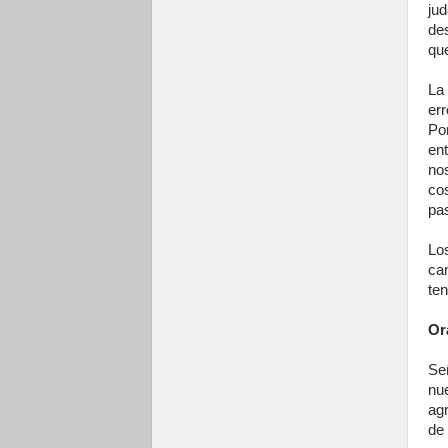
ju
de
que
La 
er
Po
en
no
co
pa
Lo
ca
te
Or
Se
nu
ag
de