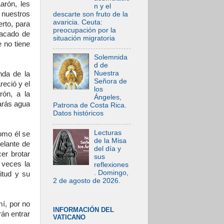
arón, les
n y el
nuestros
descarte son fruto de la
avaricia. Ceuta:
rto, para
preocupación por la
sacado de
situación migratoria
e no tiene
Solemnida
d de
Nuestra
nda de la
Señora de
reció y el
los
rón, a la
Ángeles,
arás agua
Patrona de Costa Rica.
Datos históricos
Lecturas
omo él se
de la Misa
elante de
del día y
er brotar
sus
 veces la
reflexiones
. Domingo,
itud y su
2 de agosto de 2026.
mí, por no
INFORMACIÓN DEL
rán entrar
VATICANO