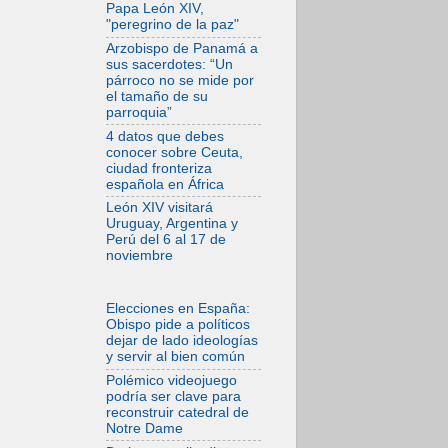
desfigura el mundo,
Papa León XIV,
solo la revelación
"peregrino de la paz"
de Dios lo
transfigura
Arzobispo de Panamá a
sus sacerdotes: “Un
07.08.2026
párroco no se mide por
Presentada la
el tamaño de su
Trienal de Arte de
parroquia”
las Universidades
Católicas:
4 datos que debes
«Exercises in
conocer sobre Ceuta,
Empathy»
ciudad fronteriza
española en África
07.08.2026
Fortunatus
León XIV visitará
Nwachukwu: la
Uruguay, Argentina y
comunicación como
Perú del 6 al 17 de
misión al servicio
noviembre
del Evangelio
07.08.2026
SIGNIS 2026, dar
Elecciones en España:
voz a las religiosas
Obispo pide a políticos
en el espacio
dejar de lado ideologías
público
y servir al bien común
07.08.2026
Polémico videojuego
Lanzan un proyecto
podría ser clave para
de empoderamiento
reconstruir catedral de
digital para mujeres
Notre Dame
líderes en África