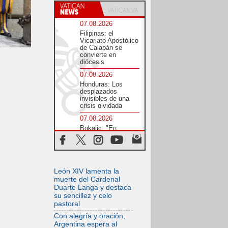
07.08.2026
Filipinas: el
Vicariato Apostólico
de Calapán se
convierte en
diócesis
07.08.2026
Honduras: Los
desplazados
invisibles de una
crisis olvidada
07.08.2026
Bokalic: "En
Argentina el Papa
León señalará el
compromiso del
cristiano"
07.08.2026
León XIV lamenta la
La matanza de
muerte del Cardenal
niños en Gaza no
Duarte Langa y destaca
cesa: 300 muertos
su sencillez y celo
en 300 días
pastoral
07.08.2026
Con alegría y oración,
Tagle: La guerra
Argentina espera al