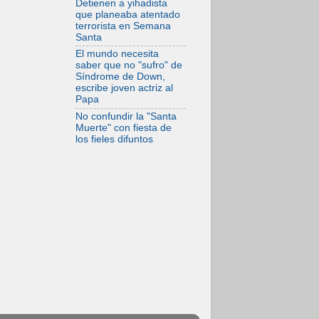
Detienen a yihadista
07.08.2026
que planeaba atentado
Programa oficial del
terrorista en Semana
Viaje Apostólico del
Santa
Papa León XIV a
Francia
El mundo necesita
saber que no "sufro" de
Síndrome de Down,
escribe joven actriz al
Papa
No confundir la "Santa
Muerte" con fiesta de
los fieles difuntos