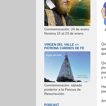
Conmemoración: 24 de enero.
Novena 15 al 23 de enero.
Qu
VIRGEN DEL VALLE =>
PATRONA CAMINOS DE FE
qu
qu
Qu
jó
pu
y v
Conmemoración: sábado
Ha
posterior a la Pascua de
pu
Resurrección.
Am
PODCAST