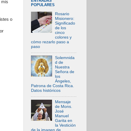
ENTRADAS
e mis
POPULARES
Rosario
Misionero:
istes o
Significado
de los
or
cinco
colores y
cómo rezarlo paso a
paso
Solemnida
d de
Nuestra
Señora de
los
Ángeles,
Patrona de Costa Rica.
Datos históricos
Mensaje
de Mons.
José
Manuel
Garita en
la Vestición
de la imagen de