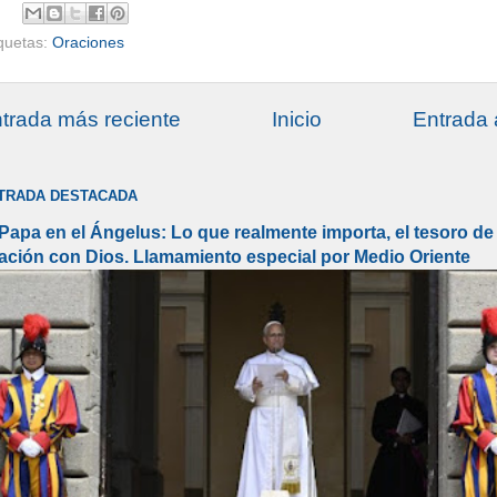
iquetas:
Oraciones
trada más reciente
Inicio
Entrada 
TRADA DESTACADA
 Papa en el Ángelus: Lo que realmente importa, el tesoro de 
lación con Dios. Llamamiento especial por Medio Oriente