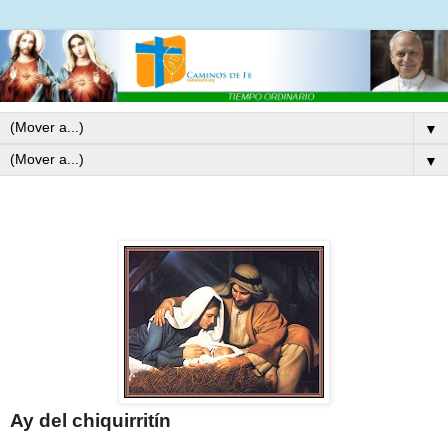
▼
▼
Ay del chiquirritín