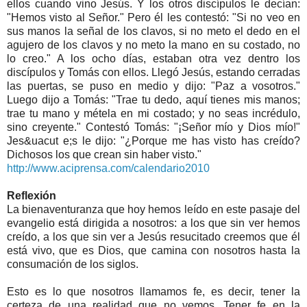
ellos cuando vino Jesús. Y los otros discípulos le decían:
"Hemos visto al Señor." Pero él les contestó: "Si no veo en
sus manos la señal de los clavos, si no meto el dedo en el
agujero de los clavos y no meto la mano en su costado, no
lo creo." A los ocho días, estaban otra vez dentro los
discípulos y Tomás con ellos. Llegó Jesús, estando cerradas
las puertas, se puso en medio y dijo: "Paz a vosotros."
Luego dijo a Tomás: "Trae tu dedo, aquí tienes mis manos;
trae tu mano y métela en mi costado; y no seas incrédulo,
sino creyente." Contestó Tomás: "¡Señor mío y Dios mío!"
Jes&uacut e;s le dijo: "¿Porque me has visto has creído?
Dichosos los que crean sin haber visto."
http://www.aciprensa.com/calendario2010
Reflexión
La bienaventuranza que hoy hemos leído en este pasaje del
evangelio está dirigida a nosotros: a los que sin ver hemos
creído, a los que sin ver a Jesús resucitado creemos que él
está vivo, que es Dios, que camina con nosotros hasta la
consumación de los siglos.
Esto es lo que nosotros llamamos fe, es decir, tener la
certeza de una realidad que no vemos. Tener fe en la