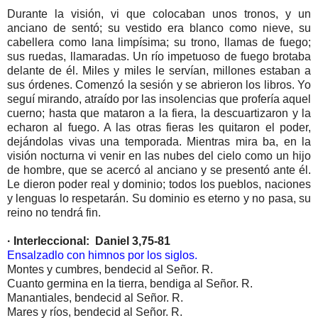
Durante la visión, vi que colocaban unos tronos, y un
anciano de sentó; su vestido era blanco como nieve, su
cabellera como lana limpísima; su trono, llamas de fuego;
sus ruedas, llamaradas. Un río impetuoso de fuego brotaba
delante de él. Miles y miles le servían, millones estaban a
sus órdenes. Comenzó la sesión y se abrieron los libros. Yo
seguí mirando, atraído por las insolencias que profería aquel
cuerno; hasta que mataron a la fiera, la descuartizaron y la
echaron al fuego. A las otras fieras les quitaron el poder,
dejándolas vivas una temporada. Mientras mira ba, en la
visión nocturna vi venir en las nubes del cielo como un hijo
de hombre, que se acercó al anciano y se presentó ante él.
Le dieron poder real y dominio; todos los pueblos, naciones
y lenguas lo respetarán. Su dominio es eterno y no pasa, su
reino no tendrá fin.
· Interleccional: Daniel 3,75-81
Ensalzadlo con himnos por los siglos.
Montes y cumbres, bendecid al Señor. R.
Cuanto germina en la tierra, bendiga al Señor. R.
Manantiales, bendecid al Señor. R.
Mares y ríos, bendecid al Señor. R.