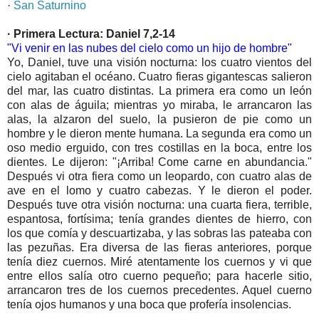
·
San Saturnino
· Primera Lectura: Daniel 7,2-14
"Vi venir en las nubes del cielo como un hijo de hombre"
Yo, Daniel, tuve una visión nocturna: los cuatro vientos del
cielo agitaban el océano. Cuatro fieras gigantescas salieron
del mar, las cuatro distintas. La primera era como un león
con alas de águila; mientras yo miraba, le arrancaron las
alas, la alzaron del suelo, la pusieron de pie como un
hombre y le dieron mente humana. La segunda era como un
oso medio erguido, con tres costillas en la boca, entre los
dientes. Le dijeron: "¡Arriba! Come carne en abundancia."
Después vi otra fiera como un leopardo, con cuatro alas de
ave en el lomo y cuatro cabezas. Y le dieron el poder.
Después tuve otra visión nocturna: una cuarta fiera, terrible,
espantosa, fortísima; tenía grandes dientes de hierro, con
los que comía y descuartizaba, y las sobras las pateaba con
las pezuñas. Era diversa de las fieras anteriores, porque
tenía diez cuernos. Miré atentamente los cuernos y vi que
entre ellos salía otro cuerno pequeño; para hacerle sitio,
arrancaron tres de los cuernos precedentes. Aquel cuerno
tenía ojos humanos y una boca que profería insolencias.