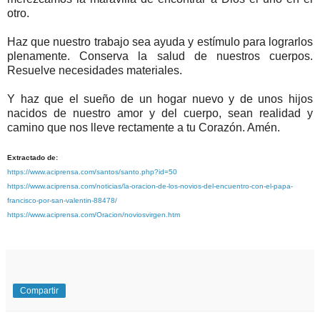
otro.
Haz que nuestro trabajo sea ayuda y estímulo para lograrlos
plenamente. Conserva la salud de nuestros cuerpos.
Resuelve necesidades materiales.
Y haz que el sueño de un hogar nuevo y de unos hijos
nacidos de nuestro amor y del cuerpo, sean realidad y
camino que nos lleve rectamente a tu Corazón. Amén.
Extractado de:
https://www.aciprensa.com/santos/santo.php?id=50
https://www.aciprensa.com/noticias/la-oracion-de-los-novios-del-encuentro-con-el-papa-
francisco-por-san-valentin-88478/
https://www.aciprensa.com/Oracion/noviosvirgen.htm
Compartir