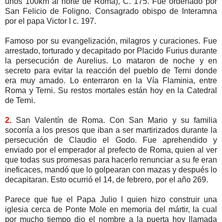
unos 100km al norte de Roma), C. 175. Fue ordenado por
San Felicio de Foligno. Consagrado obispo de Interamna
por el papa Victor I c. 197.
Famoso por su evangelización, milagros y curaciones. Fue
arrestado, torturado y decapitado por Placido Furius durante
la persecución de Aurelius. Lo mataron de noche y en
secreto para evitar la reacción del pueblo de Terni donde
era muy amado. Lo enterraron en la Vía Flaminia, entre
Roma y Terni. Su restos mortales están hoy en la Catedral
de Terni.
2.
San Valentín de Roma. Con San Mario y su familia
socorría a los presos que iban a ser martirizados durante la
persecución de Claudio el Godo. Fue aprehendido y
enviado por el emperador al prefecto de Roma, quien al ver
que todas sus promesas para hacerlo renunciar a su fe eran
ineficaces, mandó que lo golpearan con mazas y después lo
decapitaran. Esto ocurrió el 14, de febrero, por el año 269.
Parece que fue el Papa Julio I quien hizo construir una
iglesia cerca de Ponte Mole en memoria del mártir, la cual
por mucho tiempo dio el nombre a la puerta hoy llamada