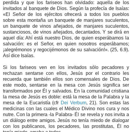
perdida y que los fariseos han olvidado: aquella de los
invitados al banquete de Dios. Según la profecía de Isaías:
«El Señor de los ejércitos ofrecerá a todos los pueblos
sobre esta montaña un banquete de manjares suculentos,
un banquete de vinos añejados, de manjares suculentos,
sustanciosos, de vinos añejados, decantados. Y se dirá en
aquel día: Ahí está nuestro Dios, de quien esperábamos la
salvación: es el Señor, en quien nosotros esperábamos;
¡alegrémonos y regocijémonos de su salvación!». (25, 6.9).
Así dice Isaías.
Si los fariseos ven en los invitados sólo pecadores y
rechazan sentarse con ellos, Jesús por el contrario les
recuerda que también ellos son comensales de Dios. De
este modo, sentarse en la mesa con Jesús significa ser
transformados por Él y salvados. En la comunidad cristiana
la mesa de Jesús es doble: está la mesa de la Palabra y la
mesa de la Eucaristía (cfr
Dei Verbum
, 21). Son estas las
medicinas con las cuales el Médico Divino nos cura y nos
nutre. Con la primera -la Palabra- Él se revela y nos invita a
un diálogo entre amigos. Jesús no tenía miedo de dialogar
con los publicanos, los pecadores, las prostitutas, Él no