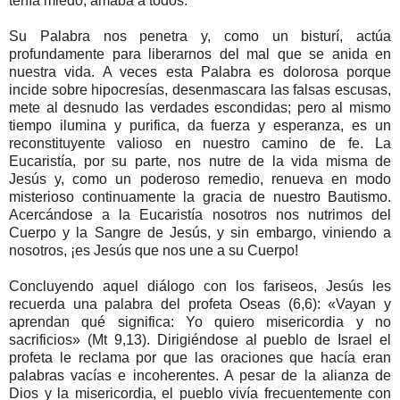
tenía miedo, amaba a todos.
Su Palabra nos penetra y, como un bisturí, actúa
profundamente para liberarnos del mal que se anida en
nuestra vida. A veces esta Palabra es dolorosa porque
incide sobre hipocresías, desenmascara las falsas escusas,
mete al desnudo las verdades escondidas; pero al mismo
tiempo ilumina y purifica, da fuerza y esperanza, es un
reconstituyente valioso en nuestro camino de fe. La
Eucaristía, por su parte, nos nutre de la vida misma de
Jesús y, como un poderoso remedio, renueva en modo
misterioso continuamente la gracia de nuestro Bautismo.
Acercándose a la Eucaristía nosotros nos nutrimos del
Cuerpo y la Sangre de Jesús, y sin embargo, viniendo a
nosotros, ¡es Jesús que nos une a su Cuerpo!
Concluyendo aquel diálogo con los fariseos, Jesús les
recuerda una palabra del profeta Oseas (6,6): «Vayan y
aprendan qué significa: Yo quiero misericordia y no
sacrificios» (Mt 9,13). Dirigiéndose al pueblo de Israel el
profeta le reclama por que las oraciones que hacía eran
palabras vacías e incoherentes. A pesar de la alianza de
Dios y la misericordia, el pueblo vivía frecuentemente con