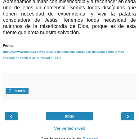
Aprendamos a mirar con misericordia y a reconocer en cada
uno de ellos un comensal. Somos todos discípulos que
tienen necesidad de experimentar y vivir la palabra
consoladora de Jesús. Tenemos todos necesidad de
nutrirnos de la misericordia de Dios, porque es de esta
fuente que brota nuestra salvación.
Fuente:
https://www.aciprensa.com/noticias/texto-completo-catequesis-del-papa-sobre-la-vida-
cristiana-es-escuela-de-humildad-88142/
Compartir
‹
›
Inicio
Ver versión web