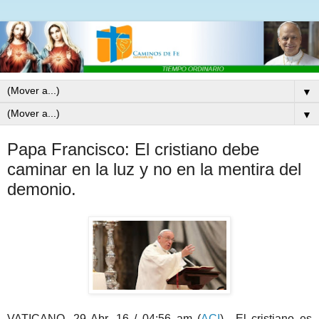
▼
▼
Papa Francisco: El cristiano debe
caminar en la luz y no en la mentira del
demonio.
VATICANO, 29 Abr. 16 / 04:56 am (
ACI
).- El cristiano es