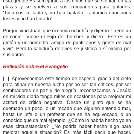
esta gente? Es semejante a los niños que se sientan en las
plazas y se vuelven a sus compañeros para gritarles:
‘Tocamos la flauta y no han bailado; cantamos canciones
tristes y no han llorado’.
Porque vino Juan, que ni comía ni bebía, y dijeron: ‘Tiene un
demonio’. Viene el Hijo del hombre, y dicen: ‘Ese es un
glotón y un borracho, amigo de publicanos y gente de mal
vivir’. Pero la sabiduría de Dios se justifica a sí misma por
sus obras”.
Reflexión sobre el Evangelio
[...] Aprovechemos este tiempo de especial gracia del cielo
para afinar en nuestra lucha por no ser tan críticos, por ser
sembradores de paz y de alegría, reconozcamos a Jesús:
en mi vida diaria tengo miles de ocasiones para mejorar mi
actitud de crítica negativa. Desde un plato que se ha
quemado un poco, o un recado que alguien entendió mal,
hasta un jefe o un profesor que se ha equivocado, o un
conocido que da mal ejemplo. ¿Cómo lo habría hecho yo en
esas circunstancias? ¿No podría haber hecho algo para
mejorar aquella situación? Es más fácil decir que hacer.