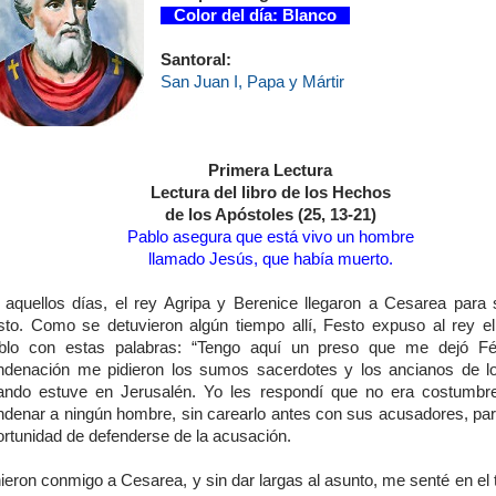
Color del día: Blanco
Santoral:
San Juan I, Papa y Mártir
Primera Lectura
Lectura del libro de los Hechos
de los Apóstoles (25, 13-21)
Pablo asegura que está vivo un hombre
llamado Jesús, que había muerto.
 aquellos días, el rey Agripa y Berenice llegaron a Cesarea para 
sto. Como se detuvieron algún tiempo allí, Festo expuso al rey e
blo con estas palabras: “Tengo aquí un preso que me dejó Fél
ndenación me pidieron los sumos sacerdotes y los ancianos de lo
ando estuve en Jerusalén. Yo les respondí que no era costumb
ndenar a ningún hombre, sin carearlo antes con sus acusadores, para
ortunidad de defenderse de la acusación.
ieron conmigo a Cesarea, y sin dar largas al asunto, me senté en el t