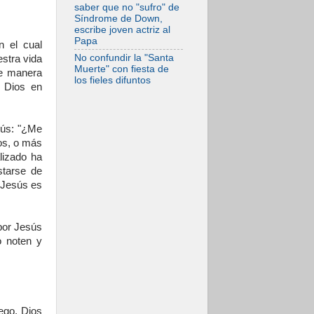
saber que no "sufro" de
Síndrome de Down,
escribe joven actriz al
Papa
n el cual
No confundir la "Santa
stra vida
Muerte" con fiesta de
de manera
los fieles difuntos
e Dios en
sús: "¿Me
os, o más
lizado ha
tarse de
 Jesús es
 por Jesús
o noten y
ego, Dios