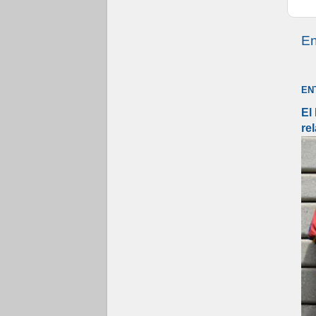
En
EN
El
re