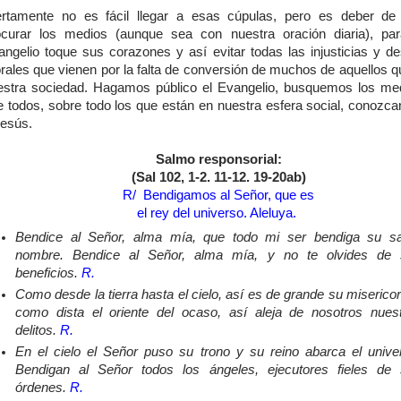
ertamente no es fácil llegar a esas cúpulas, pero es deber de
ocurar los medios (aunque sea con nuestra oración diaria), pa
angelio toque sus corazones y así evitar todas las injusticias y d
rales que vienen por la falta de conversión de muchos de aquellos qu
estra sociedad. Hagamos público el Evangelio, busquemos los me
e todos, sobre todo los que están en nuestra esfera social, conozc
Jesús.
Salmo responsorial:
(Sal 102, 1-2. 11-12. 19-20ab)
R/ Bendigamos al Señor, que es
el rey del universo. Aleluya.
Bendice al Señor, alma mía, que todo mi ser bendiga su s
nombre. Bendice al Señor, alma mía,
y no te olvides de 
beneficios.
R.
Como desde la tierra hasta el cielo, así es de grande su misericor
como dista el oriente del ocaso,
así aleja de nosotros nues
delitos.
R.
En el cielo el Señor puso su trono y su reino abarca el unive
Bendigan al Señor todos los ángeles,
ejecutores fieles de
órdenes.
R.