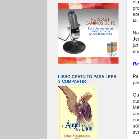
dí
pr
sos
tal
No
Je
ju
env
Re
Pa
LIBRO GRATUITO PARA LEER
Y COMPARTIR
par
Qu
qu
Mé
que
co
só
ev