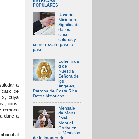
ENTRADAS
POPULARES
Rosario
Misionero:
Significado
de los
cinco
colores y
cómo rezarlo paso a
paso
Solemnida
d de
Nuestra
Señora de
los
saludar a
Ángeles,
l caso de
Patrona de Costa Rica.
Datos históricos
ix, cuya
s judíos,
Mensaje
re romana
de Mons.
 darle la
José
Manuel
Garita en
la Vestición
ribunal al
de la imagen de