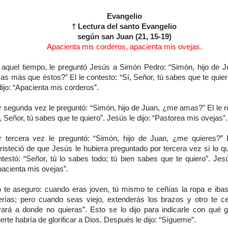
Evangelio
† Lectura del santo Evangelio
según san Juan (21, 15-19)
Apacienta mis corderos, apacienta mis ovejas.
 aquel tiempo, le preguntó Jesús a Simón Pedro: “Simón, hijo de 
as más que éstos?” El le contesto: “Sí, Señor, tú sabes que te quier
dijo: “Apacienta mis corderos”.
r segunda vez le preguntó: “Simón, hijo de Juan, ¿me amas?” El le r
, Señor, tú sabes que te quiero”. Jesús le dijo: “Pastorea mis ovejas”.
r tercera vez le preguntó: “Simón, hijo de Juan, ¿me quieres?”
risteció de que Jesús le hubiera preguntado por tercera vez si lo qu
testó: “Señor, tú lo sabes todo; tú bien sabes que te quiero”. Jesú
pacienta mis ovejas”.
o te aseguro: cuando eras joven, tú mismo te ceñías la ropa e iba
erías; pero cuando seas viejo, extenderás los brazos y otro te ce
evará a donde no quieras”. Esto se lo dijo para indicarle con qué 
rte habría de glorificar a Dios. Después le dijo: “Sígueme”.