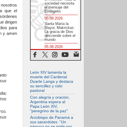
sociedad necesita
 nosotros
el mensaje del
ra que el
Evangelio
esórdenes
05.08.2026
e dirigen
Santa María la
dios para
Mayor, Makrickas:
La gracia de Dios
an y amen
desciende sobre el
mundo
05.08.2026
Cristianos y
confucianos:
Respeto y sabiduría
para afrontar los
urgentes desafíos
de hoy
León XIV lamenta la
anto
muerte del Cardenal
05.08.2026
sus
Duarte Langa y destaca
En marcha hacia
su sencillez y celo
Asís en nombre de
pastoral
San Francisco, a la
dia;
espera de León
Con alegría y oración,
tros
Argentina espera al
05.08.2026
Papa León XIV,
Venezuela, Padre
"peregrino de la paz"
rso.
Pagniello: "En
medio del dolor, una
 sus
Arzobispo de Panamá a
Iglesia que no se
sus sacerdotes: “Un
rinde"
párroco no se mide por