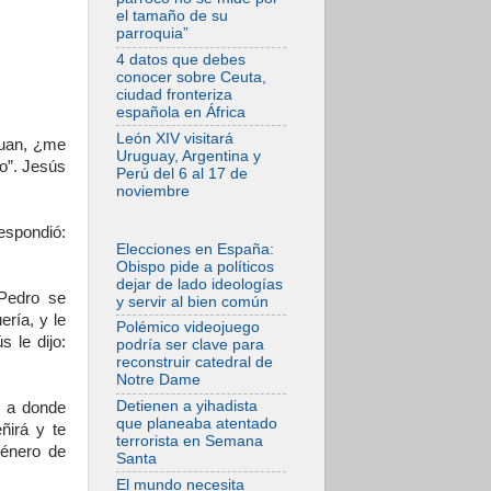
el tamaño de su
05.08.2026
parroquia”
La Fuerza del
"Círculo de Héroes"
4 datos que debes
con el Papa en la
conocer sobre Ceuta,
Audiencia General
ciudad fronteriza
española en África
05.08.2026
Nuncio en Ucrania:
León XIV visitará
Juan, ¿me
Preocupa escuchar
Uruguay, Argentina y
a quienes bendicen
o”. Jesús
Perú del 6 al 17 de
la guerra
noviembre
05.08.2026
Ucrania: Ataque
espondió:
masivo en Kyiv
Elecciones en España:
durante la noche
Obispo pide a políticos
dejar de lado ideologías
05.08.2026
 Pedro se
y servir al bien común
Colombo: "La visita
ería, y le
del Papa a
Polémico videojuego
Argentina llevará un
s le dijo:
podría ser clave para
mensaje de paz y
reconstruir catedral de
dignidad humana"
Notre Dame
05.08.2026
Detienen a yihadista
s a donde
Iglesia en Uruguay:
que planeaba atentado
ñirá y te
la visita del Papa
terrorista en Semana
fortalecerá la fe y la
género de
Santa
esperanza
El mundo necesita