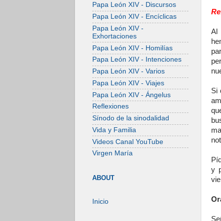
Papa León XIV - Discursos
Re
Papa León XIV - Encíclicas
Papa León XIV -
Al
Exhortaciones
he
Papa León XIV - Homilías
pa
Papa León XIV - Intenciones
pe
nue
Papa León XIV - Varios
Papa León XIV - Viajes
Si
Papa León XIV - Ángelus
am
Reflexiones
qu
Sínodo de la sinodalidad
bu
Vida y Familia
ma
no
Videos Canal YouTube
Virgen María
Píd
y 
ABOUT
vi
Or
Inicio
Se