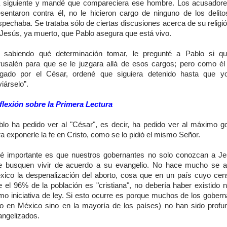
a siguiente y mandé que compareciera ese hombre. Los acusador
esentaron contra él, no le hicieron cargo de ninguno de los delit
pechaba. Se trataba sólo de ciertas discusiones acerca de su religi
 Jesús, ya muerto, que Pablo asegura que está vivo.
 sabiendo qué determinación tomar, le pregunté a Pablo si qu
rusalén para que se le juzgara allá de esos cargos; pero como él 
zgado por el César, ordené que siguiera detenido hasta que y
iárselo”.
flexión sobre la Primera Lectura
blo ha pedido ver al "César", es decir, ha pedido ver al máximo g
a exponerle la fe en Cristo, como se lo pidió el mismo Señor.
é importante es que nuestros gobernantes no solo conozcan a Je
e busquen vivir de acuerdo a su evangelio. No hace mucho se 
xico la despenalización del aborto, cosa que en un país cuyo cen
 el 96% de la población es "cristiana", no debería haber existido n
mo iniciativa de ley. Si esto ocurre es porque muchos de los gobern
lo en México sino en la mayoría de los países) no han sido prof
angelizados.