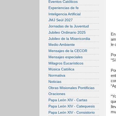
Eventos Católicos
Experiencias de fe
Inteligencia Artificial
JMJ Seúl 2027
Jornadas de la Juventud
Jubileo Ordinario 2025
En
Jubileo de la Misericordia
am
le 
Medio Ambiente
Mensajes de la CECOR
Po
Mensajes especiales
“Sí
Milagros Eucarísticos
Música Católica
Po
Normativa
ent
con
Noticias
“A
Obras Misionales Pontificias
Oraciones
“Y
Papa León XIV - Cartas
qu
Papa León XIV - Catequesis
ll
mue
Papa León XIV - Consistorio