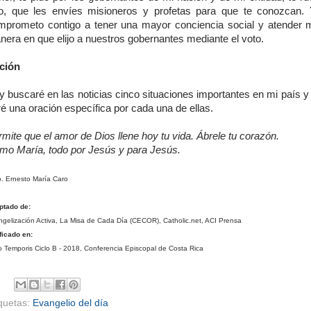
o, que les envíes misioneros y profetas para que te conozcan
mprometo contigo a tener una mayor conciencia social y atender m
era en que elijo a nuestros gobernantes mediante el voto.
ción
 buscaré en las noticias cinco situaciones importantes en mi país y
é una oración específica por cada una de ellas.
mite que el amor de Dios llene hoy tu vida. Ábrele tu corazón.
mo María, todo por Jesús y para Jesús.
. Ernesto María Caro
ptado de:
gelización Activa, La Misa de Cada Día (CECOR), Catholic.net, ACI Prensa
ficado en:
 Temporis Ciclo B - 2018, Conferencia Episcopal de Costa Rica
iquetas:
Evangelio del día