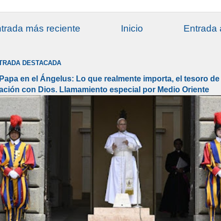
trada más reciente
Inicio
Entrada 
TRADA DESTACADA
 Papa en el Ángelus: Lo que realmente importa, el tesoro de 
lación con Dios. Llamamiento especial por Medio Oriente