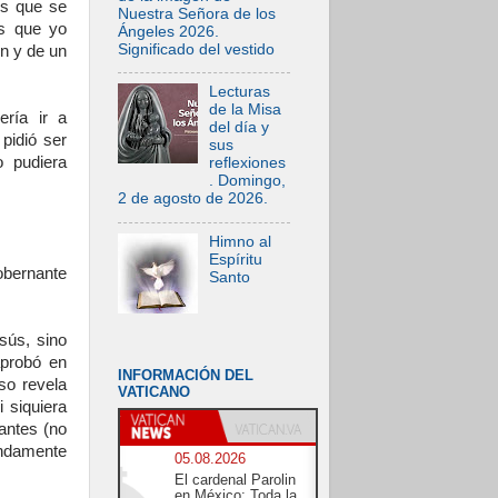
es que se
Nuestra Señora de los
os que yo
Ángeles 2026.
Significado del vestido
ón y de un
Lecturas
de la Misa
ería ir a
del día y
pidió ser
sus
o pudiera
reflexiones
. Domingo,
2 de agosto de 2026.
Himno al
Espíritu
obernante
Santo
sús, sino
aprobó en
INFORMACIÓN DEL
so revela
VATICANO
i siquiera
antes (no
undamente
05.08.2026
El cardenal Parolin
en México: Toda la