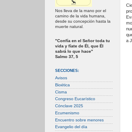
Ci
Nos lleva de la mano por el
pr
camino de la vida humana,
Ev
desde su concepción hasta la
mo
muerte natural.
nu
qu
a 
"Confía en el Señor toda tu
vida y fíate de Él, que Él
sabrá lo que hace"
Salmo 37, 5
SECCIONES:
Avisos
Bioética
Cisma
Congreso Eucarístico
Cónclave 2025
Ecumenismo
Encuentro sobre menores
Evangelio del día