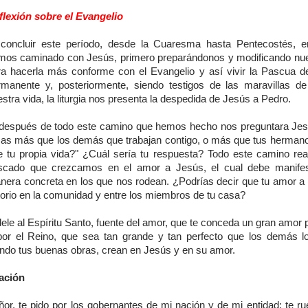
flexión sobre el Evangelio
 concluir este período, desde la Cuaresma hasta Pentecostés, e
mos caminado con Jesús, primero preparándonos y modificando nue
ra hacerla más conforme con el Evangelio y así vivir la Pascua 
rmanente y, posteriormente, siendo testigos de las maravillas d
stra vida, la liturgia nos presenta la despedida de Jesús a Pedro.
 después de todo este camino que hemos hecho nos preguntara Je
as más que los demás que trabajan contigo, o más que tus herman
e tu propia vida?" ¿Cuál sería tu respuesta? Todo este camino rea
scado que crezcamos en el amor a Jesús, el cual debe manifes
nera concreta en los que nos rodean. ¿Podrías decir que tu amor a
torio en la comunidad y entre los miembros de tu casa?
ele al Espíritu Santo, fuente del amor, que te conceda un gran amor
por el Reino, que sea tan grande y tan perfecto que los demás l
endo tus buenas obras, crean en Jesús y en su amor.
ación
ñor, te pido por los gobernantes de mi nación y de mi entidad; te ru