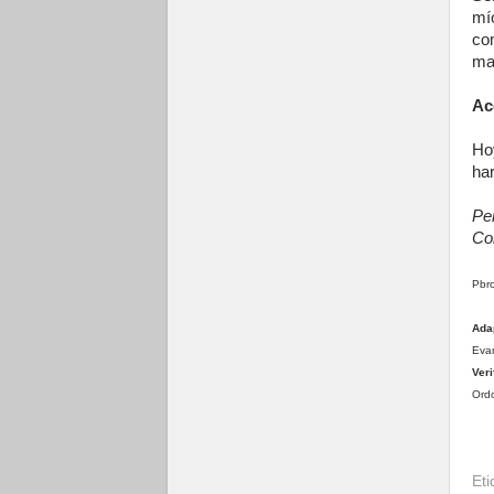
mí
co
man
Ac
Hoy
har
Per
Co
Pbro
Ada
Evan
Veri
Ordo
Et