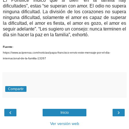
El Pontífice indicó que si bien “en la familia hay
dificultades”, estas “se superan con amor. El odio no supera
ninguna dificultad. La división de los corazones no supera
ninguna dificultad, solamente el amor es capaz de superar
la dificultad, el amor es fiesta, el amor es gozo, el amor es
seguir adelante”. “Les sugiero un consejo: nunca terminen el
día sin hacer la paz en la familia”, exhortó.
Fuente:
https://www.aciprensa.com/noticias/papa-francisco-envio-este-mensaje-por-el-dia-
internacional-de-la-familia-13267
Compartir
‹
›
Inicio
Ver versión web