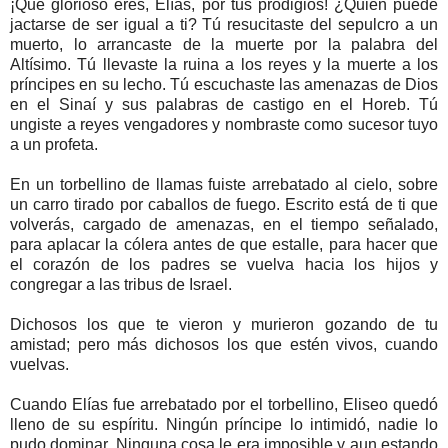
¡Qué glorioso eres, Elías, por tus prodigios! ¿Quién puede
jactarse de ser igual a ti? Tú resucitaste del sepulcro a un
muerto, lo arrancaste de la muerte por la palabra del
Altísimo. Tú llevaste la ruina a los reyes y la muerte a los
príncipes en su lecho. Tú escuchaste las amenazas de Dios
en el Sinaí y sus palabras de castigo en el Horeb. Tú
ungiste a reyes vengadores y nombraste como sucesor tuyo
a un profeta.
En un torbellino de llamas fuiste arrebatado al cielo, sobre
un carro tirado por caballos de fuego. Escrito está de ti que
volverás, cargado de amenazas, en el tiempo señalado,
para aplacar la cólera antes de que estalle, para hacer que
el corazón de los padres se vuelva hacia los hijos y
congregar a las tribus de Israel.
Dichosos los que te vieron y murieron gozando de tu
amistad; pero más dichosos los que estén vivos, cuando
vuelvas.
Cuando Elías fue arrebatado por el torbellino, Eliseo quedó
lleno de su espíritu. Ningún príncipe lo intimidó, nadie lo
pudo dominar. Ninguna cosa le era imposible y aun estando