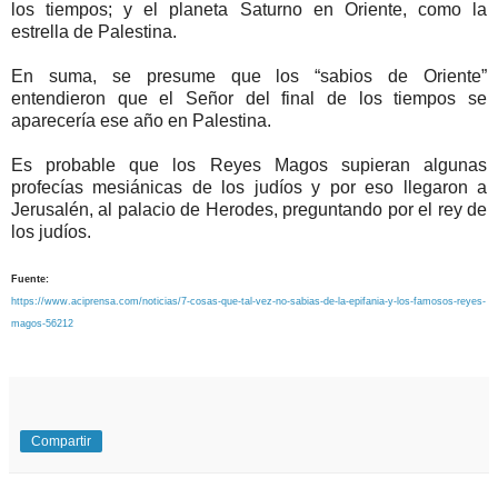
los tiempos; y el planeta Saturno en Oriente, como la
estrella de Palestina.
En suma, se presume que los “sabios de Oriente”
entendieron que el Señor del final de los tiempos se
aparecería ese año en Palestina.
Es probable que los Reyes Magos supieran algunas
profecías mesiánicas de los judíos y por eso llegaron a
Jerusalén, al palacio de Herodes, preguntando por el rey de
los judíos.
Fuente:
https://www.aciprensa.com/noticias/7-cosas-que-tal-vez-no-sabias-de-la-epifania-y-los-famosos-reyes-
magos-56212
Compartir