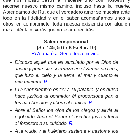
que nos mostró Jesús al hacerse uno con nosotros y
recorrer nuestro mismo camino, incluso hasta la muerte.
Aprendamos de Rut que el verdadero amor se muestra ante
todo en la fidelidad y en el saber acompañarnos unos a
otros, en comprometer toda nuestra existencia con alguien
más. Inténtalo, verás que no te arrepentirás.
Salmo responsorial:
(Sal 145, 5-6.7.8-9a.9bc-10)
R/ Alabaré al Señor toda mi vida.
Dichoso aquel que es auxiliado por el Dios de
Jacob y pone su esperanza en el Señor, su Dios,
que hizo el cielo y la tierra, el mar y cuanto el
mar encierra.
R.
El Señor siempre es fiel a su palabra, y es quien
hace justicia al oprimido; él proporciona pan a
los hambrientos y libera al cautivo.
R.
Abre el Señor los ojos de los ciegos y alivia al
agobiado. Ama el Señor al hombre justo y toma
al forastero a su cuidado.
R.
A la viuda y al huérfano sustenta y trastorna los