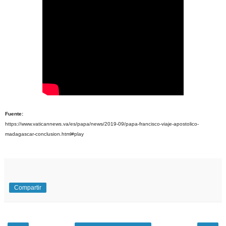
Fuente:
https://www.vaticannews.va/es/papa/news/2019-09/papa-francisco-viaje-apostolico-
madagascar-conclusion.html#play
Compartir