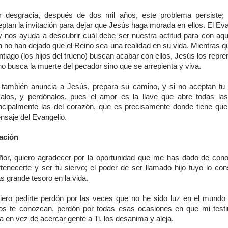
r desgracia, después de dos mil años, este problema persiste;
ptan la invitación para dejar que Jesús haga morada en ellos. El Ev
y nos ayuda a descubrir cuál debe ser nuestra actitud para con aqu
n no han dejado que el Reino sea una realidad en su vida. Mientras q
tiago (los hijos del trueno) buscan acabar con ellos, Jesús los repr
no busca la muerte del pecador sino que se arrepienta y viva.
 también anuncia a Jesús, prepara su camino, y si no aceptan tu
alos, y perdónalos, pues el amor es la llave que abre todas las
incipalmente las del corazón, que es precisamente donde tiene que 
nsaje del Evangelio.
ación
ñor, quiero agradecer por la oportunidad que me has dado de cono
rtenecerte y ser tu siervo; el poder de ser llamado hijo tuyo lo con
 grande tesoro en la vida.
iero pedirte perdón por las veces que no he sido luz en el mundo
ros te conozcan, perdón por todas esas ocasiones en que mi test
a en vez de acercar gente a Ti, los desanima y aleja.