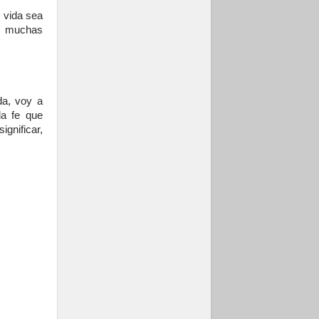
i vida sea
ue muchas
da, voy a
la fe que
gnificar,