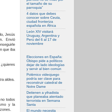
La Iglesia en Ceuta:
el tamaño de su
caridad y esperanza
parroquia”
frente al drama
migratorio
4 datos que debes
conocer sobre Ceuta,
06.08.2026
ciudad fronteriza
La visita del Papa a
española en África
Perú será un tiempo
de gracia
León XIV visitará
reconciliación y
do, Jesús
Uruguay, Argentina y
esperanza
n. Envió
Perú del 6 al 17 de
noviembre
06.08.2026
nseguirle
Cardenal Rossi: "La
on que iba
llegada del Papa
León a Argentina es
Elecciones en España:
un homenaje a
Obispo pide a políticos
Francisco"
 ¿quieres
dejar de lado ideologías
06.08.2026
y servir al bien común
En Asís, León XIV
Polémico videojuego
invita a los jóvenes
podría ser clave para
ra aldea.
a «construir la
reconstruir catedral de
civilización del
Notre Dame
amor»
Detienen a yihadista
05.08.2026
que planeaba atentado
El cardenal Parolin
 no todos
terrorista en Semana
en México: Toda la
ísmo y la
Santa
sociedad necesita
el mensaje del
azones.
El mundo necesita