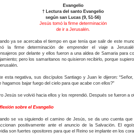
Evangelio
† Lectura del santo Evangelio
según san Lucas (9, 51-56)
Jesús tomó la firme determinación
de ir a Jerusalén.
ando ya se acercaba el tiempo en que tenía que salir de este mun
mó la firme determinación de emprender el viaje a Jerusalé
nsajeros por delante y ellos fueron a una aldea de Samaria para co
jamiento; pero los samaritanos no quisieron recibirlo, porque supier
erusalén.
te esta negativa, sus discípulos Santiago y Juan le dijeron: “Señor,
e hagamos bajar fuego del cielo para que acabe con ellos?”
o Jesús se volvió hacia ellos y los reprendió. Después se fueron a ot
flexión sobre el Evangelio
ando se va siguiendo el camino de Jesús, se da uno cuenta que
accionan positivamente ante el anuncio de la Salvación. El ego
idia son fuertes opositores para que el Reino se implante en los cor