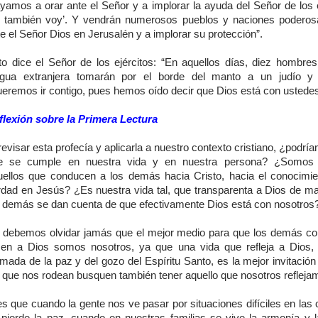
yamos a orar ante el Señor y a implorar la ayuda del Señor de los e
o también voy’. Y vendrán numerosos pueblos y naciones poderos
e el Señor Dios en Jerusalén y a implorar su protección”.
to dice el Señor de los ejércitos: “En aquellos días, diez hombre
ngua extranjera tomarán por el borde del manto a un judío y 
eremos ir contigo, pues hemos oído decir que Dios está con ustedes’
flexión sobre la Primera Lectura
revisar esta profecía y aplicarla a nuestro contexto cristiano, ¿podrí
e se cumple en nuestra vida y en nuestra persona? ¿Somos 
uellos que conducen a los demás hacia Cristo, hacia el conocimie
rdad en Jesús? ¿Es nuestra vida tal, que transparenta a Dios de m
s demás se dan cuenta de que efectivamente Dios está con nosotros
 debemos olvidar jamás que el mejor medio para que los demás c
en a Dios somos nosotros, ya que una vida que refleja a Dios,
mada de la paz y del gozo del Espíritu Santo, es la mejor invitació
s que nos rodean busquen también tener aquello que nosotros refleja
s que cuando la gente nos ve pasar por situaciones difíciles en las