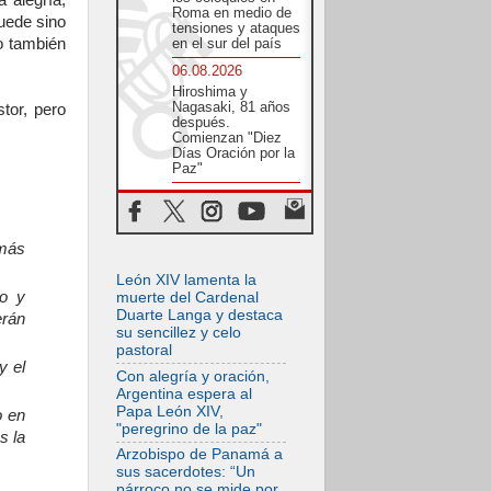
 alegría;
Roma en medio de
puede sino
tensiones y ataques
o también
en el sur del país
06.08.2026
Hiroshima y
Nagasaki, 81 años
tor, pero
después.
Comienzan "Diez
Días Oración por la
Paz"
06.08.2026
Pizzaballa en Asís:
los cristianos
quieren paz
 más
06.08.2026
León XIV lamenta la
Sturla: La visita de
to y
muerte del Cardenal
León XIV será una
Duarte Langa y destaca
erán
buena noticia para
su sencillez y celo
todo el Uruguay
pastoral
y el
06.08.2026
Con alegría y oración,
León XIV: La
Argentina espera al
revolución del
Papa León XIV,
o en
Evangelio derriba
"peregrino de la paz"
los muros que
s la
separan
Arzobispo de Panamá a
sus sacerdotes: “Un
06.08.2026
párroco no se mide por