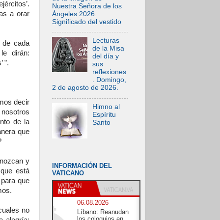
jércitos’.
Nuestra Señora de los
as a orar
Ángeles 2026.
Significado del vestido
Lecturas
s de cada
de la Misa
le dirán:
del día y
 ”.
sus
reflexiones
. Domingo,
2 de agosto de 2026.
amos decir
Himno al
nosotros
Espíritu
nto de la
Santo
anera que
?
onozcan y
INFORMACIÓN DEL
 que está
VATICANO
n para que
mos.
06.08.2026
 cuales no
Líbano: Reanudan
los coloquios en