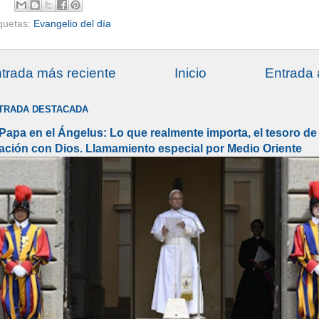
iquetas:
Evangelio del día
trada más reciente
Inicio
Entrada 
TRADA DESTACADA
 Papa en el Ángelus: Lo que realmente importa, el tesoro de 
lación con Dios. Llamamiento especial por Medio Oriente