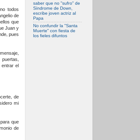
Evangelio
saber que no "sufro" de
Síndrome de Down,
 no todos
escribe joven actriz al
angelio de
Papa
ellos que
No confundir la "Santa
ue Juan y
Muerte" con fiesta de
ende, pues
los fieles difuntos
 mensaje,
 puertas,
entrar el
certe, de
sidero mi
 para que
imonio de