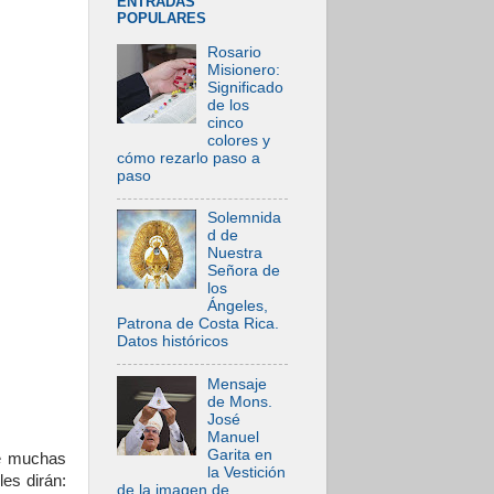
ENTRADAS
POPULARES
Rosario
Misionero:
Significado
de los
cinco
colores y
cómo rezarlo paso a
paso
Solemnida
d de
Nuestra
Señora de
los
Ángeles,
Patrona de Costa Rica.
Datos históricos
Mensaje
de Mons.
José
Manuel
Garita en
de muchas
la Vestición
les dirán:
de la imagen de