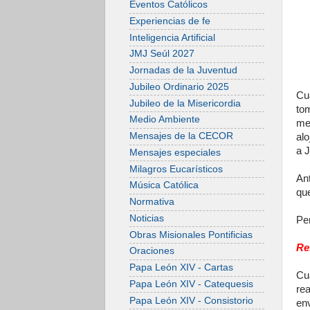
Eventos Católicos
Experiencias de fe
Inteligencia Artificial
JMJ Seúl 2027
Jornadas de la Juventud
Jubileo Ordinario 2025
Cu
Jubileo de la Misericordia
to
Medio Ambiente
me
Mensajes de la CECOR
alo
a J
Mensajes especiales
Milagros Eucarísticos
An
Música Católica
qu
Normativa
Noticias
Per
Obras Misionales Pontificias
Re
Oraciones
Papa León XIV - Cartas
Cu
Papa León XIV - Catequesis
re
Papa León XIV - Consistorio
env