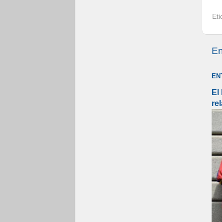
Et
En
EN
El
re