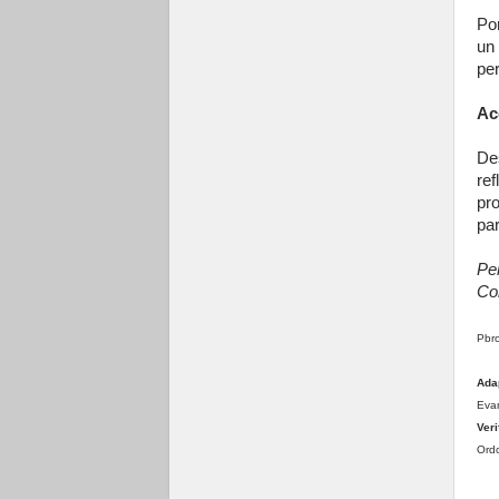
Por
un
pe
Ac
De
re
pr
pa
Per
Co
Pbr
Ada
Evan
Veri
Ordo