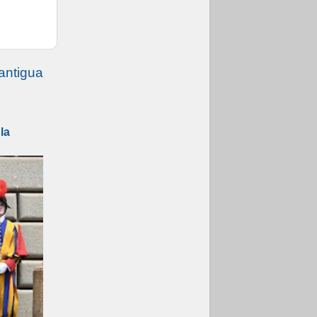
antigua
la