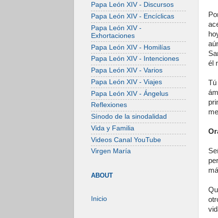
Papa León XIV - Discursos
Po
Papa León XIV - Encíclicas
ace
Papa León XIV -
ho
Exhortaciones
aú
Papa León XIV - Homilías
San
Papa León XIV - Intenciones
él 
Papa León XIV - Varios
Papa León XIV - Viajes
Tú
ám
Papa León XIV - Ángelus
pr
Reflexiones
me
Sínodo de la sinodalidad
Vida y Familia
Or
Videos Canal YouTube
Se
Virgen María
pe
más
ABOUT
Qu
Inicio
ot
vid