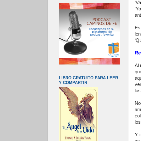
‘Va
‘Y
ant
Es
le
‘Qu
Re
Al 
qu
LIBRO GRATUITO PARA LEER
aq
Y COMPARTIR
ve
lo
No
am
col
lo
Y e