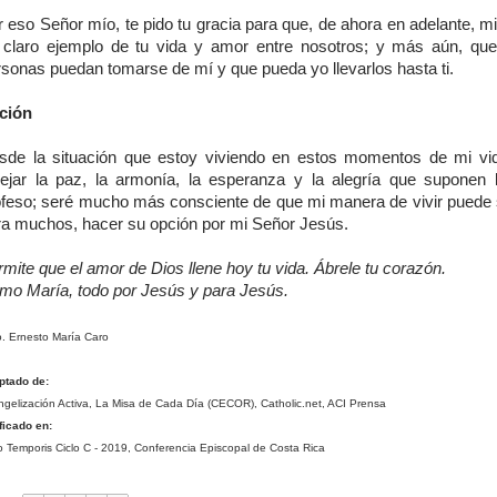
 eso Señor mío, te pido tu gracia para que, de ahora en adelante, m
 claro ejemplo de tu vida y amor entre nosotros; y más aún, q
rsonas puedan tomarse de mí y que pueda yo llevarlos hasta ti.
ción
sde la situación que estoy viviendo en estos momentos de mi vi
flejar la paz, la armonía, la esperanza y la alegría que suponen 
ofeso; seré mucho más consciente de que mi manera de vivir puede si
ra muchos, hacer su opción por mi Señor Jesús.
mite que el amor de Dios llene hoy tu vida. Ábrele tu corazón.
mo María, todo por Jesús y para Jesús.
o. Ernesto María Caro
ptado de:
gelización Activa, La Misa de Cada Día (CECOR), Catholic.net, ACI Prensa
ficado en:
 Temporis Ciclo C - 2019, Conferencia Episcopal de Costa Rica