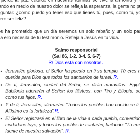
 pierde la paz, cuando en nuestras familias se vive la armonía y la
ndo en medio de nuestro dolor se refleja la esperanza, la gente no 
eguntar: ¿cómo puedo yo tener eso que tienes tú, pues, como tú, y
ero ser feliz?
os ha prometido que un día seremos un solo rebaño y un solo pas
a ello necesita de tu testimonio. Refleja a Jesús en tu vida.
Salmo responsorial
(Sal 86, 1-2. 3-4. 5. 6-7)
R/ Dios está con nosotros.
Jerusalén gloriosa, el Señor ha puesto en ti su templo. Tú eres
querida para Dios que todos los santuarios de Israel.
R.
De ti, Jerusalén, ciudad del Señor, se dirán maravillas. Egip
Babilonia adorarán al Señor; los filisteos, con Tiro y Etiopía, s
como tus hijos.
R.
Y de ti, Jerusalén, afirmarán: “Todos los pueblos han nacido en ti 
Altísimo es tu fortaleza”.
R.
El Señor registrará en el libro de la vida a cada pueblo, convertid
ciudadano tuyo; y todos los pueblos te cantarán, bailando: “Tú ere
fuente de nuestra salvación”.
R.