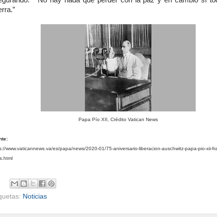
egurando: “No hay nada que perder con la paz y en cambio sí to
rra.”
Papa Pío XII, Crédito Vatican News
nte:
s://www.vaticannews.va/es/papa/news/2020-01/75-aniversario-liberacion-auschwitz-papa-pio-xii-fr
s.html
iquetas:
Noticias