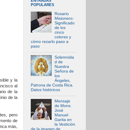
ENTRADAS
POPULARES
Rosario
Misionero:
Significado
de los
cinco
colores y
cómo rezarlo paso a
paso
Solemnida
d de
Nuestra
Señora de
los
sible y la
Ángeles,
Patrona de Costa Rica.
ncisco al
Datos históricos
rio de la
nio de la
Mensaje
de Mons.
José
tes, pero
Manuel
Garita en
omento de
la Vestición
unca más,
de la imagen de