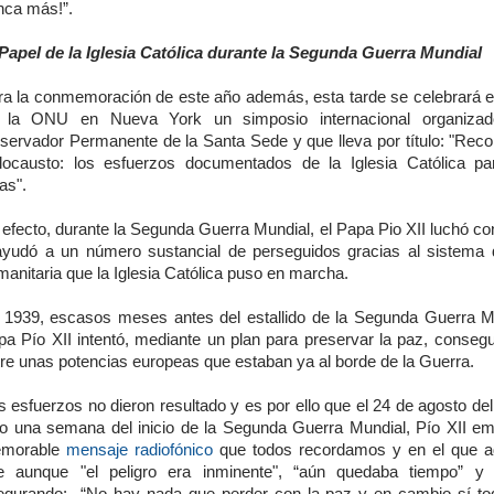
nca más!”.
 Papel de la Iglesia Católica durante la Segunda Guerra Mundial
ra la conmemoración de este año además, esta tarde se celebrará e
 la ONU en Nueva York un simposio internacional organizad
servador Permanente de la Santa Sede y que lleva por título: "Reco
locausto: los esfuerzos documentados de la Iglesia Católica pa
as".
efecto, durante la Segunda Guerra Mundial, el Papa Pio XII luchó con
ayudó a un número sustancial de perseguidos gracias al sistema
anitaria que la Iglesia Católica puso en marcha.
 1939, escasos meses antes del estallido de la Segunda Guerra Mu
pa Pío XII intentó, mediante un plan para preservar la paz, consegu
tre unas potencias europeas que estaban ya al borde de la Guerra.
 esfuerzos no dieron resultado y es por ello que el 24 de agosto del
lo una semana del inicio de la Segunda Guerra Mundial, Pío XII emi
morable
mensaje radiofónico
que todos recordamos y en el que ad
e aunque "el peligro era inminente", “aún quedaba tiempo” y 