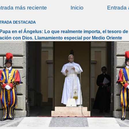
trada más reciente
Inicio
Entrada 
TRADA DESTACADA
 Papa en el Ángelus: Lo que realmente importa, el tesoro de 
lación con Dios. Llamamiento especial por Medio Oriente