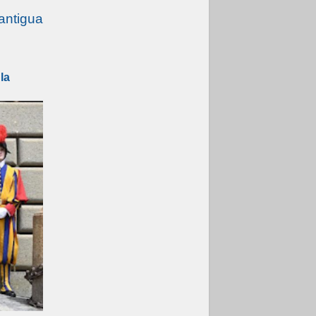
En Asís, León XIV
invita a los jóvenes
antigua
a «construir la
civilización del
amor»
05.08.2026
El cardenal Parolin
la
en México: Toda la
sociedad necesita
el mensaje del
Evangelio
05.08.2026
Santa María la
Mayor, Makrickas:
La gracia de Dios
desciende sobre el
mundo
05.08.2026
Cristianos y
confucianos:
Respeto y sabiduría
para afrontar los
urgentes desafíos
de hoy
05.08.2026
En marcha hacia
Asís en nombre de
San Francisco, a la