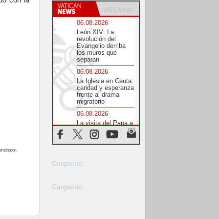
do con la
06.08.2026
León XIV: La
revolución del
Evangelio derriba
los muros que
separan
06.08.2026
La Iglesia en Ceuta:
caridad y esperanza
frente al drama
migratorio
06.08.2026
La visita del Papa a
Perú será un tiempo
de gracia
reconciliación y
esperanza
ancisco-
06.08.2026
Cargando...
Cardenal Rossi: "La
llegada del Papa
León a Argentina es
Cargando...
un homenaje a
Francisco"
06.08.2026