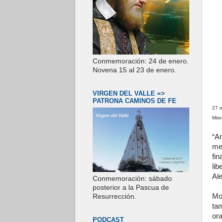
Conmemoración: 24 de enero.
Novena 15 al 23 de enero.
VIRGEN DEL VALLE =>
PATRONA CAMINOS DE FE
27 
Mire
“An
me
fi
li
Ale
Conmemoración: sábado
posterior a la Pascua de
Mo
Resurrección.
ta
or
PODCAST