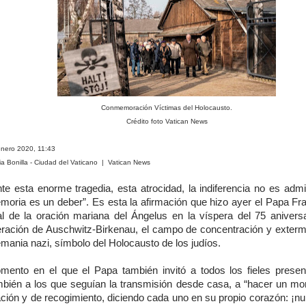
Conmemoración Víctimas del Holocausto.
Crédito foto Vatican News
enero 2020, 11:43
ia Bonilla - Ciudad del Vaticano | Vatican News
te esta enorme tragedia, esta atrocidad, la indiferencia no es admi
moria es un deber”. Es esta la afirmación que hizo ayer el Papa Fra
nal de la oración mariana del Ángelus en la víspera del 75 aniversa
beración de Auschwitz-Birkenau, el campo de concentración y extermi
mania nazi, símbolo del Holocausto de los judíos.
mento en el que el Papa también invitó a todos los fieles presen
mbién a los que seguían la transmisión desde casa, a “hacer un m
ación y de recogimiento, diciendo cada uno en su propio corazón: ¡n