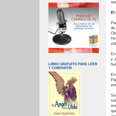
nu
El
Pa
de
Ob
Ho
vid
En 
y 
LIBRO GRATUITO PARA LEER
hum
Y COMPARTIR
En
Pa
en
Sus
só
me
qu