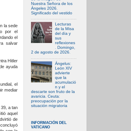
Nuestra Señora de los
Ángeles 2026.
Significado del vestido
Lecturas
n la sede
de la Misa
o por el
del día y
rdando el
sus
reflexiones
ra salvar
. Domingo,
2 de agosto de 2026.
tra Hitler
Ángelus:
 de ayuda
León XIV
advierte
que la
acumulació
ndial, el
n y el
ir mediar
descarte son fruto de la
avaricia. Ceuta:
preocupación por la
situación migratoria
 39, a tan
tió aquel
virtió de
INFORMACIÓN DEL
concluyó
VATICANO