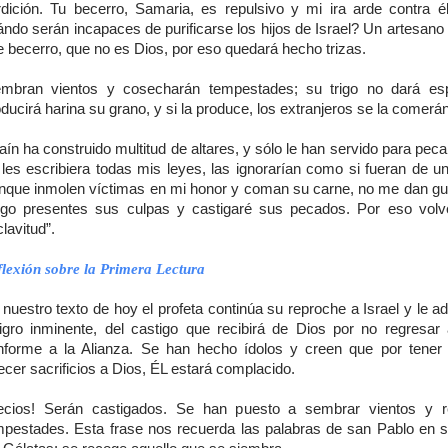
rdición. Tu becerro, Samaria, es repulsivo y mi ira arde contra é
ándo serán incapaces de purificarse los hijos de Israel? Un artesano
 becerro, que no es Dios, por eso quedará hecho trizas.
embran vientos y cosecharán tempestades; su trigo no dará es
ducirá harina su grano, y si la produce, los extranjeros se la comerán
aín ha construido multitud de altares, y sólo le han servido para pec
 les escribiera todas mis leyes, las ignorarían como si fueran de un
nque inmolen víctimas en mi honor y coman su carne, no me dan gu
ngo presentes sus culpas y castigaré sus pecados. Por eso volv
lavitud”.
lexión sobre la Primera Lectura
nuestro texto de hoy el profeta continúa su reproche a Israel y le ad
ligro inminente, del castigo que recibirá de Dios por no regresar 
nforme a la Alianza. Se han hecho ídolos y creen que por tener 
ecer sacrificios a Dios, ÉL estará complacido.
ecios! Serán castigados. Se han puesto a sembrar vientos y r
mpestades. Esta frase nos recuerda las palabras de san Pablo en s