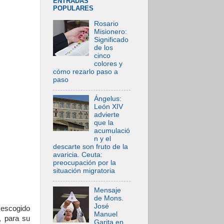
ENTRADAS
POPULARES
Rosario
Misionero:
Significado
de los
cinco
colores y
cómo rezarlo paso a
paso
Ángelus:
León XIV
advierte
que la
acumulació
n y el
descarte son fruto de la
avaricia. Ceuta:
preocupación por la
situación migratoria
Mensaje
de Mons.
José
 escogido
Manuel
, para su
Garita en