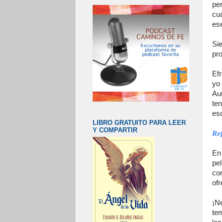
pe
cu
ese
Si
pro
Efr
yo
Au
te
esc
LIBRO GRATUITO PARA LEER
Y COMPARTIR
Ref
En 
pe
co
ofr
¡N
te