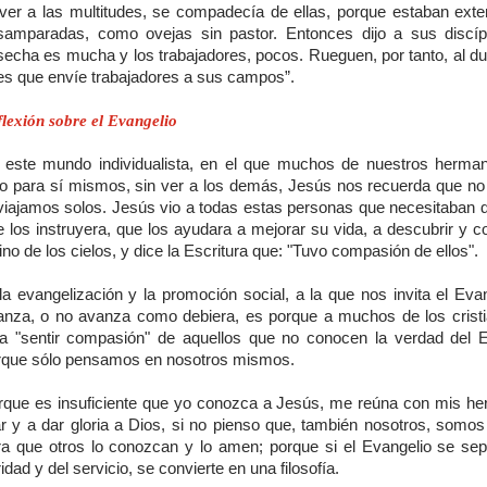
 ver a las multitudes, se compadecía de ellas, porque estaban ext
samparadas, como ovejas sin pastor. Entonces dijo a sus discíp
secha es mucha y los trabajadores, pocos. Rueguen, por tanto, al du
es que envíe trabajadores a sus campos”.
lexión sobre el Evangelio
 este mundo individualista, en el que muchos de nuestros herma
lo para sí mismos, sin ver a los demás, Jesús nos recuerda que n
 viajamos solos. Jesús vio a todas estas personas que necesitaban d
 los instruyera, que los ayudara a mejorar su vida, a descubrir y co
no de los cielos, y dice la Escritura que: "Tuvo compasión de ellos".
la evangelización y la promoción social, a la que nos invita el Eva
anza, o no avanza como debiera, es porque a muchos de los crist
lta "sentir compasión" de aquellos que no conocen la verdad del E
rque sólo pensamos en nosotros mismos.
rque es insuficiente que yo conozca a Jesús, me reúna con mis h
ar y a dar gloria a Dios, si no pienso que, también nosotros, somos
ra que otros lo conozcan y lo amen; porque si el Evangelio se sep
idad y del servicio, se convierte en una filosofía.