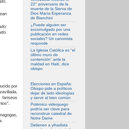
jas,
En Venezuela
22° aniversario de la
celebraron los 416
muerte de la Sierva de
años del Santo
Dios María Esperanza
sean
Cristo de La Grita
de Bianchini
08.08.2026
¿Puede alguien ser
udo;
El Papa: en Santa
excomulgado por una
udo.
Ágata
publicación en redes
contemplamos la
sociales? Un canonista
victoria del amor
responde
sobre la muerte
La Iglesia Católica es “el
08.08.2026
último muro de
León XIV visitará el
contención” ante la
Santuario de la
maldad en Haití, dice
Madre del Buen
obispo
Consejo de
Genazzano
07.08.2026
Elecciones en España:
Filipinas: el
seído por
Obispo pide a políticos
Vicariato Apostólico
avillada,
dejar de lado ideologías
de Calapán se
 fariseos
y servir al bien común
convierte en
diócesis
nios”.
Polémico videojuego
podría ser clave para
07.08.2026
reconstruir catedral de
Honduras: Los
inagogas,
Notre Dame
desplazados
a.
invisibles de una
Detienen a yihadista
crisis olvidada