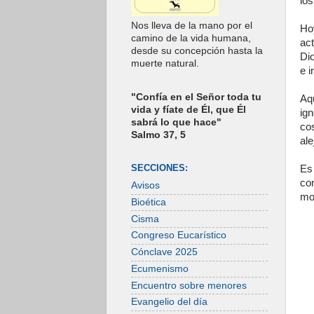
los
Nos lleva de la mano por el
Ho
camino de la vida humana,
ac
desde su concepción hasta la
Dio
muerte natural.
e i
"Confía en el Señor toda tu
Aq
vida y fíate de Él, que Él
ign
sabrá lo que hace"
co
Salmo 37, 5
al
SECCIONES:
Es
co
Avisos
mo
Bioética
Cisma
Congreso Eucarístico
Cónclave 2025
Ecumenismo
Encuentro sobre menores
Evangelio del día