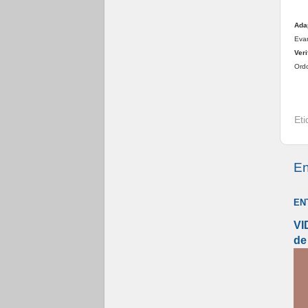
Ada
Evan
Veri
Ordo
Et
En
EN
VI
de