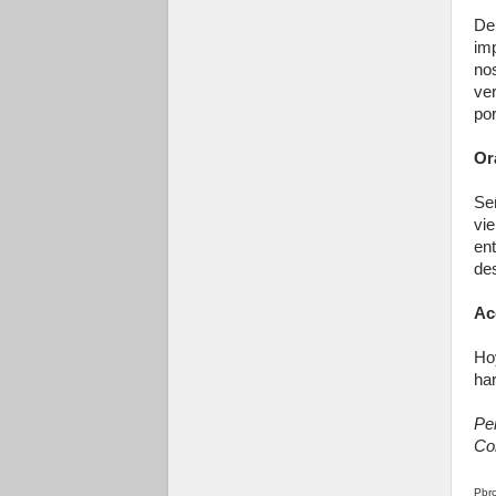
De
im
no
ve
por
Or
Se
vi
en
des
Ac
Ho
har
Per
Co
Pbro