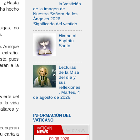
l. ¿Hasta
la Vestición
de la imagen de
 ha hecho
Nuestra Señora de los
Ángeles 2026.
Significado del vestido
pigas, no
.
Himno al
Espíritu
Santo
ar. Aunque
 extraño.
sto, pues
erán a la
Lecturas
de la Misa
del día y
sus
reflexiones
. Martes, 4
vierte del
de agosto de 2026.
a la vida
altares y
INFORMACIÓN DEL
VATICANO
ecogerán
u carta a
09.08.2026