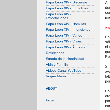
Papa León XIV - Discursos
Al
de
Papa León XIV - Encíclicas
co
Papa León XIV -
mi
Exhortaciones
Papa León XIV - Homilías
Ref
Papa León XIV - Intenciones
Papa León XIV - Varios
En
Papa León XIV - Viajes
só
ni
Papa León XIV - Ángelus
que
Reflexiones
Rei
Sínodo de la sinodalidad
Vida y Familia
Si 
Videos Canal YouTube
av
fa
Virgen María
po
ABOUT
Po
or
Inicio
pa
car