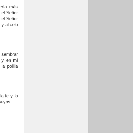
sería más
 el Señor
 el Señor
y al celo
n sembrar
a y en mi
a polilla
.
a fe y lo
suyos.