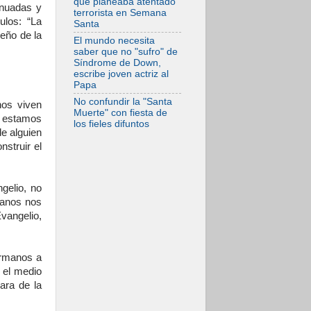
que planeaba atentado
enuadas y
terrorista en Semana
ulos: “La
Santa
eño de la
El mundo necesita
saber que no "sufro" de
Síndrome de Down,
escribe joven actriz al
Papa
No confundir la "Santa
nos viven
Muerte" con fiesta de
o estamos
los fieles difuntos
e alguien
nstruir el
ngelio, no
ianos nos
vangelio,
ermanos a
 el medio
ara de la