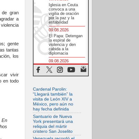
Iglesia en Ceuta
convoca a una
o de gran
vigilia de oración
por la paz y la
agradar a
estabilidad
 violencia
09.08.2026
El Papa: Detengan
la espiral de
os; gente
violencia y den
cabida a la
ras tantas
diplomacia
ción, los
09.08.2026
León XIV: Confiar
en Dios, no
car vivir
desesperarnos en la
oscuridad
o en todo
08.08.2026
Cardenal Parolin:
En Castel Gandolfo,
“Llegará también” la
el tapiz de Raffaello
visita de León XIV a
sobre el sermón de
México, pero aún no
San Pablo
hay fecha definida
08.08.2026
Santuario de Nueva
En Colombia, «la
. En
York presentará una
paz no se compra
reliquia del mártir
chos
con una firma»
cristero San Joselito
08.08.2026
Venezuela recordó el