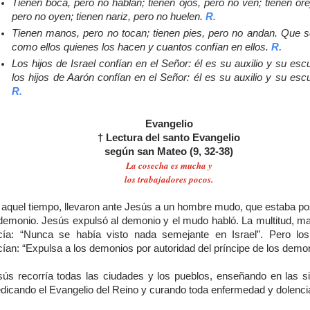
Tienen boca, pero no hablan; tienen ojos, pero no ven; tienen ore
pero no oyen; tienen nariz, pero no huelen.
R.
Tienen manos, pero no tocan; tienen pies, pero no andan. Que 
como ellos quienes los hacen y cuantos confían en ellos.
R.
Los hijos de Israel confían en el Señor: él es su auxilio y su esc
los hijos de Aarón confían en el Señor: él es su auxilio y su esc
R.
Evangelio
† Lectura del santo Evangelio
según san Mateo (9, 32-38)
La cosecha es mucha y
los trabajadores pocos.
 aquel tiempo, llevaron ante Jesús a un hombre mudo, que estaba po
 demonio. Jesús expulsó al demonio y el mudo habló. La multitud, mar
cía: “Nunca se había visto nada semejante en Israel”. Pero los
ían: “Expulsa a los demonios por autoridad del príncipe de los demo
sús recorría todas las ciudades y los pueblos, enseñando en las s
edicando el Evangelio del Reino y curando toda enfermedad y dolenci