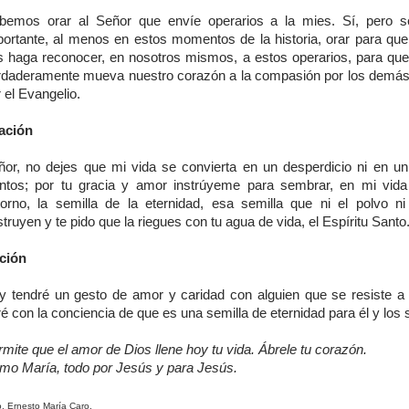
bemos orar al Señor que envíe operarios a la mies. Sí, pero 
portante, al menos en estos momentos de la historia, orar para que
s haga reconocer, en nosotros mismos, a estos operarios, para que
rdaderamente mueva nuestro corazón a la compasión por los demás 
 el Evangelio.
ación
ñor, no dejes que mi vida se convierta en un desperdicio ni en u
entos; por tu gracia y amor instrúyeme para sembrar, en mi vid
torno, la semilla de la eternidad, esa semilla que ni el polvo ni l
truyen y te pido que la riegues con tu agua de vida, el Espíritu Santo
ción
y tendré un gesto de amor y caridad con alguien que se resiste a l
é con la conciencia de que es una semilla de eternidad para él y los 
mite que el amor de Dios llene hoy tu vida. Ábrele tu corazón.
mo María, todo por Jesús y para Jesús.
. Ernesto María Caro.