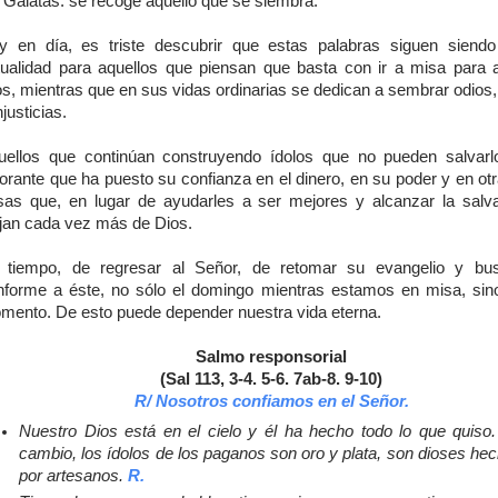
 Gálatas: se recoge aquello que se siembra.
y en día, es triste descubrir que estas palabras siguen siend
tualidad para aquellos que piensan que basta con ir a misa para 
s, mientras que en sus vidas ordinarias se dedican a sembrar odios,
njusticias.
uellos que continúan construyendo ídolos que no pueden salvarl
orante que ha puesto su confianza en el dinero, en su poder y en ot
sas que, en lugar de ayudarles a ser mejores y alcanzar la salva
ejan cada vez más de Dios.
 tiempo, de regresar al Señor, de retomar su evangelio y bus
nforme a éste, no sólo el domingo mientras estamos en misa, sin
mento. De esto puede depender nuestra vida eterna.
Salmo responsorial
(Sal 113, 3-4. 5-6. 7ab-8. 9-10)
R/ Nosotros confiamos en el Señor.
Nuestro Dios está en el cielo y él ha hecho todo lo que quiso
cambio, los ídolos de los paganos son oro y plata, son dioses he
por artesanos.
R.