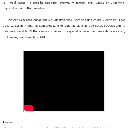
(1) "Meté mano": expresión coloquial, informal y familiar, muy usada en Argentina,
especialmente en Buenos Aires.
(2) «Volviendo a casa encontraréis a vuestros hijos. Hacedles una caricia y decidles: “Esta
es la caricia del Papa”. Encontraréis también algunas lágrimas que secar, decidles alguna
palabra agradable. El Papa está con nosotros especialmente en las horas de la tristeza y
de la amargura» (San Juan XXIII).
Fuente: