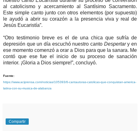
nuestro canto
Eucaristía
durante su proceso de conversión
al catolicismo y acercamiento al Santísimo Sacramento.
Este simple canto junto con otros elementos (por supuesto)
le ayudó a abrir su corazón a la presencia viva y real de
Jesús Eucaristía”.
“Otro testimonio breve es el de una chica que sufría de
depresión que un día escuchó nuestro canto
Despertar
y en
ese momento comenzó a orar a Dios para que la sanara. Me
contó que ese fue el inicio de su proceso de sanación
interior. ¡Gloria a Dios siempre!”, concluyó.
Fuente:
https://www.aciprensa.com/noticias/105393/6-cantautoras-catolicas-que-conquistan-america-
latina-con-su-musica-de-alabanza
Compartir