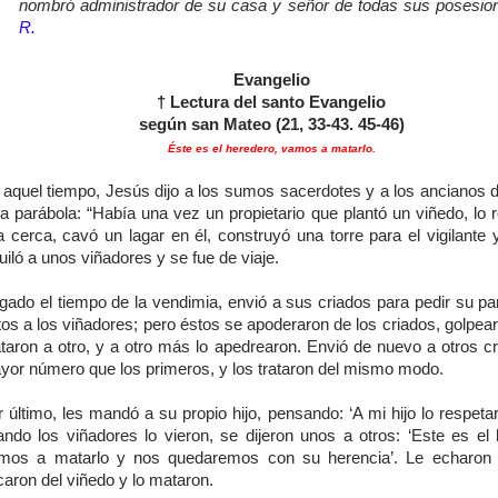
nombró administrador de su casa y señor de todas sus posesio
R.
Evangelio
† Lectura del santo Evangelio
según san Mateo (21, 33-43. 45-46)
Éste es el heredero, vamos a matarlo.
 aquel tiempo, Jesús dijo a los sumos sacerdotes y a los ancianos d
ta parábola: “Había una vez un propietario que plantó un viñedo, lo 
 cerca, cavó un lagar en él, construyó una torre para el vigilante 
uiló a unos viñadores y se fue de viaje.
gado el tiempo de la vendimia, envió a sus criados para pedir su pa
tos a los viñadores; pero éstos se apoderaron de los criados, golpea
taron a otro, y a otro más lo apedrearon. Envió de nuevo a otros cr
yor número que los primeros, y los trataron del mismo modo.
 último, les mandó a su propio hijo, pensando: ‘A mi hijo lo respeta
ando los viñadores lo vieron, se dijeron unos a otros: ‘Este es el 
mos a matarlo y nos quedaremos con su herencia’. Le echaron 
aron del viñedo y lo mataron.