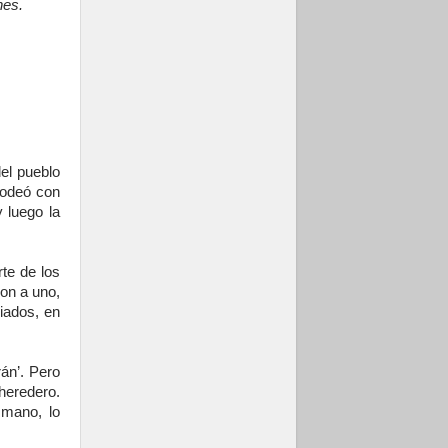
nes.
frente al drama
migratorio
el pueblo
rodeó con
y luego la
rte de los
ron a uno,
iados, en
rán’. Pero
heredero.
mano, lo