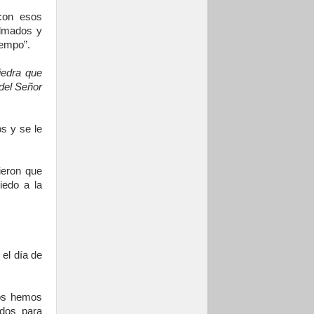
con esos
almados y
iempo”.
iedra que
 del Señor
s y se le
ieron que
iedo a la
el día de
os hemos
ados para