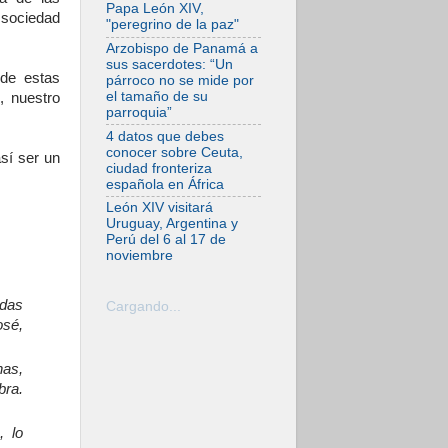
tensiones y ataques
Papa León XIV,
 sociedad
en el sur del país
"peregrino de la paz"
06.08.2026
Arzobispo de Panamá a
Hiroshima y
sus sacerdotes: “Un
Nagasaki, 81 años
de estas
párroco no se mide por
después.
el tamaño de su
, nuestro
Comienzan "Diez
parroquia”
Días Oración por la
Paz"
4 datos que debes
conocer sobre Ceuta,
06.08.2026
sí ser un
ciudad fronteriza
Pizzaballa en Asís:
española en África
los cristianos
quieren paz
León XIV visitará
Uruguay, Argentina y
06.08.2026
Perú del 6 al 17 de
Sturla: La visita de
noviembre
León XIV será una
buena noticia para
todo el Uruguay
odas
Cargando...
06.08.2026
osé,
León XIV: La
revolución del
Evangelio derriba
nas,
los muros que
bra.
separan
06.08.2026
, lo
La Iglesia en Ceuta:
caridad y esperanza