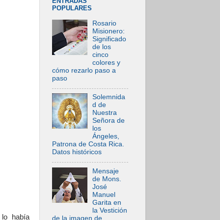
ENTRADAS
POPULARES
Rosario
Misionero:
Significado
de los
cinco
colores y
cómo rezarlo paso a
paso
Solemnida
d de
Nuestra
Señora de
los
Ángeles,
Patrona de Costa Rica.
Datos históricos
Mensaje
de Mons.
José
Manuel
Garita en
la Vestición
lo había
de la imagen de