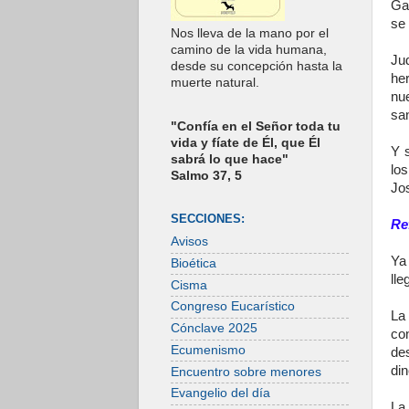
Ga
se 
Nos lleva de la mano por el
camino de la vida humana,
Ju
desde su concepción hasta la
he
muerte natural.
nu
sa
"Confía en el Señor toda tu
vida y fíate de Él, que Él
Y 
sabrá lo que hace"
lo
Salmo 37, 5
Jos
SECCIONES:
Re
Avisos
Ya
Bioética
lle
Cisma
Congreso Eucarístico
La
Cónclave 2025
co
Ecumenismo
de
din
Encuentro sobre menores
Evangelio del día
La