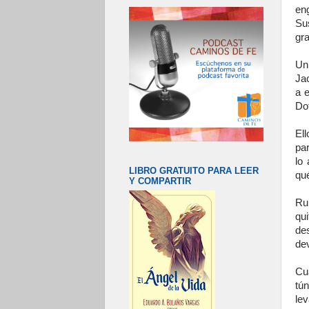
en
Su
gra
Un
Ja
a 
Do
El
pa
lo
LIBRO GRATUITO PARA LEER
qué
Y COMPARTIR
Ru
qui
de
dev
Cu
tú
lev