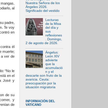
Nuestra Señora de los
s mangas.
Ángeles 2026.
iarlo, al
Significado del vestido
Lecturas
su padre,
de la Misa
m. Te voy
del día y
sus
contró en
reflexiones
. Domingo,
2 de agosto de 2026.
contra él
e muerte;
Ángelus:
León XIV
 a ver de
advierte
que la
acumulació
o: “No le
n y el
descarte son fruto de la
está en el
avaricia. Ceuta:
a José y
preocupación por la
situación migratoria
ron de su
comer, y
INFORMACIÓN DEL
 venían de
VATICANO