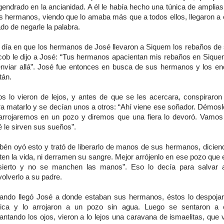
gendrado en la ancianidad. A él le había hecho una túnica de amplia
s hermanos, viendo que lo amaba más que a todos ellos, llegaron a od
do de negarle la palabra.
 día en que los hermanos de José llevaron a Siquem los rebaños de 
cob le dijo a José: “Tus hermanos apacientan mis rebaños en Sique
enviar allá”. José fue entonces en busca de sus hermanos y los en
tán.
los lo vieron de lejos, y antes de que se les acercara, conspiraron 
ra matarlo y se decían unos a otros: “Ahí viene ese soñador. Démosl
 arrojaremos en un pozo y diremos que una fiera lo devoró. Vamos
 le sirven sus sueños”.
bén oyó esto y trató de liberarlo de manos de sus hermanos, diciend
ten la vida, ni derramen su sangre. Mejor arrójenlo en ese pozo que 
sierto y no se manchen las manos”. Eso lo decía para salvar 
olverlo a su padre.
ando llegó José a donde estaban sus hermanos, éstos lo despoja
nica y lo arrojaron a un pozo sin agua. Luego se sentaron a 
antando los ojos, vieron a lo lejos una caravana de ismaelitas, que