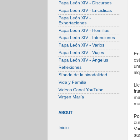
Papa León XIV - Discursos
Papa León XIV - Encíclicas
Papa León XIV -
Exhortaciones
Papa León XIV - Homilías
Papa León XIV - Intenciones
Papa León XIV - Varios
Papa León XIV - Viajes
En
es
Papa León XIV - Ángelus
una
Reflexiones
alq
Sínodo de la sinodalidad
Vida y Familia
Lle
Videos Canal YouTube
fru
Virgen María
ma
ma
ABOUT
Por
cu
Inicio
Va
sac