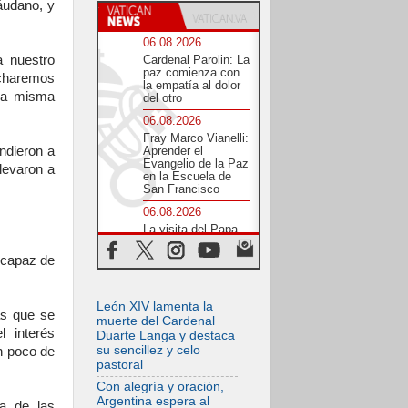
áudano, y
06.08.2026
 nuestro
Cardenal Parolin: La
paz comienza con
ncharemos
la empatía al dolor
ra misma
del otro
06.08.2026
Fray Marco Vianelli:
ndieron a
Aprender el
Evangelio de la Paz
levaron a
en la Escuela de
San Francisco
06.08.2026
La visita del Papa
León XIV a Asís en
un minuto
 capaz de
06.08.2026
El agradecimiento
León XIV lamenta la
de los jóvenes al
as que se
Papa: «Hoy nos
muerte del Cardenal
l interés
sentimos Iglesia»
Duarte Langa y destaca
su sencillez y celo
n poco de
06.08.2026
pastoral
Líbano: Reanudan
los coloquios en
Con alegría y oración,
Roma en medio de
Argentina espera al
a de las