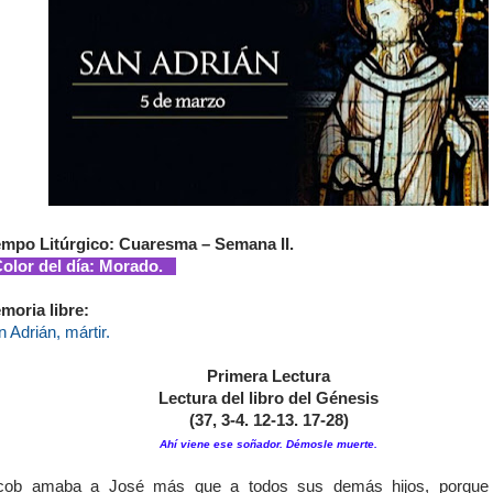
empo Litúrgico: Cuaresma – Semana II.
lor del día: Morado.
moria libre:
 Adrián, mártir.
Primera Lectura
Lectura del libro del Génesis
(37, 3-4. 12-13. 17-28)
Ahí viene ese soñador. Démosle muerte.
cob amaba a José más que a todos sus demás hijos, porque 