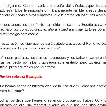
ora díganme: Cuando vuelva el dueño del viñedo, ¿qué hará 
ñadores?” Ellos le respondieron: “Dará muerte terrible a esos des
endará el viñedo a otros viñadores, que le entreguen los frutos a su t
tonces Jesús les dijo: “¿No han leído nunca en la Escritura:
La p
echaron los constructores, es ahora la piedra angular. Esto es obra
s un prodigio admirable?
r esta razón les digo que les será quitado a ustedes el Reino de Dio
á a un pueblo que produzca sus frutos”.
 oír estas palabras, los sumos sacerdotes y los fariseos comprend
sús las decía por ellos y quisieron aprehenderlo, pero tuvieron m
titud, pues era tenido por un profeta.
flexión sobre el Evangelio
ué hemos hecho de nuestra vida, de la viña que el Señor nos confió 
estro bautismo?
odríamos decir que hemos o estamos produciendo frutos? O, ¿n
oderado de ella, sin respetar a aquellos que nos han sido envi