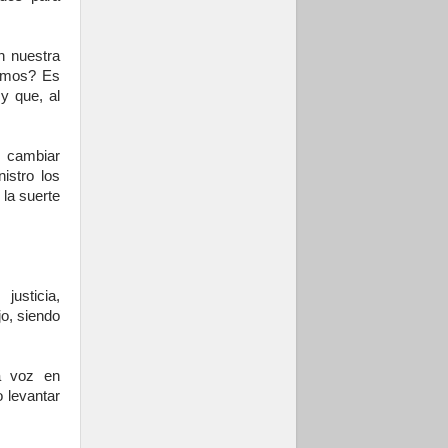
n nuestra
eemos? Es
y que, al
 cambiar
istro los
la suerte
usticia,
jo, siendo
a voz en
o levantar