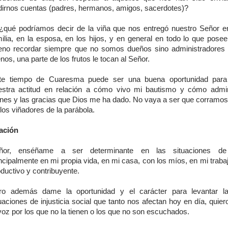
dirnos cuentas (padres, hermanos, amigos, sacerdotes)?
 ¿qué podríamos decir de la viña que nos entregó nuestro Señor e
milia, en la esposa, en los hijos, y en general en todo lo que pos
eno recordar siempre que no somos dueños sino administradores 
os, una parte de los frutos le tocan al Señor.
te tiempo de Cuaresma puede ser una buena oportunidad para
estra actitud en relación a cómo vivo mi bautismo y cómo admin
enes y las gracias que Dios me ha dado. No vaya a ser que corramos 
los viñadores de la parábola.
ación
ñor, enséñame a ser determinante en las situaciones de j
ncipalmente en mi propia vida, en mi casa, con los míos, en mi traba
ductivo y contribuyente.
ro además dame la oportunidad y el carácter para levantar l
uaciones de injusticia social que tanto nos afectan hoy en día, quier
voz por los que no la tienen o los que no son escuchados.