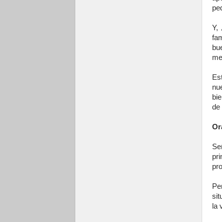
pe
Y,
fa
bu
men
Es
nu
bi
de 
Or
Se
pri
pro
Pe
sit
la 