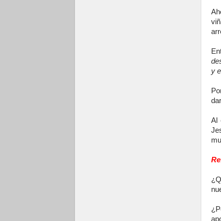
Ah
vi
arr
En
des
y e
Po
dar
Al
Je
mul
Re
¿Q
nu
¿P
ap