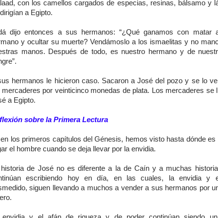
laad, con los camellos cargados de especias, resinas, bálsamo y l
dirigían a Egipto.
dá dijo entonces a sus hermanos: “¿Qué ganamos con matar a
rmano y ocultar su muerte? Vendámoslo a los ismaelitas y no ma
estras manos. Después de todo, es nuestro hermano y de nuest
ngre”.
sus hermanos le hicieron caso. Sacaron a José del pozo y se lo ve
s mercaderes por veinticinco monedas de plata. Los mercaderes se l
é a Egipto.
flexión sobre la Primera Lectura
 en los primeros capítulos del Génesis, hemos visto hasta dónde es
gar el hombre cuando se deja llevar por la envidia.
 historia de José no es diferente a la de Caín y a muchas histori
ntinúan escribiendo hoy en día, en las cuales, la envidia y e
smedido, siguen llevando a muchos a vender a sus hermanos por u
ero.
 envidia y el afán de riqueza y de poder continúan siendo un