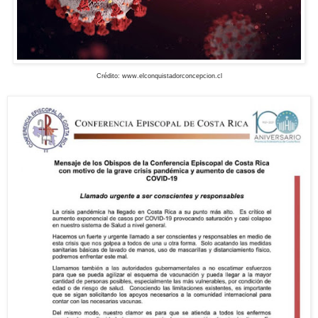
Crédito: www.elconquistadorconcepcion.cl