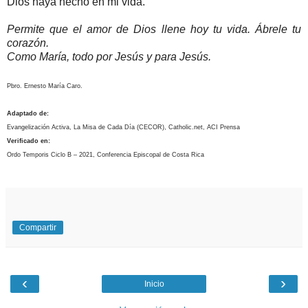
Dios haya hecho en mi vida.
Permite que el amor de Dios llene hoy tu vida. Ábrele tu
corazón.
Como María, todo por Jesús y para Jesús.
Pbro. Ernesto María Caro.
Adaptado de:
Evangelización Activa, La Misa de Cada Día (CECOR), Catholic.net, ACI Prensa
Verificado en:
Ordo Temporis Ciclo B – 2021, Conferencia Episcopal de Costa Rica
Compartir
‹
›
Inicio