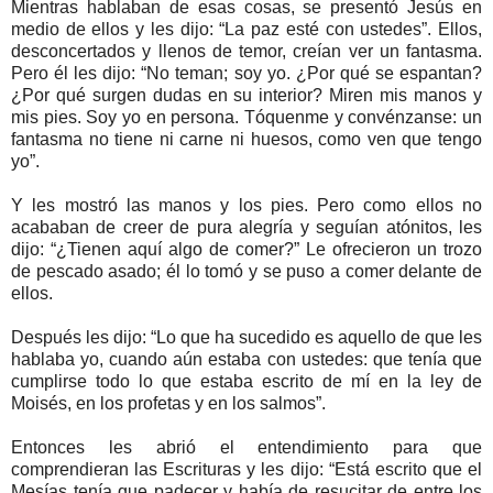
Mientras hablaban de esas cosas, se presentó Jesús en
medio de ellos y les dijo: “La paz esté con ustedes”. Ellos,
desconcertados y llenos de temor, creían ver un fantasma.
Pero él les dijo: “No teman; soy yo. ¿Por qué se espantan?
¿Por qué surgen dudas en su interior? Miren mis manos y
mis pies. Soy yo en persona. Tóquenme y convénzanse: un
fantasma no tiene ni carne ni huesos, como ven que tengo
yo”.
Y les mostró las manos y los pies. Pero como ellos no
acababan de creer de pura alegría y seguían atónitos, les
dijo: “¿Tienen aquí algo de comer?” Le ofrecieron un trozo
de pescado asado; él lo tomó y se puso a comer delante de
ellos.
Después les dijo: “Lo que ha sucedido es aquello de que les
hablaba yo, cuando aún estaba con ustedes: que tenía que
cumplirse todo lo que estaba escrito de mí en la ley de
Moisés, en los profetas y en los salmos”.
Entonces les abrió el entendimiento para que
comprendieran las Escrituras y les dijo: “Está escrito que el
Mesías tenía que padecer y había de resucitar de entre los