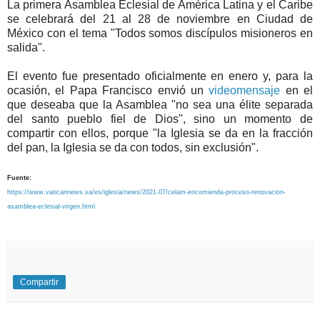
La primera Asamblea Eclesial de América Latina y el Caribe
se celebrará del 21 al 28 de noviembre en Ciudad de
México con el tema "Todos somos discípulos misioneros en
salida".
El evento fue presentado oficialmente en enero y, para la
ocasión, el Papa Francisco envió un
videomensaje
en el
que deseaba que la Asamblea "no sea una élite separada
del santo pueblo fiel de Dios", sino un momento de
compartir con ellos, porque "la Iglesia se da en la fracción
del pan, la Iglesia se da con todos, sin exclusión".
Fuente:
https://www.vaticannews.va/es/iglesia/news/2021-07/celam-encomienda-proceso-renovacion-
asamblea-eclesial-virgen.html
Compartir