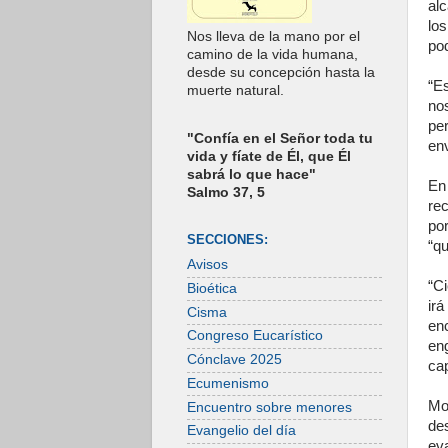
al
lo
Nos lleva de la mano por el
po
camino de la vida humana,
desde su concepción hasta la
“E
muerte natural.
no
pe
"Confía en el Señor toda tu
env
vida y fíate de Él, que Él
sabrá lo que hace"
En
Salmo 37, 5
rec
po
SECCIONES:
“qu
Avisos
“C
Bioética
ir
Cisma
en
Congreso Eucarístico
en
Cónclave 2025
cap
Ecumenismo
Mo
Encuentro sobre menores
de
Evangelio del día
ev