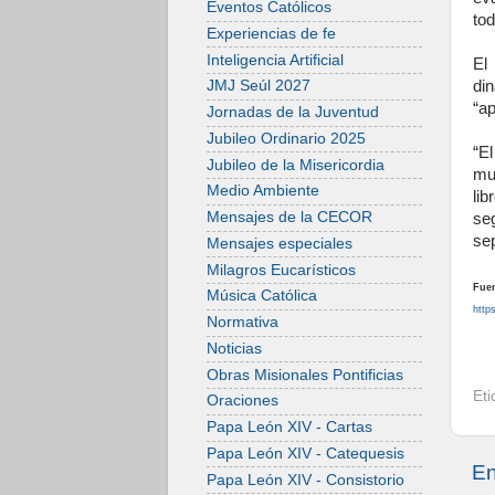
Eventos Católicos
tod
Experiencias de fe
Inteligencia Artificial
El
di
JMJ Seúl 2027
“a
Jornadas de la Juventud
Jubileo Ordinario 2025
“E
Jubileo de la Misericordia
mu
Medio Ambiente
lib
Mensajes de la CECOR
se
se
Mensajes especiales
Milagros Eucarísticos
Fuen
Música Católica
http
Normativa
Noticias
Obras Misionales Pontificias
Et
Oraciones
Papa León XIV - Cartas
Papa León XIV - Catequesis
En
Papa León XIV - Consistorio