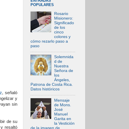
ENTRADAS
POPULARES
Rosario
Misionero:
Significado
de los
cinco
colores y
cómo rezarlo paso a
paso
Solemnida
d de
Nuestra
Señora de
los
Ángeles,
Patrona de Costa Rica.
Datos históricos
z
, señaló
gelizar y
Mensaje
vayan sin
de Mons.
José
Manuel
Garita en
ibir de su
la Vestición
y resaltó
de la imagen de