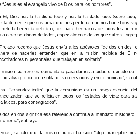
 “Jesús es el evangelio vivo de Dios para los hombres”.
n Él, Dios nos lo ha dicho todo y nos lo ha dado todo. Sobre todo,
nstantemente que nos ama, que nos perdona, que nos hace hijos su
omete la herencia del cielo, nos hace hermanos de todos los homb
ía a ser solidarios de todos, especialmente de los que sufren”, agreg
 Prelado recordó que Jesús envía a los apóstoles “de dos en dos”
nera de hacerles entender “que en la misión recibida de Él 
ncotiradores ni personajes que trabajan en solitario”.
a misión siempre es comunitaria para darnos a todos el sentido de Ig
 iniciativa propia ni en solitario, sino enviados y en comunidad”, señal
ns. Fernández indicó que la comunidad es un “rasgo esencial del 
angelizador” que se refleja en todos los “estados de vida: para sa
a laicos, para consagrados”.
 dos en dos significa esa referencia continua al mandato misionero, 
unitario”, subrayó.
emás, señaló que la misión nunca ha sido “algo manejable ni 