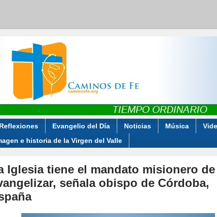
Reflexiones
Evangelio del Día
Noticias
Música
Vid
magen e historia de la Virgen del Valle
a Iglesia tiene el mandato misionero de
vangelizar, señala obispo de Córdoba,
spaña