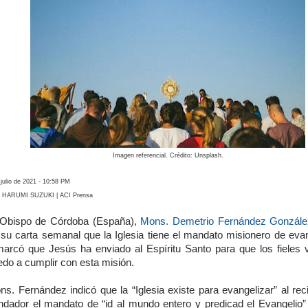
Imagen referencial. Crédito: Unsplash.
 julio de 2021 - 10:58 PM
 HARUMI SUZUKI | ACI Prensa
 Obispo de Córdoba (España),
Mons. Demetrio Fernández Gonzále
 su carta semanal que la Iglesia tiene el mandato misionero de evan
marcó que Jesús ha enviado al Espíritu Santo para que los fieles 
edo a cumplir con esta misión.
s. Fernández indicó que la “Iglesia existe para evangelizar” al rec
ndador el mandato de “id al mundo entero y predicad el Evangelio” 