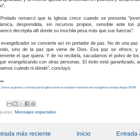
o”.
 Prelado remarcó que la Iglesia crece cuando se presenta “joven
námica, desprendida, sin recursos propios, sensible ante los 
parece decrépita allí donde su mochila pesa más que sus fuerzas”.
l evangelizador se convierte así en portador de paz. No de una paz 
ndo, sino de la paz que viene de Dios. Esa paz se ofrece, y 
remente el que quiera. Y de no recibirla, sacudamos el polvo de los
guir evangelizando con otras personas. El éxito está garantizado, 
pamos cuándo ni dónde”, concluyó.
te:
s://www.aciprensa.com/noticias/la-iglesia-tiene-el-mandato-misionero-de-evangelizar-senala-obispo-34708
iquetas:
Mensajes especiales
trada más reciente
Inicio
Entrada 