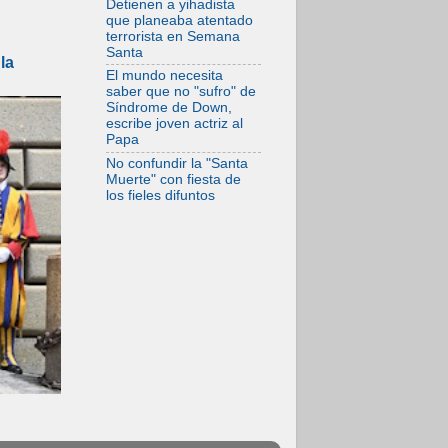
Detienen a yihadista
07.08.2026
que planeaba atentado
Programa oficial del
terrorista en Semana
Viaje Apostólico del
Santa
Papa León XIV a
la
Francia
El mundo necesita
saber que no "sufro" de
Síndrome de Down,
escribe joven actriz al
Papa
No confundir la "Santa
Muerte" con fiesta de
los fieles difuntos