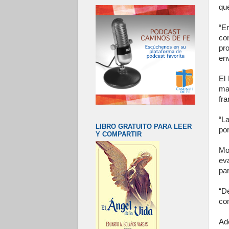
que
“E
co
pr
env
El
ma
fra
“L
LIBRO GRATUITO PARA LEER
por
Y COMPARTIR
Mo
ev
par
“De
com
Ad