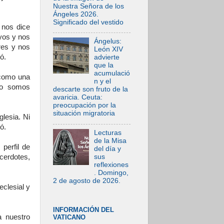
Nuestra Señora de los
Ángeles 2026.
Significado del vestido
 nos dice
yos y nos
Ángelus:
res y nos
León XIV
ó.
advierte
que la
acumulació
 como una
n y el
no somos
descarte son fruto de la
avaricia. Ceuta:
preocupación por la
situación migratoria
lesia. Ni
ó.
Lecturas
de la Misa
perfil de
del día y
sus
cerdotes,
reflexiones
. Domingo,
2 de agosto de 2026.
eclesial y
INFORMACIÓN DEL
a nuestro
VATICANO