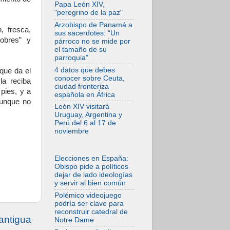
desfigura el mundo,
Papa León XIV,
solo la revelación
"peregrino de la paz"
de Dios lo
transfigura
Arzobispo de Panamá a
, fresca,
sus sacerdotes: “Un
07.08.2026
pobres” y
párroco no se mide por
Presentada la
el tamaño de su
Trienal de Arte de
parroquia”
las Universidades
Católicas:
4 datos que debes
que da el
«Exercises in
conocer sobre Ceuta,
la reciba
Empathy»
ciudad fronteriza
 pies, y a
española en África
07.08.2026
aunque no
Fortunatus
León XIV visitará
Nwachukwu: la
Uruguay, Argentina y
comunicación como
Perú del 6 al 17 de
misión al servicio
noviembre
del Evangelio
07.08.2026
SIGNIS 2026, dar
Elecciones en España:
voz a las religiosas
Obispo pide a políticos
en el espacio
dejar de lado ideologías
público
y servir al bien común
07.08.2026
Polémico videojuego
Lanzan un proyecto
podría ser clave para
de empoderamiento
reconstruir catedral de
digital para mujeres
antigua
Notre Dame
líderes en África