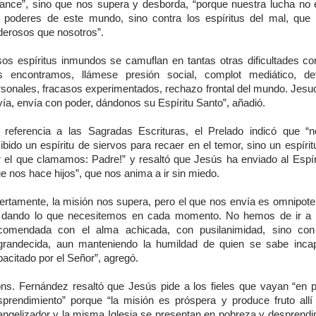
cance”, sino que nos supera y desborda, “porque nuestra lucha no 
s poderes de este mundo, sino contra los espíritus del mal, qu
derosos que nosotros”.
sos espíritus inmundos se camuflan en tantas otras dificultades co
s encontramos, llámese presión social, complot mediático, def
rsonales, fracasos experimentados, rechazo frontal del mundo. Jesuc
ía, envía con poder, dándonos su Espíritu Santo”, añadió.
 referencia a las Sagradas Escrituras, el Prelado indicó que 
ibido un espíritu de siervos para recaer en el temor, sino un espírit
r el que clamamos: Padre!” y resaltó que Jesús ha enviado al Espír
e nos hace hijos”, que nos anima a ir sin miedo.
iertamente, la misión nos supera, pero el que nos envía es omnipote
á dando lo que necesitemos en cada momento. No hemos de ir a 
comendada con el alma achicada, con pusilanimidad, sino con
grandecida, aun manteniendo la humildad de quien se sabe inca
acitado por el Señor”, agregó.
ns. Fernández resaltó que Jesús pide a los fieles que vayan “en 
sprendimiento” porque “la misión es próspera y produce fruto allí
angelizador y la misma Iglesia se presentan en pobreza y desprendi