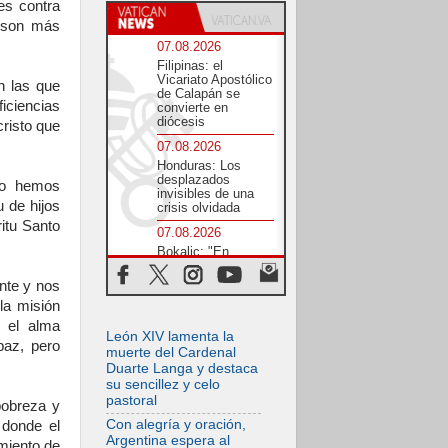
es contra
e son más
07.08.2026
Filipinas: el
Vicariato Apostólico
n las que
de Calapán se
iciencias
convierte en
diócesis
risto que
07.08.2026
Honduras: Los
desplazados
“no hemos
invisibles de una
u de hijos
crisis olvidada
itu Santo
07.08.2026
Bokalic: "En
Argentina el Papa
León señalará el
nte y nos
compromiso del
la misión
cristiano"
 el alma
07.08.2026
León XIV lamenta la
paz, pero
La matanza de
muerte del Cardenal
niños en Gaza no
Duarte Langa y destaca
cesa: 300 muertos
su sencillez y celo
en 300 días
pastoral
pobreza y
07.08.2026
Con alegría y oración,
 donde el
Tagle: La guerra
Argentina espera al
miento de