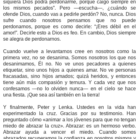
siquiera Dios podrá perdonarme, porque caigo siempre en
los mismos pecados”. Pero —escucha—, ¿cuándo se
ofende Dios, cuando vas a pedirle perdón? No, nunca. Dios
sufre cuando nosotros pensamos que no puede
perdonarnos, porque es como decirle: “¡Eres débil en el
amor!”. Decirle esto a Dios es feo. En cambio, Dios siempre
se alegra de perdonarnos.
Cuando vuelve a levantarnos cree en nosotros como la
primera vez, no se desanima. Somos nosotros los que nos
desanimamos, Él no. No ve unos pecadores a quienes
etiquetar, sino unos hijos a quienes amar. No ve personas
fracasadas, sino hijos amados; quizá heridos, y entonces
tiene aún más compasión y ternura. Y cada vez que nos
confesamos —no lo olviden nunca— en el cielo se hace
una fiesta. ¡Que sea así también en la tierra!
Y finalmente, Peter y Lenka. Ustedes en la vida han
experimentado la cruz. Gracias por su testimonio. Han
preguntado cómo «animar a los jóvenes para que no tengan
miedo de abrazar la cruz». Abrazar: es un hermoso verbo.
Abrazar ayuda a vencer el miedo. Cuando somos
abrazados recuperamos la confianza en nosotros mismos y