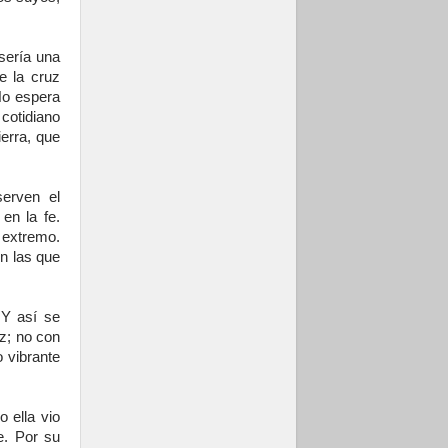
sería una
de la cruz
No espera
 cotidiano
erra, que
erven el
en la fe.
 extremo.
on las que
 Y así se
uz; no con
o vibrante
 ella vio
e. Por su