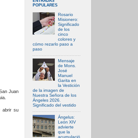
ENTRADAS
POPULARES
Rosario
Misionero:
Significado
de los
cinco
colores y
cómo rezarlo paso a
paso
Mensaje
de Mons.
José
Manuel
Garita en
la Vestición
de la imagen de
 San Juan
Nuestra Señora de los
ia.
Ángeles 2026.
Significado del vestido
 abrir su
Ángelus:
León XIV
advierte
que la
acumulació