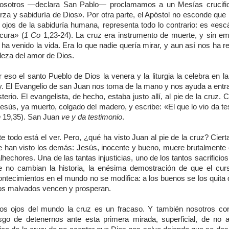
osotros —declara San Pablo— proclamamos a un Mesías crucific
rza y sabiduría de Dios». Por otra parte, el Apóstol no esconde que 
s ojos de la sabiduría humana, representa todo lo contrario: es «esc
cura» (
1 Co
1,23-24). La cruz era instrumento de muerte, y sin e
í ha venido la vida. Era lo que nadie quería mirar, y aun así nos ha r
leza del amor de Dios.
 eso el santo Pueblo de Dios la venera y la liturgia la celebra en la
y. El Evangelio de san Juan nos toma de la mano y nos ayuda a entra
terio. El evangelista, de hecho, estaba justo allí, al pie de la cruz.
esús, ya muerto, colgado del madero, y escribe: «El que lo vio da t
n
19,35). San Juan
ve y da testimonio
.
e todo está el ver. Pero, ¿qué ha visto Juan al pie de la cruz? Cier
e han visto los demás: Jesús, inocente y bueno, muere brutalmente 
hechores. Una de las tantas injusticias, uno de los tantos sacrificio
e no cambian la historia, la enésima demostración de que el cur
ontecimientos en el mundo no se modifica: a los buenos se los quita 
los malvados vencen y prosperan.
los ojos del mundo la cruz es un fracaso. Y también nosotros co
esgo de detenernos ante esta primera mirada, superficial, de no a