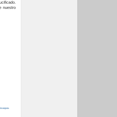
ucificado.
e nuestro
lovaquia-