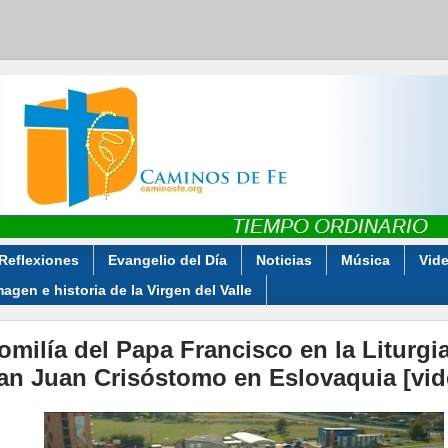
Reflexiones
Evangelio del Día
Noticias
Música
Vid
magen e historia de la Virgen del Valle
omilía del Papa Francisco en la Liturgi
an Juan Crisóstomo en Eslovaquia [vid