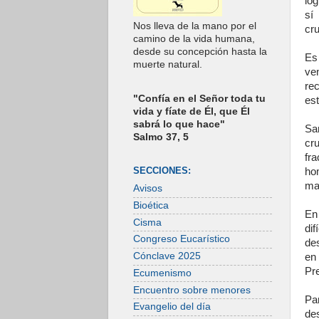
ló
sí
Nos lleva de la mano por el
cru
camino de la vida humana,
desde su concepción hasta la
Es
muerte natural.
ven
re
"Confía en el Señor toda tu
est
vida y fíate de Él, que Él
sabrá lo que hace"
Sa
Salmo 37, 5
cru
fr
SECCIONES:
ho
ma
Avisos
Bioética
En
Cisma
di
Congreso Eucarístico
des
Cónclave 2025
en
Pre
Ecumenismo
Encuentro sobre menores
Pa
Evangelio del día
de