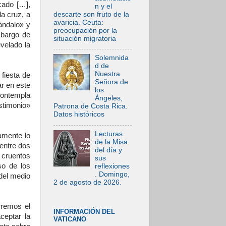
ado […],
n y el
descarte son fruto de la
la cruz, a
avaricia. Ceuta:
ándalo» y
preocupación por la
mbargo de
situación migratoria
evelado la
Solemnida
d de
Nuestra
 fiesta de
Señora de
r en este
los
 Contempla
Ángeles,
estimonio»
Patrona de Costa Rica.
Datos históricos
Lecturas
tamente lo
de la Misa
entre dos
del día y
s cruentos
sus
so de los
reflexiones
. Domingo,
del medio
2 de agosto de 2026.
rremos el
INFORMACIÓN DEL
ceptar la
VATICANO