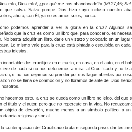
Dios mío, Dios mío!, ¿por qué me has abandonado?» (
Mt
27,46;
Sal
ito que salva. Salva porque Dios hizo suyo incluso nuestro ab
sotros, ahora, con Él, ya no estamos solos, nunca.
ómo podemos aprender a ver la gloria en la cruz? Algunos sa
señado que la cruz es como un libro que, para conocerlo, es necesari
r. No basta adquirir un libro, darle un vistazo y colocarlo en un lugar 
 casa. Lo mismo vale para la cruz: está pintada o esculpida en cada 
stras iglesias.
 incontables los crucifijos: en el cuello, en casa, en el auto, en el bols
 sirve de nada si no nos detenemos a mirar al Crucificado y no le a
azón, si no nos dejamos sorprender por sus llagas abiertas por nosot
razón no se llena de conmoción y no lloramos delante del Dios herid
 nosotros.
 no hacemos esto, la cruz se queda como un libro no leído, del que 
n el título y el autor, pero que no repercute en la vida. No reduzcam
un objeto de devoción, mucho menos a un símbolo político, a un
ortancia religiosa y social.
la contemplación del Crucificado brota el segundo paso: dar testimo