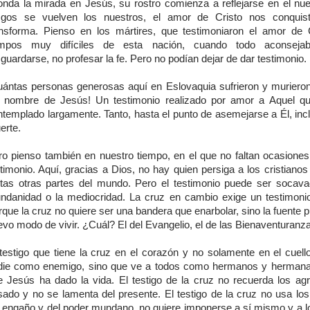
onda la mirada en Jesús, su rostro comienza a reflejarse en el nue
sgos se vuelven los nuestros, el amor de Cristo nos conquis
ansforma. Pienso en los mártires, que testimoniaron el amor de 
empos muy difíciles de esta nación, cuando todo aconsejaba
guardarse, no profesar la fe. Pero no podían dejar de dar testimonio.
uántas personas generosas aquí en Eslovaquia sufrieron y muriero
l nombre de Jesús! Un testimonio realizado por amor a Aquel q
ntemplado largamente. Tanto, hasta el punto de asemejarse a Él, incl
erte.
ro pienso también en nuestro tiempo, en el que no faltan ocasiones
stimonio. Aquí, gracias a Dios, no hay quien persiga a los cristiano
ntas otras partes del mundo. Pero el testimonio puede ser socava
ndanidad o la mediocridad. La cruz en cambio exige un testimonio
que la cruz no quiere ser una bandera que enarbolar, sino la fuente 
vo modo de vivir. ¿Cuál? El del Evangelio, el de las Bienaventuranz
 testigo que tiene la cruz en el corazón y no solamente en el cuell
die como enemigo, sino que ve a todos como hermanos y hermana
e Jesús ha dado la vida. El testigo de la cruz no recuerda los agr
sado y no se lamenta del presente. El testigo de la cruz no usa lo
l engaño y del poder mundano, no quiere imponerse a sí mismo y a l