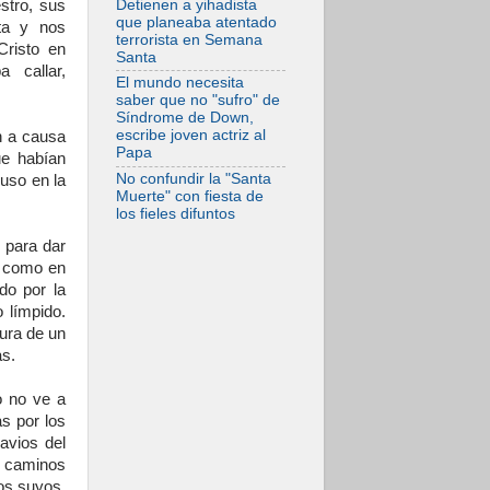
Detienen a yihadista
stro, sus
del Evangelio
que planeaba atentado
ta y nos
terrorista en Semana
07.08.2026
Cristo en
Santa
SIGNIS 2026, dar
 callar,
voz a las religiosas
El mundo necesita
en el espacio
saber que no "sufro" de
público
Síndrome de Down,
escribe joven actriz al
n a causa
Papa
ue habían
No confundir la "Santa
uso en la
Muerte" con fiesta de
los fieles difuntos
 para dar
s como en
do por la
 límpido.
pura de un
as.
o no ve a
s por los
avios del
s caminos
os suyos,