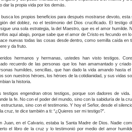
o dar la propia vida por los demás.
 busca los propios beneficios para después mostrarse devoto, esta 
igión del doblez, no el testimonio del Dios crucificado. El testigo 
rsigue una sola estrategia, la del Maestro, que es el amor humilde. 
unfos aquí abajo, porque sabe que el amor de Cristo es fecundo en lo
hace nuevas todas las cosas desde dentro, como semilla caída en ti
re y da fruto.
eridos hermanos y hermanas, ustedes han visto testigos. Cons
ado recuerdo de las personas que los han amamantado y criado 
rsonas humildes, sencillas, que han dado la vida amando hasta el
os son nuestros héroes, los héroes de la cotidianidad, y sus vidas s
bian la historia.
s testigos engendran otros testigos, porque son dadores de vida.
unde la fe. No con el poder del mundo, sino con la sabiduría de la cr
 estructuras, sino con el testimonio. Y hoy el Señor, desde el silenci
la cruz, te dice también a ti: “¿Quieres ser mi testigo?”.
n Juan, en el Calvario, estaba la Santa Madre de Dios. Nadie como
ierto el libro de la cruz y lo testimonió por medio del amor humild