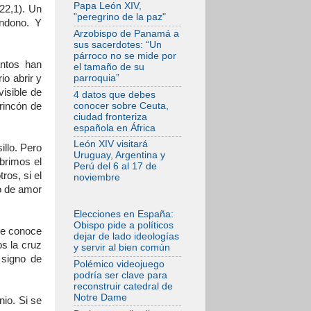
Bokalic: "En
Papa León XIV,
22,1). Un
Argentina el Papa
"peregrino de la paz"
León señalará el
andono. Y
compromiso del
Arzobispo de Panamá a
cristiano"
sus sacerdotes: “Un
párroco no se mide por
07.08.2026
ntos han
el tamaño de su
La matanza de
parroquia”
o abrir y
niños en Gaza no
cesa: 300 muertos
visible de
4 datos que debes
en 300 días
conocer sobre Ceuta,
rincón de
ciudad fronteriza
07.08.2026
española en África
Tagle: La guerra
desfigura el mundo,
León XIV visitará
illo. Pero
solo la revelación
Uruguay, Argentina y
de Dios lo
brimos el
Perú del 6 al 17 de
transfigura
ros, si el
noviembre
07.08.2026
o de amor
Presentada la
Trienal de Arte de
Elecciones en España:
las Universidades
Obispo pide a políticos
Católicas:
se conoce
dejar de lado ideologías
«Exercises in
os la cruz
y servir al bien común
Empathy»
 signo de
Polémico videojuego
07.08.2026
podría ser clave para
Fortunatus
reconstruir catedral de
Nwachukwu: la
Notre Dame
comunicación como
nio. Si se
misión al servicio