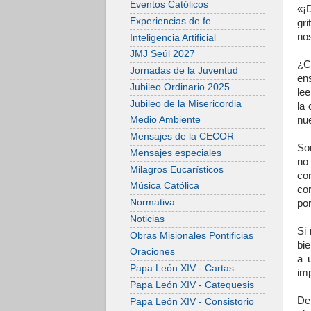
Eventos Católicos
«¡
Experiencias de fe
gr
no
Inteligencia Artificial
JMJ Seúl 2027
¿C
Jornadas de la Juventud
en
Jubileo Ordinario 2025
lee
Jubileo de la Misericordia
la
nue
Medio Ambiente
Mensajes de la CECOR
Son
Mensajes especiales
no
Milagros Eucarísticos
cor
Música Católica
co
Normativa
por
Noticias
Si
Obras Misionales Pontificias
bie
Oraciones
a 
Papa León XIV - Cartas
imp
Papa León XIV - Catequesis
De 
Papa León XIV - Consistorio