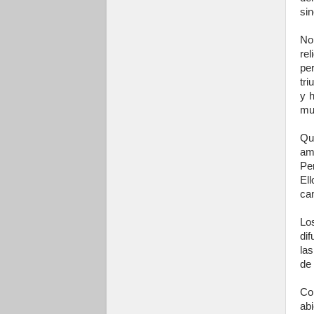
sin
No
rel
pe
tri
y 
mue
Qu
am
Pe
Ell
cam
Lo
dif
las
de 
Co
ab