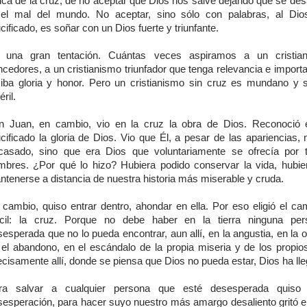
gica de la cruz; de no aceptar que Dios nos salve dejando que se des
 el mal del mundo. No aceptar, sino sólo con palabras, al Dio
cificado, es soñar con un Dios fuerte y triunfante.
 una gran tentación. Cuántas veces aspiramos a un cristia
cedores, a un cristianismo triunfador que tenga relevancia e import
ciba gloria y honor. Pero un cristianismo sin cruz es mundano y 
éril.
n Juan, en cambio, vio en la cruz la obra de Dios. Reconoció 
cificado la gloria de Dios. Vio que Él, a pesar de las apariencias,
acasado, sino que era Dios que voluntariamente se ofrecía por 
mbres. ¿Por qué lo hizo? Hubiera podido conservar la vida, hubie
ntenerse a distancia de nuestra historia más miserable y cruda.
 cambio, quiso entrar dentro, ahondar en ella. Por eso eligió el c
fícil: la cruz. Porque no debe haber en la tierra ninguna pe
esperada que no lo pueda encontrar, aun allí, en la angustia, en la 
 el abandono, en el escándalo de la propia miseria y de los propios
cisamente allí, donde se piensa que Dios no pueda estar, Dios ha ll
ra salvar a cualquier persona que esté desesperada quiso 
sesperación, para hacer suyo nuestro más amargo desaliento gritó en