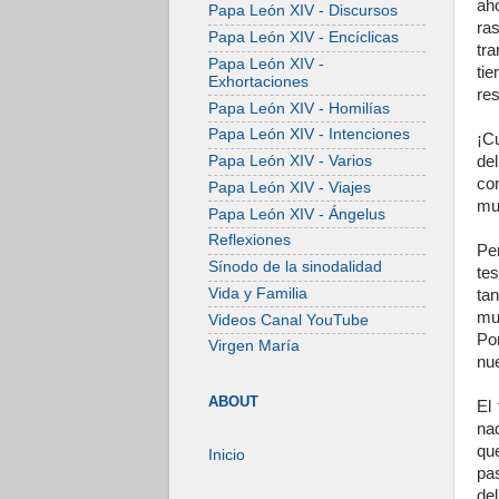
ah
Papa León XIV - Discursos
ra
Papa León XIV - Encíclicas
tr
Papa León XIV -
ti
Exhortaciones
res
Papa León XIV - Homilías
Papa León XIV - Intenciones
¡C
de
Papa León XIV - Varios
co
Papa León XIV - Viajes
mu
Papa León XIV - Ángelus
Reflexiones
Pe
Sínodo de la sinodalidad
te
Vida y Familia
ta
mu
Videos Canal YouTube
Por
Virgen María
nue
ABOUT
El
na
qu
Inicio
pa
de