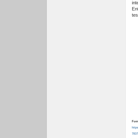
int
En
te
Fuen
http
7837