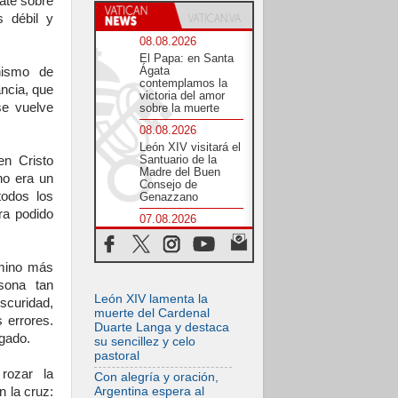
ate sobre
s débil y
08.08.2026
El Papa: en Santa
Ágata
nismo de
contemplamos la
ancia, que
victoria del amor
se vuelve
sobre la muerte
08.08.2026
León XIV visitará el
Santuario de la
en Cristo
Madre del Buen
 no era un
Consejo de
todos los
Genazzano
ra podido
07.08.2026
Filipinas: el
Vicariato Apostólico
de Calapán se
amino más
convierte en
rsona tan
diócesis
León XIV lamenta la
oscuridad,
07.08.2026
muerte del Cardenal
 errores.
Honduras: Los
Duarte Langa y destaca
desplazados
egado.
su sencillez y celo
invisibles de una
pastoral
crisis olvidada
rozar la
Con alegría y oración,
07.08.2026
 la cruz:
Argentina espera al