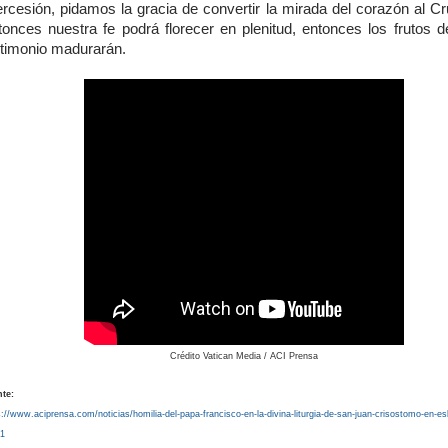
ercesión, pidamos la gracia de convertir la mirada del corazón al Cr
tonces nuestra fe podrá florecer en plenitud, entonces los frutos d
stimonio madurarán.
Crédito Vatican Media / ACI Prensa
te:
s://www.aciprensa.com/noticias/homilia-del-papa-francisco-en-la-divina-liturgia-de-san-juan-crisostomo-en-es
1