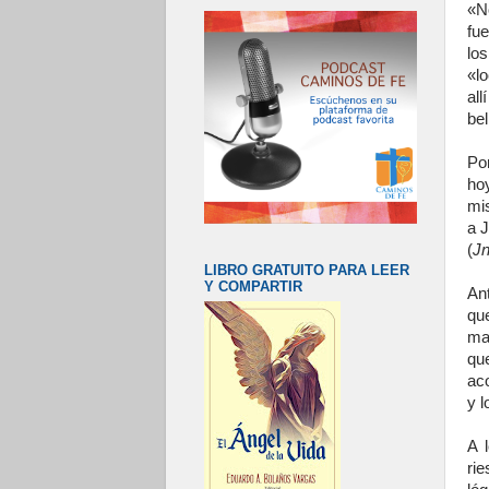
«N
fue
lo
«lo
all
bel
Por
ho
mis
a J
(
J
LIBRO GRATUITO PARA LEER
Y COMPARTIR
Ant
qu
mal
qu
ac
y 
A 
ri