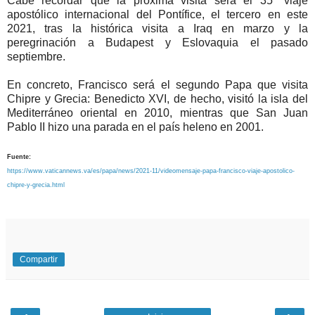
Cabe recordar que la próxima visita será el 35º viaje
apostólico internacional del Pontífice, el tercero en este
2021, tras la histórica visita a Iraq en marzo y la
peregrinación a Budapest y Eslovaquia el pasado
septiembre.
En concreto, Francisco será el segundo Papa que visita
Chipre y Grecia: Benedicto XVI, de hecho, visitó la isla del
Mediterráneo oriental en 2010, mientras que San Juan
Pablo II hizo una parada en el país heleno en 2001.
Fuente:
https://www.vaticannews.va/es/papa/news/2021-11/videomensaje-papa-francisco-viaje-apostolico-
chipre-y-grecia.html
Compartir