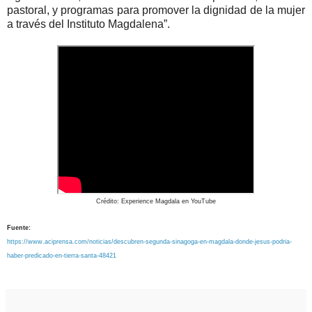
pastoral, y programas para promover la dignidad de la mujer
a través del Instituto Magdalena”.
Crédito: Experience Magdala en YouTube
Fuente:
https://www.aciprensa.com/noticias/descubren-segunda-sinagoga-en-magdala-donde-jesus-podria-
haber-predicado-en-tierra-santa-48421