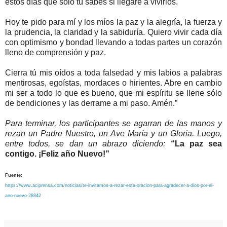
estos días que sólo tú sabes si llegaré a vivirlos.
Hoy te pido para mí y los míos la paz y la alegría, la fuerza y
la prudencia, la claridad y la sabiduría. Quiero vivir cada día
con optimismo y bondad llevando a todas partes un corazón
lleno de comprensión y paz.
Cierra tú mis oídos a toda falsedad y mis labios a palabras
mentirosas, egoístas, mordaces o hirientes. Abre en cambio
mi ser a todo lo que es bueno, que mi espíritu se llene sólo
de bendiciones y las derrame a mi paso. Amén.”
Para terminar, los participantes se agarran de las manos y
rezan un Padre Nuestro, un Ave María y un Gloria. Luego,
entre todos, se dan un abrazo diciendo:
“La paz sea
contigo. ¡Feliz año Nuevo!”
Fuente:
https://www.aciprensa.com/noticias/te-invitamos-a-rezar-esta-oracion-para-agradecer-a-dios-por-el-
ano-nuevo-28842