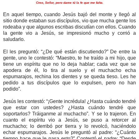
Creo, Señor, pero dame tú la fe que me falta.
En aquel tiempo, cuando Jesús bajó del monte y llegó al
sitio donde estaban sus discípulos, vio que mucha gente los
rodeaba y que algunos escribas discutían con ellos. Cuando
la gente vio a Jesús, se impresionó mucho y corrió a
saludarlo.
El les preguntó: “¿De qué están discutiendo?” De entre la
gente, uno le contestó: “Maestro, te he traído a mi hijo, que
tiene un espíritu que no lo deja hablar; cada vez que se
apodera de él, lo tira al suelo y el muchacho echa
espumarajos, rechina los dientes y se queda tieso. Les he
pedido a tus discípulos que lo expulsen, pero no han
podido”.
Jesús les contestó: “¡Gente incrédula! ¿Hasta cuándo tendré
que estar con ustedes? ¿Hasta cuándo tendré que
soportarlos? Tráiganme al muchacho”. Y se lo trajeron. En
cuanto el espíritu vio a Jesús, se puso a retorcer al
muchacho; lo derribó por tierra y lo revolcó, haciéndolo
echar espumarajos. Jesús le preguntó al padre: “¿Cuánto
tiempo hace que le pasa esto?” Contestó el padre: “Desde