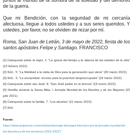
juntos al mundo de la sombra de la soledad y del demonio
de la guerra.
Que mi Bendición, con la seguridad de mi cercanía
afectuosa, llegue a todos ustedes y a sus seres queridos. Y
ustedes, por favor, no se olviden de rezar por mí.
Roma, San Juan de Letrán, 3 de mayo de 2022, fiesta de los
santos apóstoles Felipe y Santiago.
FRANCISCO
[1] Catequesis sobre la vejez, 1: “La gracia del tiempo y la alianza de las edades de la vida”
(23 febrero 2022).
[2] Ibíd., 5: “La fidelidad a la visita de Dios para la generación que viene” (30 marzo 2022).
[3] Ibíd., 3: “La ancianidad, recurso para la juventud despreocupada” (16 marzo 2022).
[4] Catequesis sobre san José, 8: “San José padre en la ternura” (19 enero 2022).
[5] Homilía durante la Santa Misa, I Jornada Mundial de los Abuelos y de los Mayores (25
julio 2021).
[6] Catequesis sobre la familia, 7: “Los abuelos” (11 marzo 2015).
[7] Ibíd.
Fuente:
https://www.aciprensa.com/noticias/mensaje-del-papa-francisco-por-la-jornada-mundial-de-
los-abuelos-y-de-los-ancianos-2022-43227