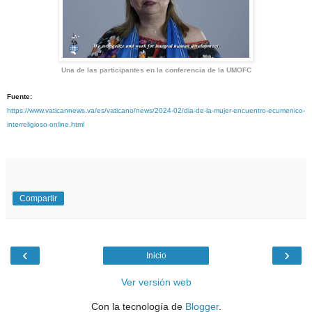
Una de las participantes en la conferencia de la UMOFC
Fuente:
https://www.vaticannews.va/es/vaticano/news/2024-02/dia-de-la-mujer-encuentro-ecumenico-
interreligioso-online.html
Compartir
‹
›
Inicio
Ver versión web
Con la tecnología de
Blogger
.