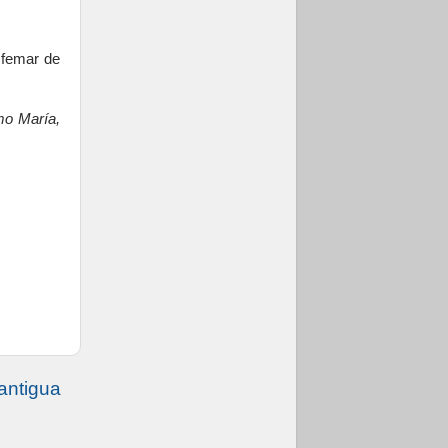
sfemar de
mo María,
antigua