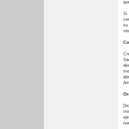
que
Si
ce
su
vec
Co
Cr
Sa
de
me
ab
Am
Or
Di
mis
ej
nu