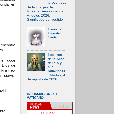
la Vestición
bundar en
de la imagen de
Nuestra Señora de los
Ángeles 2026.
Significado del vestido
Himno al
Espíritu
Santo
 encontró
vo.
Lecturas
de la Misa
ó en doce
del día y
, Dios de
sus
daré diez
reflexiones
. Martes, 4
mi siervo,
de agosto de 2026.
vid.
INFORMACIÓN DEL
VATICANO
bre.
09.08.2026