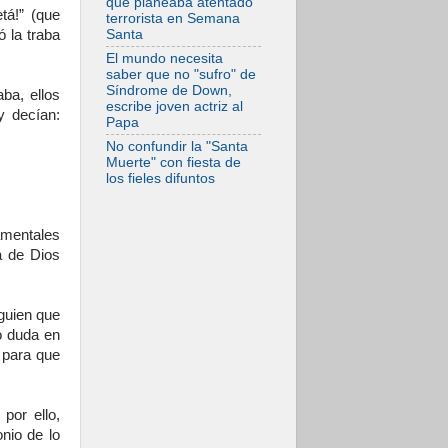
que planeaba atentado
etá!” (que
terrorista en Semana
Santa
ó la traba
El mundo necesita
saber que no "sufro" de
Síndrome de Down,
ba, ellos
escribe joven actriz al
y decían:
Papa
No confundir la "Santa
Muerte" con fiesta de
los fieles difuntos
amentales
a de Dios
guien que
o duda en
 para que
por ello,
nio de lo