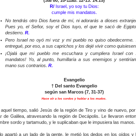
(Sal 80, 10-11ab. 12-13. 14.15)
R/
Israel, yo soy tu Dios:
cumple mis mandatos.
No tendrás otro Dios fuera de mí, ni adorarás a dioses extranje
Pues yo, el Señor, soy el Dios tuyo, el que te sacó de Egipto
destierro.
R.
Pero Israel no oyó mi voz y mi pueblo no quiso obedecerme.
entregué, por eso, a sus caprichos y los dejé vivir como quisiese
¡Ojalá que mi pueblo me escuchara y cumpliera Israel con
mandatos! Yo, al punto, humillaría a sus enemigos y sentiría
mano sus contrarios.
R.
Evangelio
† Del santo Evangelio
según san Marcos (7, 31-37)
Hace oír a los sordos y hablar a los mudos.
aquel tiempo, salió Jesús de la región de Tiro y vino de nuevo, por
r de Galilea, atravesando la región de Decápolis. Le llevaron ento
mbre sordo y tartamudo, y le suplicaban que le impusiera las manos.
lo apartó a un lado de la gente, le metió los dedos en los oídos y 