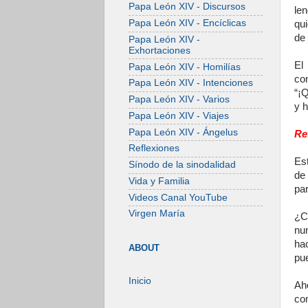
Papa León XIV - Discursos
len
Papa León XIV - Encíclicas
qui
de 
Papa León XIV -
Exhortaciones
El
Papa León XIV - Homilías
co
Papa León XIV - Intenciones
“¡Q
Papa León XIV - Varios
y h
Papa León XIV - Viajes
Papa León XIV - Ángelus
Re
Reflexiones
Es
Sínodo de la sinodalidad
de
Vida y Familia
par
Videos Canal YouTube
Virgen María
¿C
nu
ha
ABOUT
pu
Inicio
Ah
co