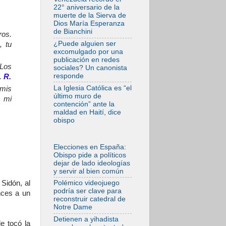
Ágata
22° aniversario de la
contemplamos la
muerte de la Sierva de
victoria del amor
Dios María Esperanza
sobre la muerte
de Bianchini
ros.
08.08.2026
¿Puede alguien ser
, tu
León XIV visitará el
excomulgado por una
Santuario de la
publicación en redes
Madre del Buen
 Los
sociales? Un canonista
Consejo de
responde
n.
R.
Genazzano
La Iglesia Católica es “el
 mis
07.08.2026
último muro de
n mi
Filipinas: el
contención” ante la
Vicariato Apostólico
maldad en Haití, dice
de Calapán se
obispo
convierte en
diócesis
07.08.2026
Elecciones en España:
Honduras: Los
Obispo pide a políticos
desplazados
dejar de lado ideologías
invisibles de una
y servir al bien común
crisis olvidada
 Sidón, al
Polémico videojuego
07.08.2026
podría ser clave para
nces a un
Bokalic: "En
reconstruir catedral de
Argentina el Papa
Notre Dame
León señalará el
compromiso del
Detienen a yihadista
cristiano"
le tocó la