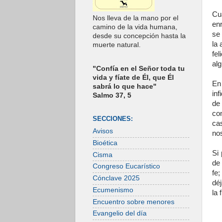
Cu
Nos lleva de la mano por el
en
camino de la vida humana,
se 
desde su concepción hasta la
la 
muerte natural.
fe
alg
"Confía en el Señor toda tu
vida y fíate de Él, que Él
En
sabrá lo que hace"
in
Salmo 37, 5
de
co
SECCIONES:
ca
Avisos
no
Bioética
Si 
Cisma
de
Congreso Eucarístico
fe;
Cónclave 2025
déj
Ecumenismo
la 
Encuentro sobre menores
Evangelio del día