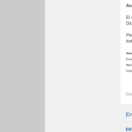
Ac
El
Dio
Pe
to
Ada
Evan
Veri
Ordo
Et
En
EN