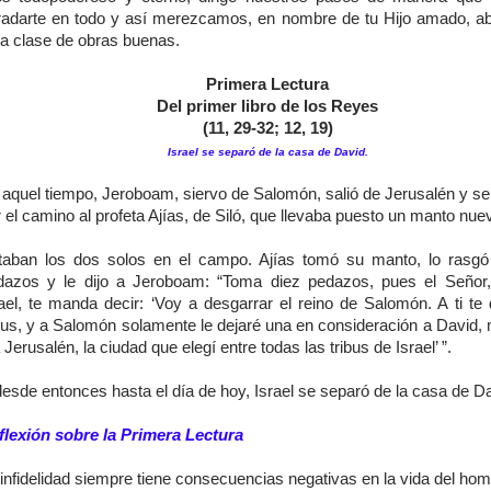
radarte en todo y así merezcamos, en nombre de tu Hijo amado, a
da clase de obras buenas.
Primera Lectura
Del primer libro de los Reyes
(11, 29-32; 12, 19)
Israel se separó de la casa de David.
 aquel tiempo, Jeroboam, siervo de Salomón, salió de Jerusalén y se
 el camino al profeta Ajías, de Siló, que llevaba puesto un manto nue
taban los dos solos en el campo. Ajías tomó su manto, lo rasg
dazos y le dijo a Jeroboam: “Toma diez pedazos, pues el Señor
rael, te manda decir: ‘Voy a desgarrar el reino de Salomón. A ti te 
bus, y a Salomón solamente le dejaré una en consideración a David, 
 Jerusalén, la ciudad que elegí entre todas las tribus de Israel’ ”.
esde entonces hasta el día de hoy, Israel se separó de la casa de Da
flexión sobre la Primera Lectura
infidelidad siempre tiene consecuencias negativas en la vida del hom