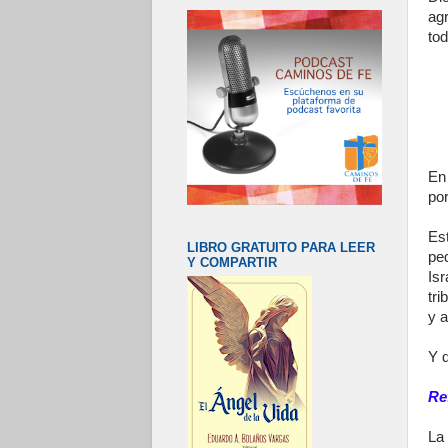
ag
to
En
por
Es
LIBRO GRATUITO PARA LEER
pe
Y COMPARTIR
Is
tri
y a
Y d
Re
La 