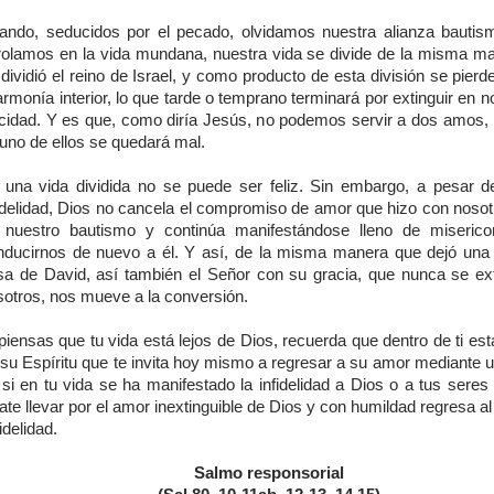
ando, seducidos por el pecado, olvidamos nuestra alianza bautis
rolamos en la vida mundana, nuestra vida se divide de la misma m
dividió el reino de Israel, y como producto de esta división se pierd
armonía interior, lo que tarde o temprano terminará por extinguir en n
licidad. Y es que, como diría Jesús, no podemos servir a dos amos,
uno de ellos se quedará mal.
 una vida dividida no se puede ser feliz. Sin embargo, a pesar d
fidelidad, Dios no cancela el compromiso de amor que hizo con nosotr
 nuestro bautismo y continúa manifestándose lleno de miserico
nducirnos de nuevo a él. Y así, de la misma manera que dejó una t
sa de David, así también el Señor con su gracia, que nunca se ex
sotros, nos mueve a la conversión.
piensas que tu vida está lejos de Dios, recuerda que dentro de ti est
 su Espíritu que te invita hoy mismo a regresar a su amor mediante u
 si en tu vida se ha manifestado la infidelidad a Dios o a tus seres
ate llevar por el amor inextinguible de Dios y con humildad regresa a
fidelidad.
Salmo responsorial