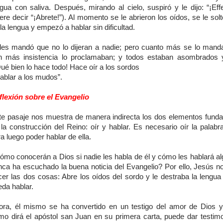
gua con saliva. Después, mirando al cielo, suspiró y le dijo: “¡Eff
ere decir “¡Abrete!”). Al momento se le abrieron los oídos, se le solt
la lengua y empezó a hablar sin dificultad.
 les mandó que no lo dijeran a nadie; pero cuanto más se lo manda
n más insistencia lo proclamaban; y todos estaban asombrados 
ué bien lo hace todo! Hace oír a los sordos
ablar a los mudos”.
flexión sobre el Evangelio
te pasaje nos muestra de manera indirecta los dos elementos fund
 la construcción del Reino: oír y hablar. Es necesario oír la palabr
a luego poder hablar de ella.
ómo conocerán a Dios si nadie les habla de él y cómo les hablará al
nca ha escuchado la buena noticia del Evangelio? Por ello, Jesús n
cer las dos cosas: Abre los oídos del sordo y le destraba la lengua
eda hablar.
ora, él mismo se ha convertido en un testigo del amor de Dios y 
mo dirá el apóstol san Juan en su primera carta, puede dar testimo