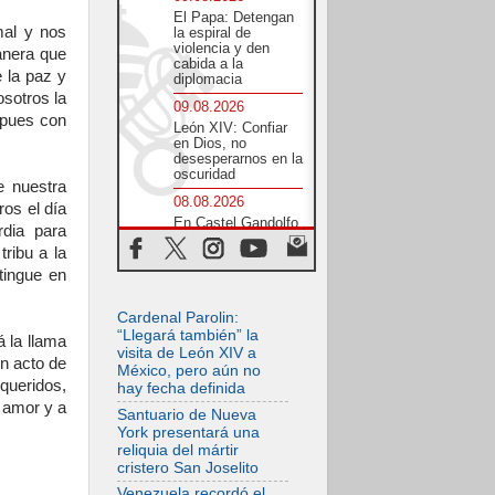
El Papa: Detengan
mal y nos
la espiral de
violencia y den
anera que
cabida a la
e la paz y
diplomacia
osotros la
09.08.2026
 pues con
León XIV: Confiar
en Dios, no
desesperarnos en la
oscuridad
e nuestra
08.08.2026
os el día
En Castel Gandolfo,
rdia para
el tapiz de Raffaello
ribu a la
sobre el sermón de
San Pablo
tingue en
08.08.2026
Cardenal Parolin:
En Colombia, «la
paz no se compra
“Llegará también” la
á la llama
con una firma»
visita de León XIV a
n acto de
México, pero aún no
08.08.2026
 queridos,
hay fecha definida
En Venezuela
l amor y a
celebraron los 416
Santuario de Nueva
años del Santo
York presentará una
Cristo de La Grita
reliquia del mártir
cristero San Joselito
08.08.2026
El Papa: en Santa
Venezuela recordó el