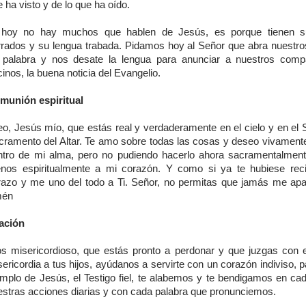
 ha visto y de lo que ha oído.
 hoy no hay muchos que hablen de Jesús, es porque tienen s
rrados y su lengua trabada. Pidamos hoy al Señor que abra nuestro
 palabra y nos desate la lengua para anunciar a nuestros com
inos, la buena noticia del Evangelio.
munión espiritual
eo, Jesús mío, que estás real y verdaderamente en el cielo y en el 
cramento del Altar. Te amo sobre todas las cosas y deseo vivamente 
ntro de mi alma, pero no pudiendo hacerlo ahora sacramentalment
nos espiritualmente a mi corazón. Y como si ya te hubiese rec
razo y me uno del todo a Ti. Señor, no permitas que jamás me apar
én
ación
os misericordioso, que estás pronto a perdonar y que juzgas con 
ericordia a tus hijos, ayúdanos a servirte con un corazón indiviso, 
emplo de Jesús, el Testigo fiel, te alabemos y te bendigamos en ca
estras acciones diarias y con cada palabra que pronunciemos.