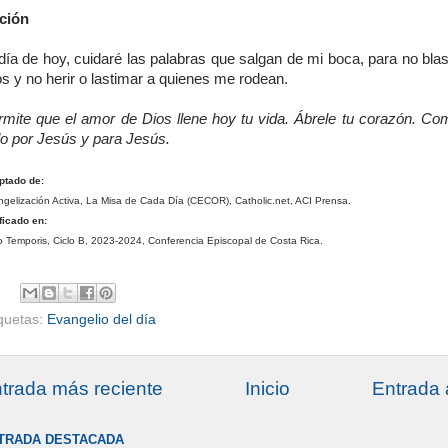
ción
 día de hoy, cuidaré las palabras que salgan de mi boca, para no bla
s y no herir o lastimar a quienes me rodean.
rmite que el amor de Dios llene hoy tu vida. Ábrele tu corazón. Co
do por Jesús y para Jesús.
ptado de:
gelización Activa, La Misa de Cada Día (CECOR), Catholic.net, ACI Prensa.
ficado en:
 Temporis, Ciclo B, 2023-2024, Conferencia Episcopal de Costa Rica.
iquetas:
Evangelio del día
trada más reciente
Inicio
Entrada 
TRADA DESTACADA