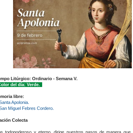
empo Litúrgico: Ordinario - Semana V.
lor del día: Verde.
moria libre:
Santa Apolonia.
San Miguel Febres Cordero.
ación Colecta
os todopoderoso y eterno, dirige nuestros pasos de manera qu