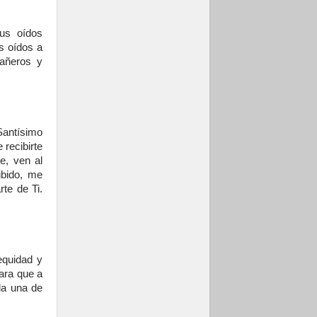
us oídos
s oídos a
pañeros y
Santísimo
recibirte
e, ven al
ibido, me
te de Ti.
equidad y
para que a
da una de