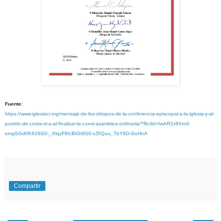
Fuente:
https://www.iglesiacr.org/mensaje-de-los-obispos-de-la-conferencia-episcopal-a-la-iglesia-y-al-
pueblo-de-costa-rica-al-finalizar-la-cxxvii-asamblea-ordinaria/?fbclid=IwAR2z9Xm3-
enqiSGd0K629G0-_XlqyF8IcBtGt9S0-xJ5Quu_TbY9D-GoHnA
Compartir