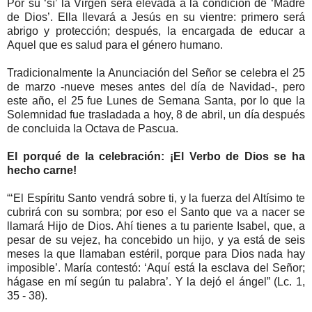
Por su ‘sí’ la Virgen será elevada a la condición de ‘Madre
de Dios’. Ella llevará a Jesús en su vientre: primero será
abrigo y protección; después, la encargada de educar a
Aquel que es salud para el género humano.
Tradicionalmente la Anunciación del Señor se celebra el 25
de marzo -nueve meses antes del día de Navidad-, pero
este año, el 25 fue Lunes de Semana Santa, por lo que la
Solemnidad fue trasladada a hoy, 8 de abril, un día después
de concluida la Octava de Pascua.
El porqué de la celebración: ¡El Verbo de Dios se ha
hecho carne!
“‘El Espíritu Santo vendrá sobre ti, y la fuerza del Altísimo te
cubrirá con su sombra; por eso el Santo que va a nacer se
llamará Hijo de Dios. Ahí tienes a tu pariente Isabel, que, a
pesar de su vejez, ha concebido un hijo, y ya está de seis
meses la que llamaban estéril, porque para Dios nada hay
imposible’. María contestó: ‘Aquí está la esclava del Señor;
hágase en mí según tu palabra’. Y la dejó el ángel” (Lc. 1,
35 - 38).