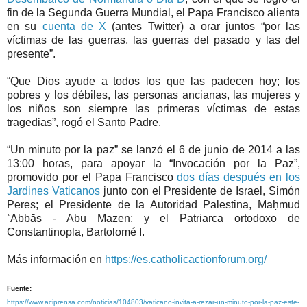
fin de la Segunda Guerra Mundial, el Papa Francisco alienta
en su
cuenta de X
(antes Twitter) a orar juntos “por las
víctimas de las guerras, las guerras del pasado y las del
presente”.
“Que Dios ayude a todos los que las padecen hoy; los
pobres y los débiles, las personas ancianas, las mujeres y
los niños son siempre las primeras víctimas de estas
tragedias”, rogó el Santo Padre.
“Un minuto por la paz” se lanzó el 6 de junio de 2014 a las
13:00 horas, para apoyar la “Invocación por la Paz”,
promovido por el Papa Francisco
dos días después en los
Jardines Vaticanos
junto con el Presidente de Israel, Simón
Peres; el Presidente de la Autoridad Palestina, Maḥmūd
ʿAbbās - Abu Mazen; y el Patriarca ortodoxo de
Constantinopla, Bartolomé I.
Más información en
https://es.catholicactionforum.org/
Fuente:
https://www.aciprensa.com/noticias/104803/vaticano-invita-a-rezar-un-minuto-por-la-paz-este-