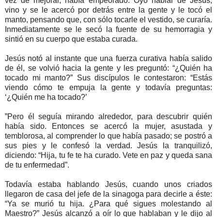
vez de mejorar, había empeorado. Oyó hablar de Jesús,
vino y se le acercó por detrás entre la gente y le tocó el
manto, pensando que, con sólo tocarle el vestido, se curaría.
Inmediatamente se le secó la fuente de su hemorragia y
sintió en su cuerpo que estaba curada.
Jesús notó al instante que una fuerza curativa había salido
de él, se volvió hacia la gente y les preguntó: “¿Quién ha
tocado mi manto?” Sus discípulos le contestaron: “Estás
viendo cómo te empuja la gente y todavía preguntas:
‘¿Quién me ha tocado?’
”Pero él seguía mirando alrededor, para descubrir quién
había sido. Entonces se acercó la mujer, asustada y
temblorosa, al comprender lo que había pasado; se postró a
sus pies y le confesó la verdad. Jesús la tranquilizó,
diciendo: “Hija, tu fe te ha curado. Vete en paz y queda sana
de tu enfermedad”.
Todavía estaba hablando Jesús, cuando unos criados
llegaron de casa del jefe de la sinagoga para decirle a éste:
“Ya se murió tu hija. ¿Para qué sigues molestando al
Maestro?” Jesús alcanzó a oír lo que hablaban y le dijo al