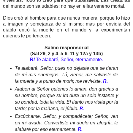
vivientes. Todo lo creó para que subsistiera. Las creaturas
del mundo son saludables; no hay en ellas veneno mortal.
Dios creó al hombre para que nunca muriera, porque lo hizo
a imagen y semejanza de sí mismo; mas por envidia del
diablo entró la muerte en el mundo y la experimentan
quienes le pertenecen.
Salmo responsorial
(Sal 29, 2 y 4. 5-6. 11 y 12a y 13b)
R/
Te alabaré, Señor, eternamente.
Te alabaré, Señor, pues no dejaste que se rieran
de mí mis enemigos. Tú, Señor, me salvaste de
la muerte y a punto de morir, me reviviste.
R.
Alaben al Señor quienes lo aman, den gracias a
su nombre, porque su ira dura un solo instante y
su bondad, toda la vida. El llanto nos visita por la
tarde; por la mañana, el júbilo.
R.
Escúchame, Señor, y compadécete; Señor, ven
en mi ayuda. Convertiste mi duelo en alegría, te
alabaré por eso eternamente.
R.