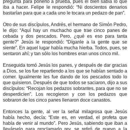
pregunta para ponerlo a prueba, pues él bien sabía lo que
iba a hacer. Felipe le respondió: “Ni doscientos denarios
bastarían para que a cada uno le tocara un pedazo de pan”.
Otro de sus discípulos, Andrés, el hermano de Simón Pedro,
le dijo: “Aquí hay un muchacho que trae cinco panes de
cebada y dos pescados. Pero, ¿qué es eso para tanta
gente?” Jesús le respondió: “Díganle a la gente que se
siente”. En aquel lugar había mucha hierba. Todos, pues, se
sentaron ahí; y tan sólo los hombres eran unos cinco mil.
Enseguida tomó Jesús los panes, y después de dar gracias
a Dios, se los fue repartiendo a los que se habían sentado a
comer. Igualmente les fue dando de los pescados todo lo
que quisieron. Después de que todos se saciaron, dijo a sus
discípulos: “Recojan los pedazos sobrantes, para que no se
desperdicien”. Los recogieron y con los pedazos que
sobraron de los cinco panes llenaron doce canastos.
Entonces la gente, al ver la señal milagrosa que Jesús
había hecho, decía: “Este es, en verdad, el profeta que
había de venir al mundo”. Pero Jesús, sabiendo que iban a
llevárselo para proclamarlo rey, se retiró de nuevo a la