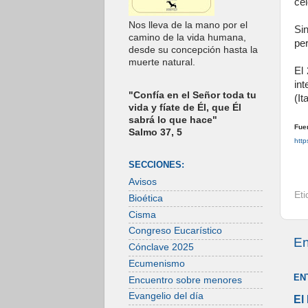
cel
Nos lleva de la mano por el
Si
camino de la vida humana,
per
desde su concepción hasta la
muerte natural.
El
int
"Confía en el Señor toda tu
(It
vida y fíate de Él, que Él
sabrá lo que hace"
Fue
Salmo 37, 5
http
SECCIONES:
Avisos
Et
Bioética
Cisma
Congreso Eucarístico
En
Cónclave 2025
Ecumenismo
EN
Encuentro sobre menores
Evangelio del día
El