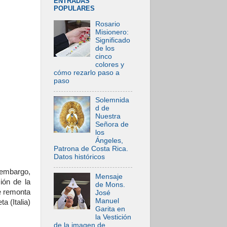
ENTRADAS
POPULARES
Rosario
Misionero:
Significado
de los
cinco
colores y
cómo rezarlo paso a
paso
Solemnida
d de
Nuestra
Señora de
los
Ángeles,
Patrona de Costa Rica.
Datos históricos
 embargo,
Mensaje
ión de la
de Mons.
se remonta
José
Manuel
a (Italia)
Garita en
la Vestición
de la imagen de