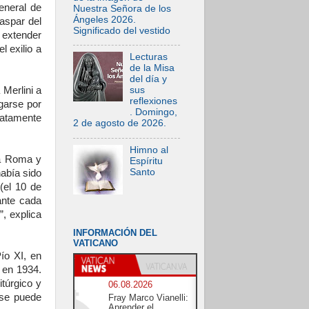
eneral de
Nuestra Señora de los
Ángeles 2026.
aspar del
Significado del vestido
 extender
l exilio a
Lecturas
de la Misa
del día y
Merlini a
sus
reflexiones
garse por
. Domingo,
iatamente
2 de agosto de 2026.
Himno al
 a Roma y
Espíritu
Santo
había sido
(el 10 de
ante cada
, explica
INFORMACIÓN DEL
VATICANO
ío XI, en
 en 1934.
itúrgico y
06.08.2026
 se puede
Fray Marco Vianelli:
Aprender el