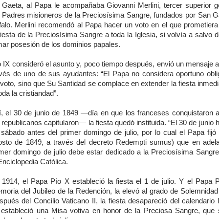
 Gaeta, al Papa le acompañaba Giovanni Merlini, tercer superior g
s Padres misioneros de la Preciosísima Sangre, fundados por San G
falo. Merlini recomendó al Papa hacer un voto en el que prometiera
fiesta de la Preciosísima Sangre a toda la Iglesia, si volvía a salvo de
mar posesión de los dominios papales.
o IX consideró el asunto y, poco tiempo después, envió un mensaje a 
avés de uno de sus ayudantes: “El Papa no considera oportuno obli
 voto, sino que Su Santidad se complace en extender la fiesta inmed
oda la cristiandad”.
í, el 30 de junio de 1849 —día en que los franceses conquistaron
 republicanos capitularon— la fiesta quedó instituida. “El 30 de junio 
 sábado antes del primer domingo de julio, por lo cual el Papa fijó 
osto de 1849, a través del decreto Redempti sumus) que en adel
imer domingo de julio debe estar dedicado a la Preciosísima Sangre”
Enciclopedia Católica.
 1914, el Papa Pío X estableció la fiesta el 1 de julio. Y el Papa P
moria del Jubileo de la Redención, la elevó al grado de Solemnidad
pués del Concilio Vaticano II, la fiesta desapareció del calendario l
 estableció una Misa votiva en honor de la Preciosa Sangre, que