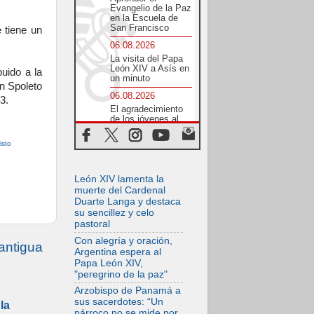
Evangelio de la Paz
en la Escuela de
San Francisco
 tiene un
06.08.2026
La visita del Papa
León XIV a Asís en
buido a la
un minuto
en Spoleto
06.08.2026
3.
El agradecimiento
de los jóvenes al
Papa: «Hoy nos
sentimos Iglesia»
isto
06.08.2026
Líbano: Reanudan
León XIV lamenta la
los coloquios en
Roma en medio de
muerte del Cardenal
tensiones y ataques
Duarte Langa y destaca
en el sur del país
su sencillez y celo
pastoral
06.08.2026
Hiroshima y
Con alegría y oración,
antigua
Nagasaki, 81 años
Argentina espera al
después.
Papa León XIV,
Comienzan "Diez
"peregrino de la paz"
Días Oración por la
Paz"
Arzobispo de Panamá a
sus sacerdotes: “Un
la
06.08.2026
párroco no se mide por