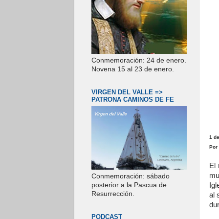
Conmemoración: 24 de enero.
Novena 15 al 23 de enero.
VIRGEN DEL VALLE =>
PATRONA CAMINOS DE FE
1 de
Por
El
mu
Conmemoración: sábado
Igl
posterior a la Pascua de
Resurrección.
al 
dur
PODCAST