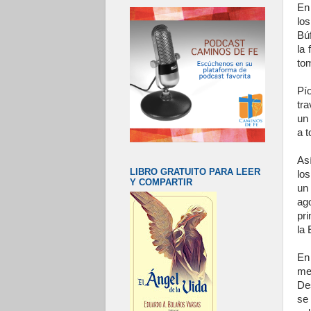
En
lo
Bú
la 
to
Pí
tr
un
a t
As
LIBRO GRATUITO PARA LEER
los
Y COMPARTIR
un
ag
pr
la 
En
me
Des
se