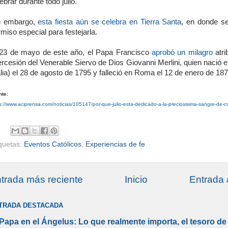
ebrar durante todo julio.
n embargo,
esta fiesta aún se celebra en Tierra Santa
, en donde se
miso especial para festejarla.
 23 de mayo de este año, el Papa Francisco
aprobó un milagro
atri
ercesión del Venerable Siervo de Dios Giovanni Merlini, quien nació 
alia) el 28 de agosto de 1795 y falleció en Roma el 12 de enero de 187
nte:
s://www.aciprensa.com/noticias/105147/por-que-julio-esta-dedicado-a-la-preciosisima-sangre-de-cr
iquetas:
Eventos Católicos
,
Experiencias de fe
trada más reciente
Inicio
Entrada 
TRADA DESTACADA
 Papa en el Ángelus: Lo que realmente importa, el tesoro de 