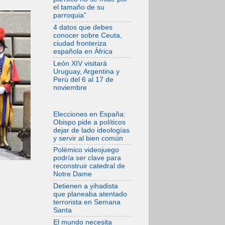
Pizzaballa en Asís:
el tamaño de su
los cristianos
parroquia”
quieren paz
4 datos que debes
06.08.2026
conocer sobre Ceuta,
Sturla: La visita de
ciudad fronteriza
León XIV será una
española en África
buena noticia para
todo el Uruguay
León XIV visitará
Uruguay, Argentina y
06.08.2026
Perú del 6 al 17 de
León XIV: La
noviembre
revolución del
Evangelio derriba
los muros que
separan
Elecciones en España:
Obispo pide a políticos
06.08.2026
dejar de lado ideologías
La Iglesia en Ceuta:
y servir al bien común
caridad y esperanza
frente al drama
Polémico videojuego
migratorio
podría ser clave para
reconstruir catedral de
06.08.2026
Notre Dame
La visita del Papa a
Perú será un tiempo
Detienen a yihadista
de gracia
que planeaba atentado
reconciliación y
terrorista en Semana
esperanza
Santa
El mundo necesita