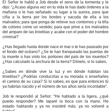
El Señor le habló a Job desde el seno de la tormenta y le
dijo: “¿Acaso alguna vez en tu vida le has dado órdenes a la
mañana o le has señalado su lugar a la aurora, para que
ciña a la tierra por los bordes y sacuda de ella a los
malvados; para que ponga de relieve sus contornos y la tiña
de colores como un vestido; para que prive a los malvados
del amparo de las tinieblas y acabe con el poder del hombre
criminal?
¿Has llegado hasta donde nace el mar o te has paseado por
el fondo del océano? ¿Se te han franqueado las puertas de
la muerte o has visto los portones del país de los muertos?
¿Has calculado la anchura de la tierra? Dímelo, si lo sabes.
¿Sabes en dónde vive la luz y en dónde habitan las
tinieblas? ¿Podrías conducirlas a su morada o enseñarles
el camino de su casa? Si lo sabes, es que para entonces tú
ya habrías nacido y el número de tus años sería incontable”.
Job le respondió al Señor: “He hablado a la ligera, ¿qué
puedo responder? Me taparé la boca con la mano. He
estado hablando y ya no insistiré más; ya no volveré a