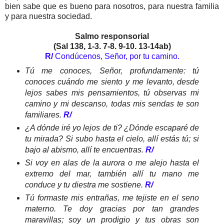
bien sabe que es bueno para nosotros, para nuestra familia
y para nuestra sociedad.
Salmo responsorial
(Sal 138, 1-3. 7-8. 9-10. 13-14ab)
R/
Condúcenos, Señor, por tu camino.
Tú me conoces, Señor, profundamente: tú
conoces cuándo me siento y me levanto, desde
lejos sabes mis pensamientos, tú observas mi
camino y mi descanso, todas mis sendas te son
familiares.
R/
¿A dónde iré yo lejos de ti? ¿Dónde escaparé de
tu mirada? Si subo hasta el cielo, allí estás tú; si
bajo al abismo, allí te encuentras.
R/
Si voy en alas de la aurora o me alejo hasta el
extremo del mar, también allí tu mano me
conduce y tu diestra me sostiene.
R/
Tú formaste mis entrañas, me tejiste en el seno
materno. Te doy gracias por tan grandes
maravillas; soy un prodigio y tus obras son