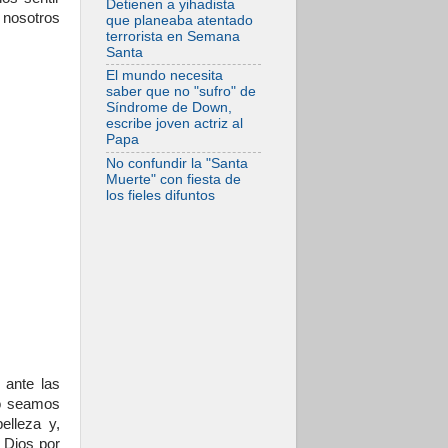
Detienen a yihadista
Comienzan "Diez
 nosotros
que planeaba atentado
Días Oración por la
terrorista en Semana
Paz"
Santa
El mundo necesita
saber que no "sufro" de
Síndrome de Down,
escribe joven actriz al
Papa
No confundir la "Santa
Muerte" con fiesta de
los fieles difuntos
 ante las
no seamos
elleza y,
 Dios por