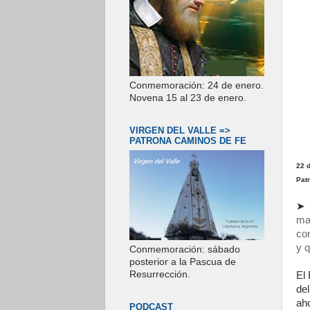
Conmemoración: 24 de enero.
Novena 15 al 23 de enero.
VIRGEN DEL VALLE =>
PATRONA CAMINOS DE FE
22 
Patr
➤
ma
co
y 
Conmemoración: sábado
posterior a la Pascua de
Resurrección.
El 
del
ah
PODCAST