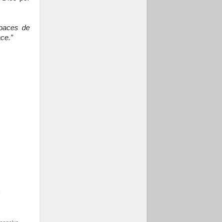
apaces de
ace.”
l