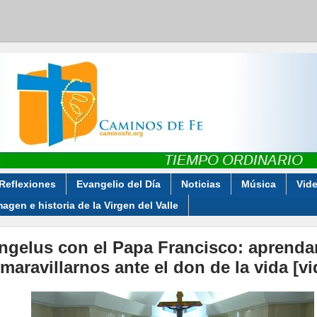
Reflexiones
Evangelio del Día
Noticias
Música
Vid
magen e historia de la Virgen del Valle
ngelus con el Papa Francisco: aprend
 maravillarnos ante el don de la vida [v