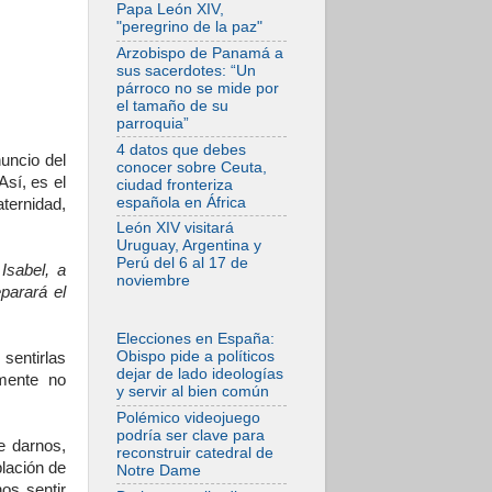
la empatía al dolor
Papa León XIV,
del otro
"peregrino de la paz"
06.08.2026
Arzobispo de Panamá a
Fray Marco Vianelli:
sus sacerdotes: “Un
Aprender el
párroco no se mide por
Evangelio de la Paz
el tamaño de su
en la Escuela de
parroquia”
San Francisco
4 datos que debes
06.08.2026
uncio del
conocer sobre Ceuta,
La visita del Papa
Así, es el
ciudad fronteriza
León XIV a Asís en
española en África
ternidad,
un minuto
León XIV visitará
06.08.2026
Uruguay, Argentina y
El agradecimiento
Perú del 6 al 17 de
Isabel, a
de los jóvenes al
noviembre
Papa: «Hoy nos
parará el
sentimos Iglesia»
06.08.2026
Elecciones en España:
Líbano: Reanudan
Obispo pide a políticos
sentirlas
los coloquios en
dejar de lado ideologías
lmente no
Roma en medio de
y servir al bien común
tensiones y ataques
en el sur del país
Polémico videojuego
podría ser clave para
06.08.2026
e darnos,
reconstruir catedral de
Hiroshima y
lación de
Notre Dame
Nagasaki, 81 años
os sentir
después.