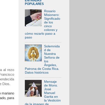
ENTRADAS
POPULARES
Rosario
Misionero:
Significado
de los
cinco
colores y
cómo rezarlo paso a
paso
Solemnida
d de
Nuestra
Señora de
los
Ángeles,
Patrona de Costa Rica.
a al rezo
Datos históricos
Francisco
bendecida
Mensaje
e Dios.
de Mons.
José
Manuel
zo mariano
Garita en
iado, para
la Vestición
de la imagen de