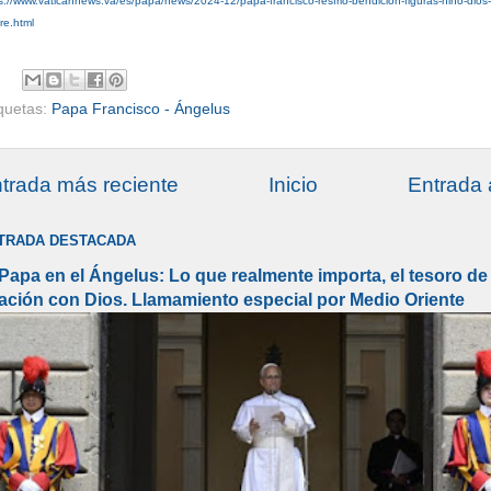
s://www.vaticannews.va/es/papa/news/2024-12/papa-francisco-resfrio-bendicion-figuras-nino-dios
re.html
iquetas:
Papa Francisco - Ángelus
trada más reciente
Inicio
Entrada 
TRADA DESTACADA
 Papa en el Ángelus: Lo que realmente importa, el tesoro de 
lación con Dios. Llamamiento especial por Medio Oriente