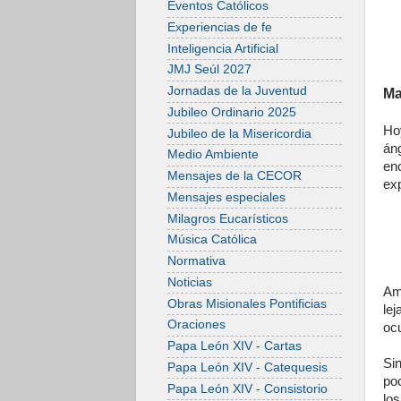
Eventos Católicos
Experiencias de fe
Inteligencia Artificial
JMJ Seúl 2027
Jornadas de la Juventud
Ma
Jubileo Ordinario 2025
Ho
Jubileo de la Misericordia
áng
Medio Ambiente
en
Mensajes de la CECOR
exp
Mensajes especiales
Milagros Eucarísticos
Música Católica
Normativa
Noticias
Am
Obras Misionales Pontificias
le
Oraciones
ocu
Papa León XIV - Cartas
Si
Papa León XIV - Catequesis
po
Papa León XIV - Consistorio
lo