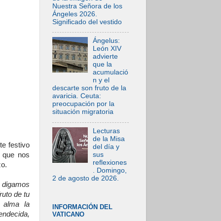
Nuestra Señora de los
Ángeles 2026.
Significado del vestido
Ángelus:
León XIV
advierte
que la
acumulació
n y el
descarte son fruto de la
avaricia. Ceuta:
preocupación por la
situación migratoria
Lecturas
de la Misa
e festivo
del día y
sus
z que nos
reflexiones
zo.
. Domingo,
2 de agosto de 2026.
 digamos
ruto de tu
 alma la
INFORMACIÓN DEL
endecida,
VATICANO