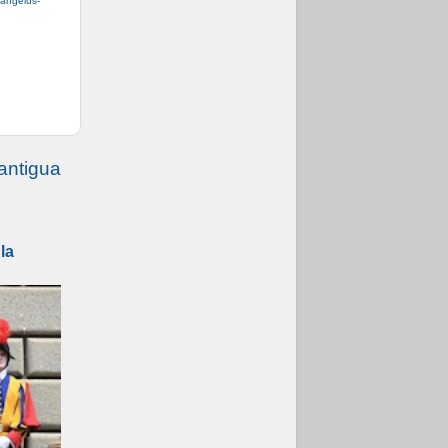
-angelus-
antigua
la