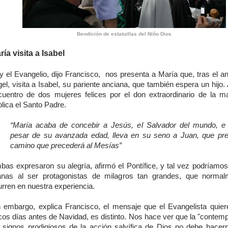
Bendición de estatuillas del Niño Dios
ría visita a Isabel
y el Evangelio, dijo Francisco, nos presenta a María que, tras el an
el, visita a Isabel, su pariente anciana, que también espera un hijo. 
cuentro de dos mujeres felices por el don extraordinario de la ma
lica el Santo Padre.
“María acaba de concebir a Jesús, el Salvador del mundo, e 
pesar de su avanzada edad, lleva en su seno a Juan, que pre
camino que precederá al Mesías”
bas expresaron su alegría, afirmó el Pontífice, y tal vez podríamos 
janas al ser protagonistas de milagros tan grandes, que norma
rren en nuestra experiencia.
n embargo, explica Francisco, el mensaje que el Evangelista quier
cos días antes de Navidad, es distinto. Nos hace ver que la "contemp
s signos prodigiosos de la acción salvífica de Dios no debe hacern