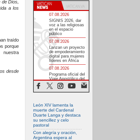
 de Dios,
ida a los
07.08.2026
SIGNIS 2026, dar
voz a las religiosas
en el espacio
público
an traído
07.08.2026
os porque
Lanzan un proyecto
de empoderamiento
 nuestra
digital para mujeres
líderes en África
07.08.2026
ños desde
Programa oficial del
Viaje Apostólico del
Papa León XIV a
Francia
07.08.2026
Obispos de
León XIV lamenta la
Ecuador: El bien de
las familias no
muerte del Cardenal
admite premuras
Duarte Langa y destaca
legislativas
su sencillez y celo
pastoral
06.08.2026
Cardenal Parolin: La
Con alegría y oración,
paz comienza con
Argentina espera al