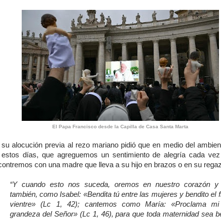
El Papa Francisco desde la Capilla de Casa Santa Marta
 su alocución previa al rezo mariano pidió que en medio del ambient
 estos días, que agreguemos un sentimiento de alegría cada ve
contremos con una madre que lleva a su hijo en brazos o en su rega
“Y cuando esto nos suceda, oremos en nuestro corazón y
también, como Isabel: «Bendita tú entre las mujeres y bendito el f
vientre» (Lc 1, 42); cantemos como María: «Proclama mi
grandeza del Señor» (Lc 1, 46), para que toda maternidad sea b