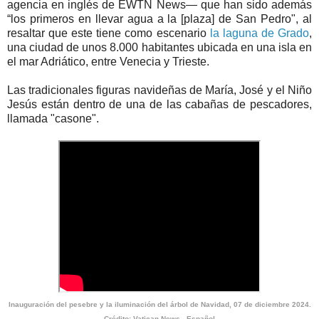
agencia en inglés de EWTN News— que han sido además
“los primeros en llevar agua a la [plaza] de San Pedro", al
resaltar que este tiene como escenario
la laguna de Grado
,
una ciudad de unos 8.000 habitantes ubicada en una isla en
el mar Adriático, entre Venecia y Trieste.
Las tradicionales figuras navideñas de María, José y el Niño
Jesús están dentro de una de las cabañas de pescadores,
llamada "casone".
Inauguración del pesebre y la iluminación del árbol de Navidad, 07 de diciembre 2024.
Crédito: Vatican News - Español