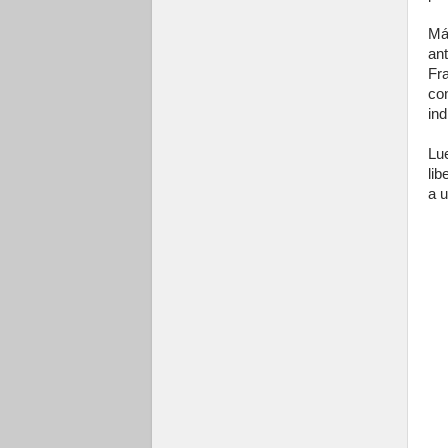
Má
an
Fr
co
ind
Lu
lib
a u