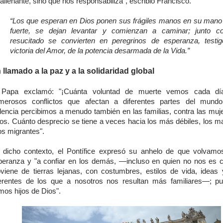
alienante, sino que nos responsabiliza", escribió Francisco.
“Los que esperan en Dios ponen sus frágiles manos en su mano
fuerte, se dejan levantar y comienzan a caminar; junto c
resucitado se convierten en peregrinos de esperanza, testi
victoria del Amor, de la potencia desarmada de la Vida.”
 llamado a la paz y a la solidaridad global
 Papa exclamó: "¡Cuánta voluntad de muerte vemos cada dí
merosos conflictos que afectan a diferentes partes del mundo
olencia percibimos a menudo también en las familias, contra las muje
ños. Cuánto desprecio se tiene a veces hacia los más débiles, los m
os migrantes".
 dicho contexto, el Pontífice expresó su anhelo de que volvamo
peranza y "a confiar en los demás, —incluso en quien no nos es 
oviene de tierras lejanas, con costumbres, estilos de vida, ideas 
ferentes de los que a nosotros nos resultan más familiares—; p
mos hijos de Dios".