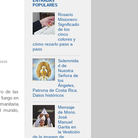
ENTRADAS
POPULARES
Rosario
Misionero:
Significado
de los
cinco
colores y
cómo rezarlo paso a
paso
Solemnida
 2025
d de
Nuestra
Señora de
los
Ángeles,
Patrona de Costa Rica.
ro de las
Datos históricos
l fuego en
umanitaria
Mensaje
el mundo,
de Mons.
José
Manuel
Garita en
la Vestición
de la imagen de