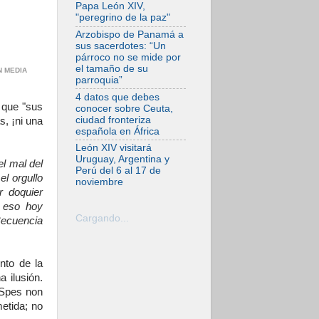
Viaje Apostólico del
Papa León XIV,
Papa León XIV a
"peregrino de la paz"
Francia
Arzobispo de Panamá a
07.08.2026
sus sacerdotes: “Un
Obispos de
párroco no se mide por
Ecuador: El bien de
el tamaño de su
AN MEDIA
las familias no
parroquia”
admite premuras
legislativas
4 datos que debes
o que "sus
conocer sobre Ceuta,
06.08.2026
ciudad fronteriza
s, ¡ni una
Cardenal Parolin: La
española en África
paz comienza con
la empatía al dolor
León XIV visitará
del otro
Uruguay, Argentina y
l mal del
Perú del 6 al 17 de
06.08.2026
el orgullo
noviembre
Fray Marco Vianelli:
r doquier
Aprender el
r eso hoy
Evangelio de la Paz
en la Escuela de
Cargando...
ecuencia
San Francisco
06.08.2026
La visita del Papa
nto de la
León XIV a Asís en
 ilusión.
un minuto
¡Spes non
06.08.2026
etida; no
El agradecimiento
de los jóvenes al