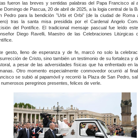
tas fueron las breves y sentidas palabras del Papa Francisco al
e Domingo de Pascua, 20 de abril de 2025, a la logia central de la B
n Pedro para la bendición "Urbi et Orbi" (de la ciudad de Roma
tero) tras la santa misa presidida por el Cardenal Angelo Coma
cisión del Pontífice. El tradicional mensaje pascual fue leído est
nseñor Diego Ravelli, Maestro de las Celebraciones Litúrgicas
tífice.
te gesto, lleno de esperanza y de fe, marcó no solo la celebrac
surrección de Cristo, sino también un testimonio de su fortaleza y d
storal, a pesar de las adversidades físicas que ha enfrentado en la
manas. Otro momento especialmente conmovedor ocurrió al fina
ancisco se subió al papamóvil y recorrió la Plaza de San Pedro, sa
 numerosos peregrinos presentes, felices de verle.