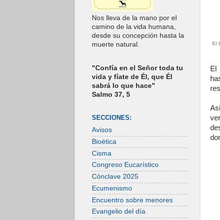
Nos lleva de la mano por el
camino de la vida humana,
desde su concepción hasta la
El 
muerte natural.
"Confía en el Señor toda tu
El
vida y fíate de Él, que Él
has
sabrá lo que hace"
res
Salmo 37, 5
Asi
ve
SECCIONES:
de
Avisos
dom
Bioética
Cisma
Congreso Eucarístico
Cónclave 2025
Ecumenismo
Encuentro sobre menores
Evangelio del día