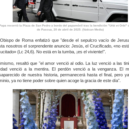
Papa recorrió la Plaza de San Pedro a bordo del papamóvil tras la bendición "Urbi et Orbi"
de Pascua, 20 de abril de 2025. (Vatican Media)
 Obispo de Roma enfatizó que "desde el sepulcro vacío de Jerusa
ta nosotros el sorprendente anuncio: Jesús, el Crucificado, «no est
ucitado» (Lc 24,6). No está en la tumba, ¡es el viviente!".
mismo, resaltó que "el amor venció al odio. La luz venció a las tin
rdad venció a la mentira. El perdón venció a la venganza. El 
saparecido de nuestra historia, permanecerá hasta el final, pero ya
inio, ya no tiene poder sobre quien acoge la gracia de este día".