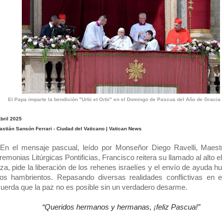
El Papa imparte la bendición "Urbi et Orbi" en el Domingo de Pascua del Año de Gracia
bril 2025
astián Sansón Ferrari - Ciudad del Vaticano | Vatican News
En el mensaje pascual, leído por Monseñor Diego Ravelli, Maest
emonias Litúrgicas Pontificias, Francisco reitera su llamado al alto e
a, pide la liberación de los rehenes israelíes y el envío de ayuda h
los hambrientos. Repasando diversas realidades conflictivas en 
cuerda que la paz no es posible sin un verdadero desarme.
“Queridos hermanos y hermanas, ¡feliz Pascua!”