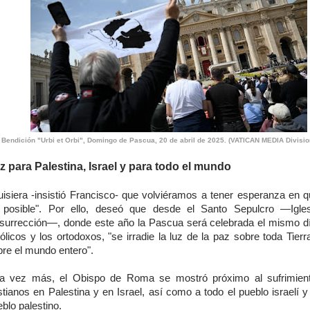
Bendición "Urbi et Orbi", Domingo de Pascua, 20 de abril de 2025. (VATICAN MEDIA Divisio
z para Palestina, Israel y para todo el mundo
uisiera -insistió Francisco- que volviéramos a tener esperanza en q
 posible". Por ello, deseó que desde el Santo Sepulcro —Igle
surrección—, donde este año la Pascua será celebrada el mismo dí
ólicos y los ortodoxos, "se irradie la luz de la paz sobre toda Tier
bre el mundo entero".
a vez más, el Obispo de Roma se mostró próximo al sufrimient
stianos en Palestina y en Israel, así como a todo el pueblo israelí y
blo palestino.