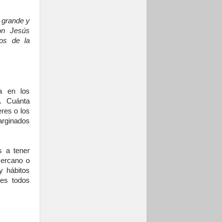
Papa: «Hoy nos
sentimos Iglesia»
 grande y
on Jesús
gos de la
a en los
. Cuánta
res o los
arginados
s a tener
cercano o
y hábitos
ues todos