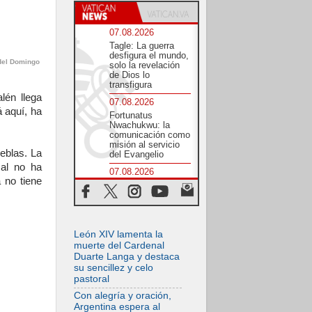
07.08.2026
Tagle: La guerra
desfigura el mundo,
 del Domingo
solo la revelación
de Dios lo
transfigura
lén llega
07.08.2026
á aquí, ha
Fortunatus
Nwachukwu: la
comunicación como
misión al servicio
ieblas. La
del Evangelio
mal no ha
07.08.2026
 no tiene
SIGNIS 2026, dar
voz a las religiosas
en el espacio
público
07.08.2026
León XIV lamenta la
Lanzan un proyecto
muerte del Cardenal
de empoderamiento
Duarte Langa y destaca
digital para mujeres
su sencillez y celo
líderes en África
pastoral
07.08.2026
Con alegría y oración,
Programa oficial del
Argentina espera al