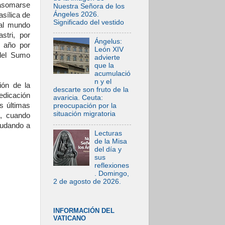
 asomarse
Nuestra Señora de los
Ángeles 2026.
asílica de
Significado del vestido
 al mundo
stri, por
Ángelus:
e año por
León XIV
 del Sumo
advierte
que la
acumulació
n y el
ión de la
descarte son fruto de la
edicación
avaricia. Ceuta:
s últimas
preocupación por la
situación migratoria
l, cuando
ludando a
Lecturas
de la Misa
del día y
sus
reflexiones
. Domingo,
2 de agosto de 2026.
INFORMACIÓN DEL
VATICANO