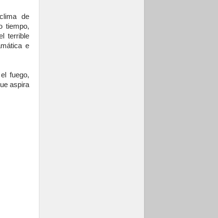
clima de
o tiempo,
 terrible
amática e
el fuego,
que aspira