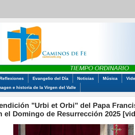
Reflexiones
Evangelio del Día
Noticias
Música
Vid
magen e historia de la Virgen del Valle
endición "Urbi et Orbi" del Papa Franc
n el Domingo de Resurrección 2025 [vi