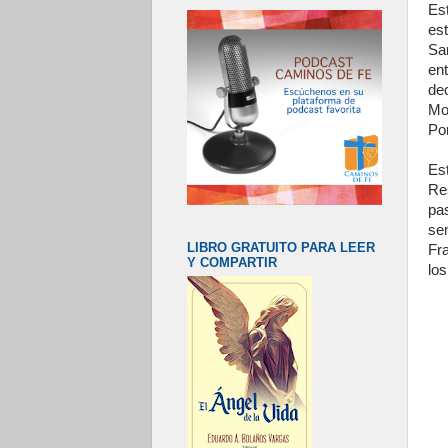
Es
est
Sa
en
de
Mo
Pon
Es
Re
pa
se
LIBRO GRATUITO PARA LEER
Fr
Y COMPARTIR
los