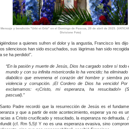
Mensaje y bendición "Urbi et Orbi" en el Domingo de Pascua, 20 de abril de 2025. (VATIC
Divisione Foto)
igiéndose a quienes sufren el dolor y la angustia, Francisco les dij
tos silenciosos han sido escuchados, sus lágrimas han sido recogida
a se ha perdido!".
“En la pasión y muerte de Jesús, Dios ha cargado sobre sí todo e
mundo y con su infinita misericordia lo ha vencido; ha eliminado 
diabólico que envenena el corazón del hombre y siembra po
violencia y corrupción. ¡El Cordero de Dios ha vencido! Po
exclamamos: «¡Cristo, mi esperanza, ha resucitado!» (S
pascual).”
 Santo Padre recordó que la resurrección de Jesús es el fundame
peranza y que a partir de este acontecimiento, esperar ya no es una
racias a Cristo crucificado y resucitado, la esperanza no defrauda. 
nfundit (cf. Rm 5,5)! Y no es una esperanza evasiva, sino comprom