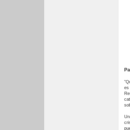
Pa
"Q
es
Re
cat
so
Un
cri
pue