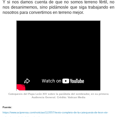
Y si nos damos cuenta de que no somos terreno fértil, no
nos desanimemos, sino pidámosle que siga trabajando en
nosotros para convertirnos en terreno mejor.
Catequesis del Papa León XIV sobre la parábola del sembrador, en su primera
Audiencia General. Crédito: Vatican Media
Fuente:
https://www.aciprensa.com/noticias/113557/texto-completo-de-la-catequesis-de-leon-xiv-