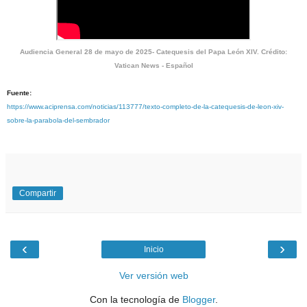
Audiencia General 28 de mayo de 2025- Catequesis del Papa León XIV. Crédito:
Vatican News - Español
Fuente:
https://www.aciprensa.com/noticias/113777/texto-completo-de-la-catequesis-de-leon-xiv-
sobre-la-parabola-del-sembrador
Compartir
‹
›
Inicio
Ver versión web
Con la tecnología de
Blogger
.