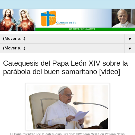
▼
▼
Catequesis del Papa León XIV sobre la
parábola del buen samaritano [video]
El Papa mientras lee la catequesis. Crédito: @Vatican Media en Vatican News