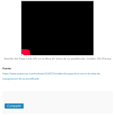
Homilía del Papa León XIV en la Misa de inicio de su pontificado. Crédito: ACI Prensa
Fuente:
https://www.aciprensa.com/noticias/113457/homilia-del-papa-leon-xiv-en-la-misa-de-
inauguracion-de-su-pontificado
Compartir