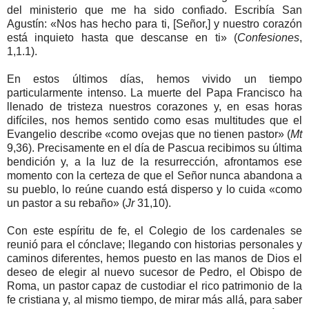
del ministerio que me ha sido confiado. Escribía San
Agustín: «Nos has hecho para ti, [Señor,] y nuestro corazón
está inquieto hasta que descanse en ti» (
Confesiones
,
1,1.1).
En estos últimos días, hemos vivido un tiempo
particularmente intenso. La muerte del Papa Francisco ha
llenado de tristeza nuestros corazones y, en esas horas
difíciles, nos hemos sentido como esas multitudes que el
Evangelio describe «como ovejas que no tienen pastor» (
Mt
9,36). Precisamente en el día de Pascua recibimos su última
bendición y, a la luz de la resurrección, afrontamos ese
momento con la certeza de que el Señor nunca abandona a
su pueblo, lo reúne cuando está disperso y lo cuida «como
un pastor a su rebaño» (
Jr
31,10).
Con este espíritu de fe, el Colegio de los cardenales se
reunió para el cónclave; llegando con historias personales y
caminos diferentes, hemos puesto en las manos de Dios el
deseo de elegir al nuevo sucesor de Pedro, el Obispo de
Roma, un pastor capaz de custodiar el rico patrimonio de la
fe cristiana y, al mismo tiempo, de mirar más allá, para saber