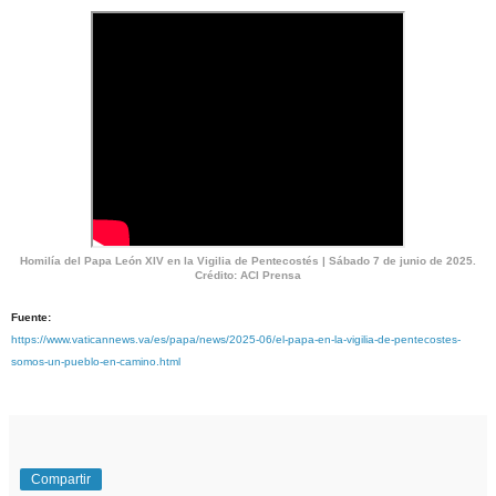
Homilía del Papa León XIV en la Vigilia de Pentecostés | Sábado 7 de junio de 2025.
Crédito: ACI Prensa
Fuente:
https://www.vaticannews.va/es/papa/news/2025-06/el-papa-en-la-vigilia-de-pentecostes-
somos-un-pueblo-en-camino.html
Compartir