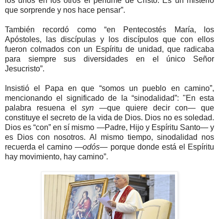
los unos en los otros el perfume de Cristo. Es un misterio
que sorprende y nos hace pensar”.
También recordó como “en Pentecostés María, los
Apóstoles, las discípulas y los discípulos que con ellos
fueron colmados con un Espíritu de unidad, que radicaba
para siempre sus diversidades en el único Señor
Jesucristo”.
Insistió el Papa en que “somos un pueblo en camino”,
mencionando el significado de la “sinodalidad”: "En esta
palabra resuena el
syn
—que quiere decir con— que
constituye el secreto de la vida de Dios. Dios no es soledad.
Dios es “con” en sí mismo —Padre, Hijo y Espíritu Santo— y
es Dios con nosotros. Al mismo tiempo, sinodalidad nos
recuerda el camino —
odós
— porque donde está el Espíritu
hay movimiento, hay camino”.