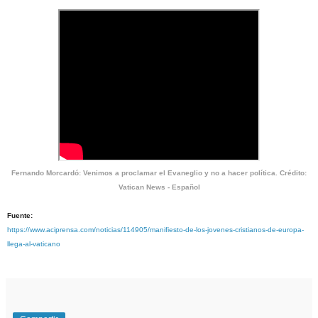
Fernando Morcardó: Venimos a proclamar el Evaneglio y no a hacer política. Crédito:
Vatican News - Español
Fuente:
https://www.aciprensa.com/noticias/114905/manifiesto-de-los-jovenes-cristianos-de-europa-
llega-al-vaticano