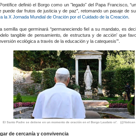
 Pontífice definió el Borgo como un "legado" del Papa Francisco, “un
e puede dar frutos de justicia y de paz”, retomando un pasaje de s
ra la X Jornada Mundial de Oración por el Cuidado de la Creación
.
a semilla que germinará “permaneciendo fiel a su mandato, es decir
delo tangible de pensamiento, de estructura y de acción’ que favo
versión ecológica a través de la educación y la catequesis’”.
El Santo Padre se detiene en un momento de oración en el Borgo Laudato si'. (@Vatican
gar de cercanía y convivencia