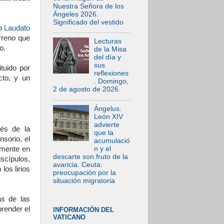
Nuestra Señora de los
Ángeles 2026.
Significado del vestido
go
Laudato
rreno que
Lecturas
o.
de la Misa
del día y
sus
tuido por
reflexiones
cto, y un
. Domingo,
2 de agosto de 2026.
Ángelus:
León XIV
advierte
ués de la
que la
sorio, el
acumulació
n y el
amente en
descarte son fruto de la
scípulos,
avaricia. Ceuta:
los lirios
preocupación por la
situación migratoria
as de las
prender el
INFORMACIÓN DEL
VATICANO