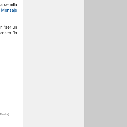
a semilla
u
Mensaje
, ‘ser un
rezca ‘la
 Media)