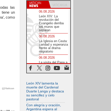
todas las
06.08.2026
 tiene un
León XIV: La
na’, como
revolución del
Evangelio derriba
los muros que
separan
06.08.2026
La Iglesia en Ceuta:
caridad y esperanza
frente al drama
migratorio
06.08.2026
La visita del Papa a
Perú será un tiempo
de gracia
reconciliación y
esperanza
06.08.2026
León XIV lamenta la
Cardenal Rossi: "La
muerte del Cardenal
5. (@Vatican
llegada del Papa
Duarte Langa y destaca
León a Argentina es
su sencillez y celo
un homenaje a
pastoral
Francisco"
Con alegría y oración,
06.08.2026
Argentina espera al