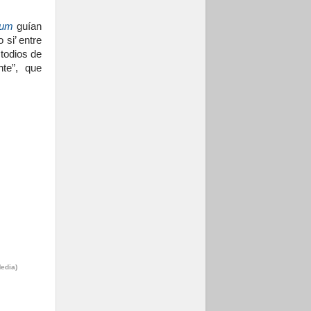
espera de León
05.08.2026
eum
guían
Venezuela, Padre
 si’ entre
Pagniello: "En
stodios de
medio del dolor, una
nte”, que
Iglesia que no se
rinde"
edia)