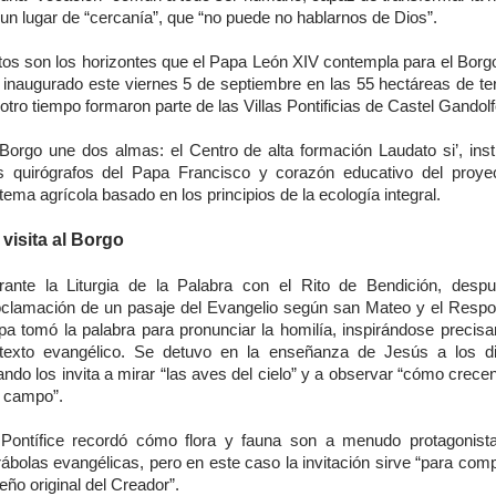
un lugar de “cercanía”, que “no puede no hablarnos de Dios”.
tos son los horizontes que el Papa León XIV contempla para el Bor
inaugurado este viernes 5 de septiembre en las 55 hectáreas de te
otro tiempo formaron parte de las Villas Pontificias de Castel Gandolf
 Borgo une dos almas: el Centro de alta formación Laudato si’, insti
s quirógrafos del Papa Francisco y corazón educativo del proye
tema agrícola basado en los principios de la ecología integral.
 visita al Borgo
rante la Liturgia de la Palabra con el Rito de Bendición, desp
oclamación de un pasaje del Evangelio según san Mateo y el Respon
pa tomó la palabra para pronunciar la homilía, inspirándose precis
 texto evangélico. Se detuvo en la enseñanza de Jesús a los di
ndo los invita a mirar “las aves del cielo” y a observar “cómo crecen 
l campo”.
 Pontífice recordó cómo flora y fauna son a menudo protagonist
ábolas evangélicas, pero en este caso la invitación sirve “para com
eño original del Creador”.