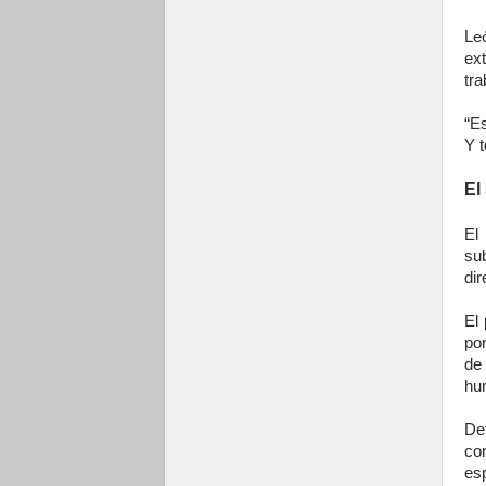
Le
ext
tra
“Es
Y 
El
El
su
dir
El
po
de 
hu
De
con
esp