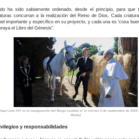
odo ha sido sabiamente ordenado, desde el principio, para que 
iaturas concurran a la realización del Reino de Dios. Cada criatura
pel importante y específico en su proyecto, y cada una es ‘cosa bue
raya el Libro del Génesis”.
Papa León XIV en la inauguración del Borgo Laudato si' el viernes 5 de septiembre de 202
Media)
ivilegios y responsabilidades