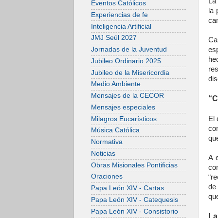
La 
Eventos Católicos
la 
Experiencias de fe
ca
Inteligencia Artificial
JMJ Seúl 2027
Ca
es
Jornadas de la Juventud
he
Jubileo Ordinario 2025
re
Jubileo de la Misericordia
dis
Medio Ambiente
Mensajes de la CECOR
“C
Mensajes especiales
El 
Milagros Eucarísticos
co
Música Católica
que
Normativa
Noticias
A 
Obras Misionales Pontificias
co
Oraciones
“re
de
Papa León XIV - Cartas
qu
Papa León XIV - Catequesis
Papa León XIV - Consistorio
La