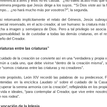
referencia a aves y lirios no es casual. “‘¿No valéis acaso más que e
primera pregunta que Jesús dirige a los suyos. “‘Si Dios viste así la 
mpo… ¿no hará mucho más por vosotros?’”, la segunda.
si retomando implícitamente el relato del Génesis, Jesús subraya
pecial reservado, en el acto creador, al ser humano: la criatura más
cha a imagen y semejanza de Dios. Pero a tal privilegio se asocia
sponsabilidad: la de custodiar a todas las demás criaturas, en el re
eño del Creador.
riaturas entre las criaturas”
cuidado de la creación se convierte así en una “verdadera y propia 
mún a cada uno, que debe vivirse “dentro de la creación misma”, si
 “somos criaturas entre las criaturas y no creadores”.
este propósito, León XIV recordó las palabras de su predecesor, F
ntenidas en la encíclica
Laudato si’
sobre el cuidado de la Cas
cuperar la serena armonía con la creación”, reflejándola en los propi
 vida e ideales, “para contemplar al Creador, que vive entre nosotro
e nos rodea”.
 vocación de la Iglesia