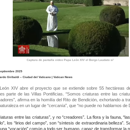
Captura de pantalla video Papa León XIV el Borgo Laudato si’
septiembre 2025
rdo Giribaldi – Ciudad del Vaticano | Vatican News
León XIV abre el proyecto que se extiende sobre 55 hectáreas de
es parte de las Villas Pontificias. “Somos criaturas entre las criat
adores”, afirma en la homilía del Rito de Bendición, exhortando a t
naturaleza en un lugar de “cercanía”, que “no puede no hablarnos de 
iaturas entre las criaturas”, y no “creadores”. La flora y la fauna, “la
lo”, los “lirios del campo”, son “síntesis de extraordinaria belleza”. 
 una “vocación” común a todo ser humano, capaz de transformar la n