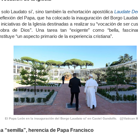
solo Laudato si’, sino también la exhortación apostólica
Laudate D
reflexión del Papa, que ha colocado la inauguración del Borgo Laudato
 iniciativas de la Iglesia destinadas a realizar su “vocación de ser cu
 obra de Dios”. Una tarea tan “exigente” como “bella, fascina
stituye “un aspecto primario de la experiencia cristiana”.
El Papa León en la inauguración del Borgo Laudato si' en Castel Gandolfo. (@Vatican M
a “semilla”, herencia de Papa Francisco