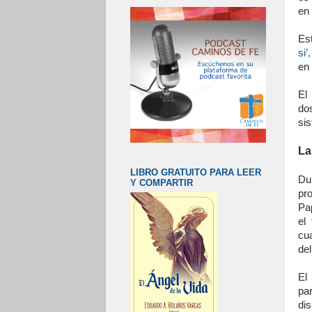
en 
Es
si’,
en 
El
do
sis
La
LIBRO GRATUITO PARA LEER
Du
Y COMPARTIR
pr
Pa
el
cua
de
El
par
dis