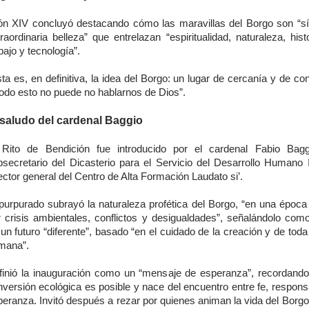
ón XIV concluyó destacando cómo las maravillas del Borgo son “sí
raordinaria belleza” que entrelazan “espiritualidad, naturaleza, histo
bajo y tecnología”.
ta es, en definitiva, la idea del Borgo: un lugar de cercanía y de co
todo esto no puede no hablarnos de Dios”.
 saludo del cardenal Baggio
 Rito de Bendición fue introducido por el cardenal Fabio Bagg
bsecretario del Dicasterio para el Servicio del Desarrollo Humano I
ector general del Centro de Alta Formación Laudato si’.
 purpurado subrayó la naturaleza profética del Borgo, “en una époc
r crisis ambientales, conflictos y desigualdades”, señalándolo com
un futuro “diferente”, basado “en el cuidado de la creación y de toda 
mana”.
finió la inauguración como un “mensaje de esperanza”, recordand
versión ecológica es posible y nace del encuentro entre fe, respons
eranza. Invitó después a rezar por quienes animan la vida del Borgo