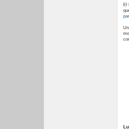
El
qu
pa
Un
mo
con
Lu