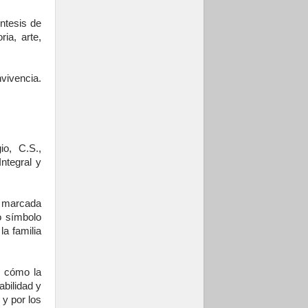
ntesis de
ria, arte,
nvivencia.
io, C.S.,
ntegral y
a marcada
o símbolo
la familia
o cómo la
abilidad y
 y por los