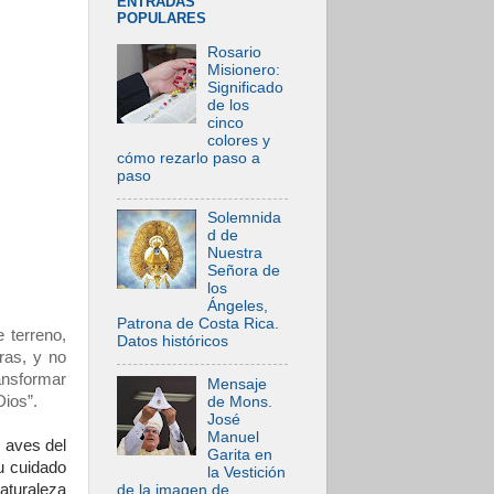
ENTRADAS
POPULARES
Rosario
Misionero:
Significado
de los
cinco
colores y
cómo rezarlo paso a
paso
Solemnida
d de
Nuestra
Señora de
los
Ángeles,
Patrona de Costa Rica.
 terreno,
Datos históricos
uras, y no
ransformar
Mensaje
Dios”.
de Mons.
José
Manuel
s aves del
Garita en
Su cuidado
la Vestición
aturaleza
de la imagen de