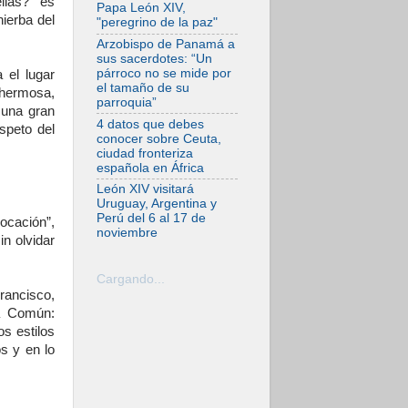
llas?’” es
En Asís, León XIV
Papa León XIV,
invita a los jóvenes
hierba del
"peregrino de la paz"
a «construir la
civilización del
Arzobispo de Panamá a
amor»
sus sacerdotes: “Un
párroco no se mide por
 el lugar
05.08.2026
el tamaño de su
 hermosa,
El cardenal Parolin
parroquia”
en México: Toda la
 una gran
sociedad necesita
4 datos que debes
speto del
el mensaje del
conocer sobre Ceuta,
Evangelio
ciudad fronteriza
española en África
05.08.2026
Santa María la
León XIV visitará
Mayor, Makrickas:
Uruguay, Argentina y
La gracia de Dios
Perú del 6 al 17 de
vocación”,
desciende sobre el
noviembre
mundo
n olvidar
05.08.2026
Cristianos y
Cargando...
confucianos:
rancisco,
Respeto y sabiduría
a Común:
para afrontar los
urgentes desafíos
os estilos
de hoy
s y en lo
05.08.2026
En marcha hacia
Asís en nombre de
San Francisco, a la